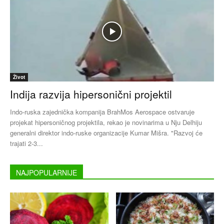
Život
Indija razvija hipersonični projektil
Indo-ruska zajednička kompanija BrahMos Aerospace ostvaruje
projekat hipersoničnog projektila, rekao je novinarima u Nju Delhiju
generalni direktor indo-ruske organizacije Kumar Mišra. "Razvoj će
trajati 2-3...
NAJPOPULARNIJE