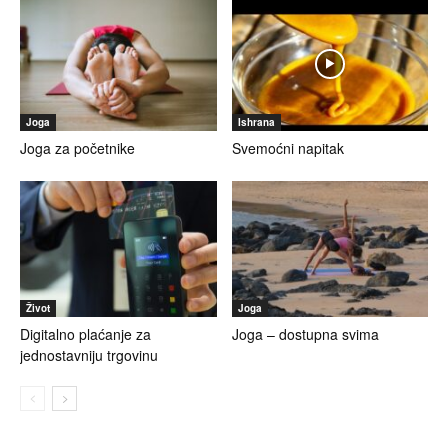
Joga
Ishrana
Joga za početnike
Svemoćni napitak
Život
Joga
Digitalno plaćanje za
Joga – dostupna svima
jednostavniju trgovinu