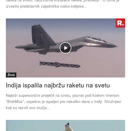
izvestio predstavnik zajedničke rusko-indijske...
Život
Indija ispalila najbržu raketu na svetu
Najbrži supersonični projektil na svetu, poznat pod kodnim imenom
"BrahMos", uspešno je ispaljen pre nekoliko dana u Indiji. Stručnjaci
koji su razvili ovo oružje...