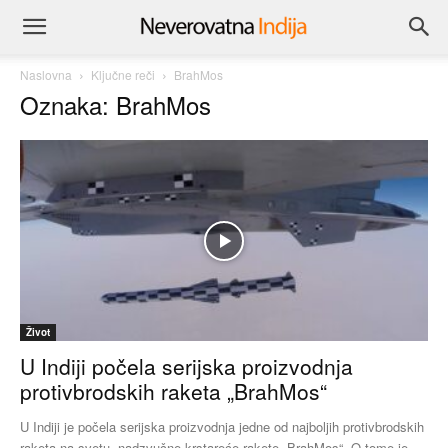
Naslovna
Ključne reči
BrahMos
Oznaka: BrahMos
Život
U Indiji počela serijska proizvodnja
protivbrodskih raketa „BrahMos“
U Indiji je počela serijska proizvodnja jedne od najboljih protivbrodskih
raketa na svetu, nadzvučne krstareće rakete „BrahMos“. O tome je