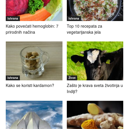
Ishrana
Ishrana
Kako povećati hemoglobin: 7
Top 10 recepata za
prirodnih načina
vegetarijanska jela
Ishrana
Život
Kako se koristi kardamon?
Zašto je krava sveta životinja u
Indiji?