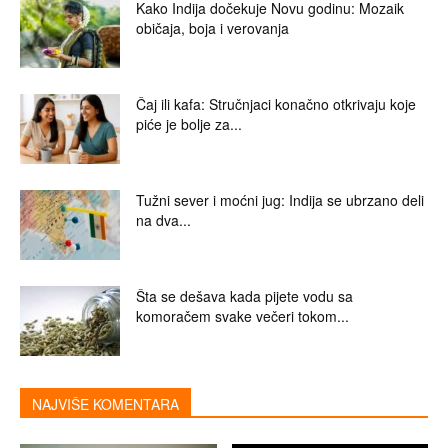
Kako Indija dočekuje Novu godinu: Mozaik
običaja, boja i verovanja
Čaj ili kafa: Stručnjaci konačno otkrivaju koje
piće je bolje za...
Tužni sever i moćni jug: Indija se ubrzano deli
na dva...
Šta se dešava kada pijete vodu sa
komoračem svake večeri tokom...
NAJVIŠE KOMENTARA