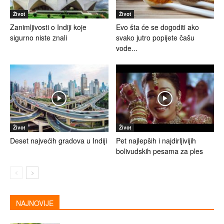
Život
Život
Zanimljivosti o Indiji koje
Evo šta će se dogoditi ako
sigurno niste znali
svako jutro popijete čašu
vode...
Život
Život
Deset najvećih gradova u Indiji
Pet najlepših i najdirljivijih
bolivudskih pesama za ples
NAJNOVIJE