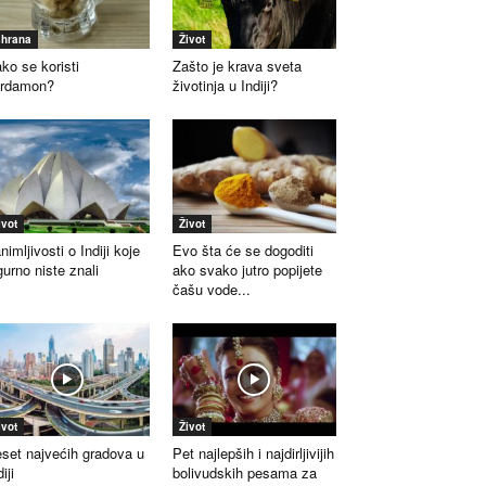
shrana
Život
ko se koristi
Zašto je krava sveta
ardamon?
životinja u Indiji?
ivot
Život
nimljivosti o Indiji koje
Evo šta će se dogoditi
gurno niste znali
ako svako jutro popijete
čašu vode...
ivot
Život
set najvećih gradova u
Pet najlepših i najdirljivijih
iji
bolivudskih pesama za