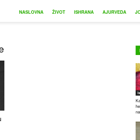
na
NASLOVNA
ŽIVOT
ISHRANA
AJURVEDA
J
e
I
Ka
he
na
u