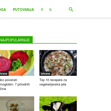
OGA
PUTOVANJA
NAJPOPULARNIJE
shrana
Ishrana
ko povećati
Top 10 recepata za
moglobin: 7 prirodnih
vegetarijanska jela
čina