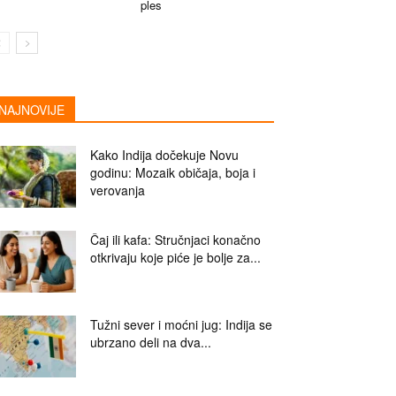
ples
NAJNOVIJE
Kako Indija dočekuje Novu
godinu: Mozaik običaja, boja i
verovanja
Čaj ili kafa: Stručnjaci konačno
otkrivaju koje piće je bolje za...
Tužni sever i moćni jug: Indija se
ubrzano deli na dva...