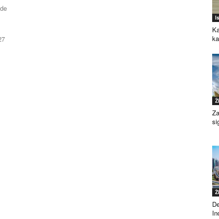
ade
I
Ka
k
27
Ž
Za
si
Ž
De
Ind