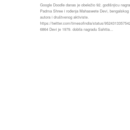
Google Doodle danas je obeležio 92. godišnjicu nagr
Padma Shree i rođenja Mahaswete Devi, bengalskog
autora i društvenog aktiviste.
https://twitter.com/timesofindia/status/952431335754
6864 Devi je 1979. dobila nagradu Sahitia...