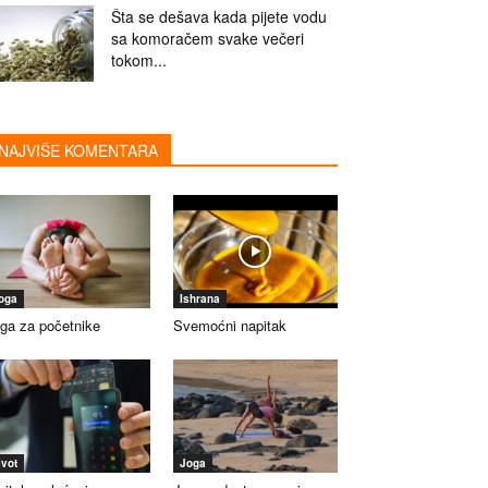
Šta se dešava kada pijete vodu
sa komoračem svake večeri
tokom...
NAJVIŠE KOMENTARA
oga
Ishrana
ga za početnike
Svemoćni napitak
ivot
Joga