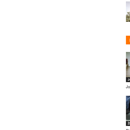
J
Jo
Ž