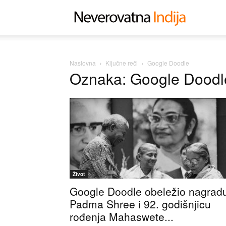
Neverovat
Indija
Naslovna
Ključne reči
Google Doodle
Oznaka: Google Doodl
Život
Google Doodle obeležio nagrad
Padma Shree i 92. godišnjicu
rođenja Mahaswete...