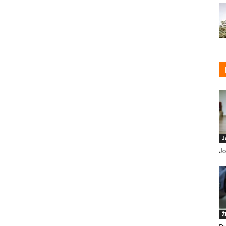
J
Jo
Ž