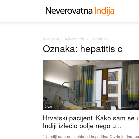
Neverovat
Indija
Naslovna
Ključne reči
Hepatitis c
Oznaka: hepatitis c
Život
Hrvatski pacijent: Kako sam se 
Indiji izlečio bolje nego u...
"U Indiji sam se izlečio od hepatitisa C vrlo jeftino, po