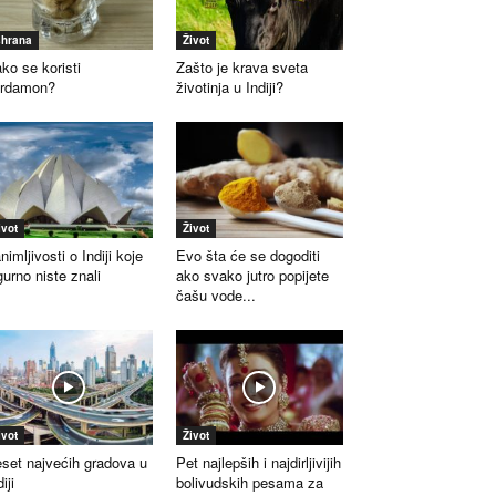
shrana
Život
ko se koristi
Zašto je krava sveta
ardamon?
životinja u Indiji?
ivot
Život
nimljivosti o Indiji koje
Evo šta će se dogoditi
gurno niste znali
ako svako jutro popijete
čašu vode...
ivot
Život
set najvećih gradova u
Pet najlepših i najdirljivijih
iji
bolivudskih pesama za