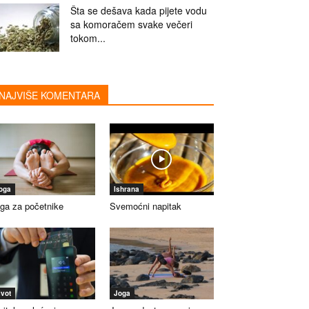
Šta se dešava kada pijete vodu
sa komoračem svake večeri
tokom...
NAJVIŠE KOMENTARA
oga
Ishrana
ga za početnike
Svemoćni napitak
ivot
Joga