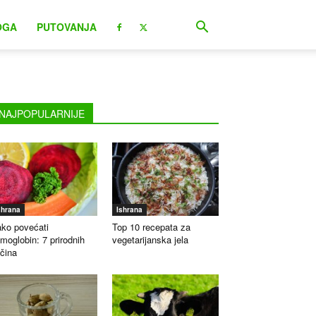
OGA
PUTOVANJA
NAJPOPULARNIJE
shrana
Ishrana
ko povećati
Top 10 recepata za
moglobin: 7 prirodnih
vegetarijanska jela
čina