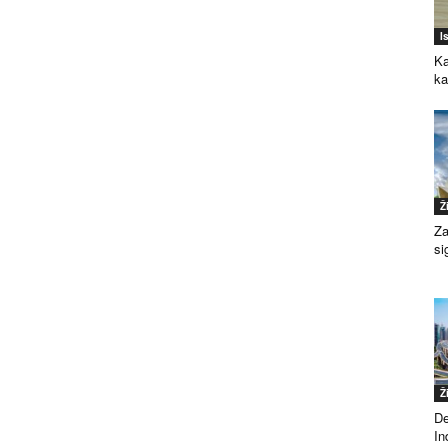
I
Ka
k
Ž
Za
si
Ž
De
Ind