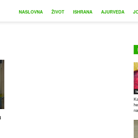
na
NASLOVNA
ŽIVOT
ISHRANA
AJURVEDA
J
I
Ka
he
na
u