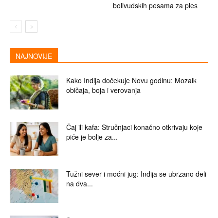
bolivudskih pesama za ples
NAJNOVIJE
Kako Indija dočekuje Novu godinu: Mozaik
običaja, boja i verovanja
Čaj ili kafa: Stručnjaci konačno otkrivaju koje
piće je bolje za...
Tužni sever i moćni jug: Indija se ubrzano deli
na dva...