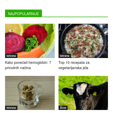
NAJPOPULARNIJE
Ishrana
Ishrana
Kako povećati hemoglobin: 7
Top 10 recepata za
prirodnih načina
vegetarijanska jela
Ishrana
Život