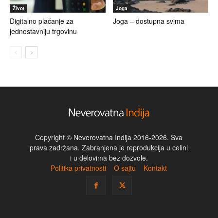
Život
Joga
Digitalno plaćanje za
Joga – dostupna svima
jednostavniju trgovinu
Copyright © Neverovatna Indija 2016-2026. Sva
prava zadržana. Zabranjena je reprodukcija u celini
i u delovima bez dozvole.
Politika privatnosti
O sajtu
Kontakt