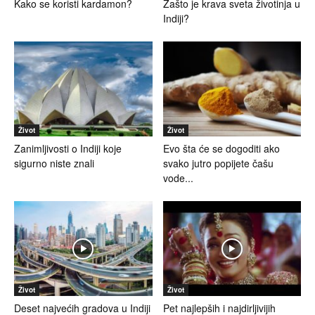
Kako se koristi kardamon?
Zašto je krava sveta životinja u
Indiji?
Život
Život
Zanimljivosti o Indiji koje
Evo šta će se dogoditi ako
sigurno niste znali
svako jutro popijete čašu
vode...
Život
Život
Deset najvećih gradova u Indiji
Pet najlepših i najdirljivijih