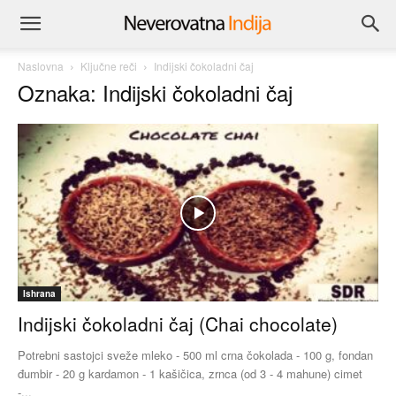
Naslovna
Ključne reči
Indijski čokoladni čaj
Oznaka: Indijski čokoladni čaj
Ishrana
Indijski čokoladni čaj (Chai chocolate)
Potrebni sastojci sveže mleko - 500 ml crna čokolada - 100 g, fondan
đumbir - 20 g kardamon - 1 kašičica, zrnca (od 3 - 4 mahune) cimet
-...