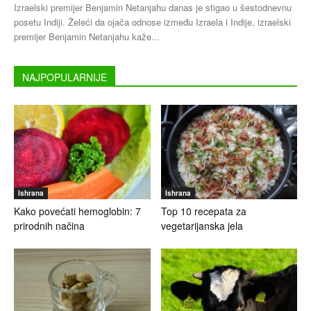
Izraelski premijer Benjamin Netanjahu danas je stigao u šestodnevnu
posetu Indiji. Želeći da ojača odnose između Izraela i Indije, izraelski
premijer Benjamin Netanjahu kaže...
NAJPOPULARNIJE
Ishrana
Ishrana
Kako povećati hemoglobin: 7
Top 10 recepata za
prirodnih načina
vegetarijanska jela