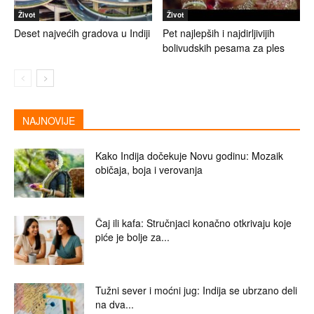
Život
Život
Deset najvećih gradova u Indiji
Pet najlepših i najdirljivijih
bolivudskih pesama za ples
NAJNOVIJE
Kako Indija dočekuje Novu godinu: Mozaik
običaja, boja i verovanja
Čaj ili kafa: Stručnjaci konačno otkrivaju koje
piće je bolje za...
Tužni sever i moćni jug: Indija se ubrzano deli
na dva...