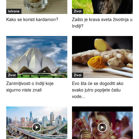
Ishrana
Život
Kako se koristi kardamon?
Zašto je krava sveta životinja u
Indiji?
Život
Život
Zanimljivosti o Indiji koje
Evo šta će se dogoditi ako
sigurno niste znali
svako jutro popijete čašu
vode...