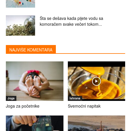
Šta se dešava kada pijete vodu sa
komoračem svake večeri tokom...
NAJVIŠE KOMENTARA
Joga
Ishrana
Joga za početnike
Svemoćni napitak