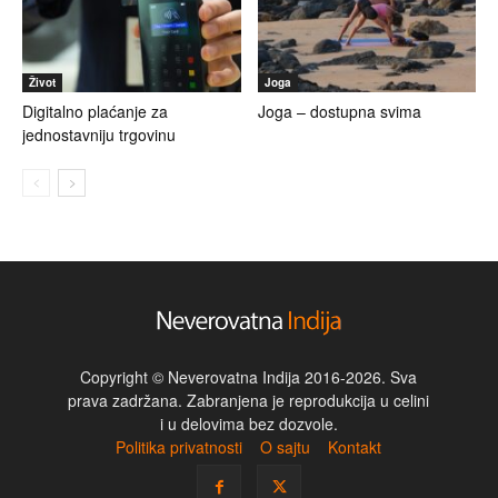
Život
Joga
Digitalno plaćanje za
Joga – dostupna svima
jednostavniju trgovinu
Copyright © Neverovatna Indija 2016-2026. Sva
prava zadržana. Zabranjena je reprodukcija u celini
i u delovima bez dozvole.
Politika privatnosti
O sajtu
Kontakt