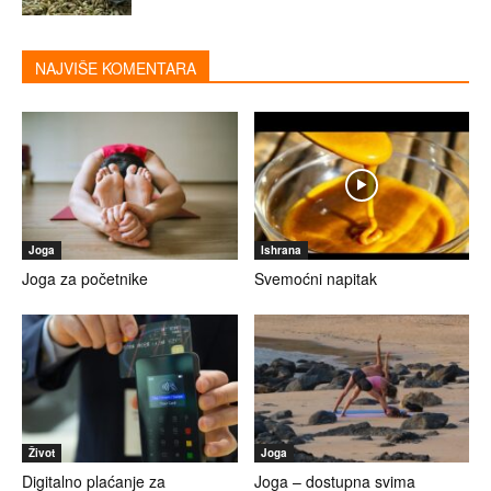
NAJVIŠE KOMENTARA
Joga
Ishrana
Joga za početnike
Svemoćni napitak
Život
Joga
Digitalno plaćanje za
Joga – dostupna svima