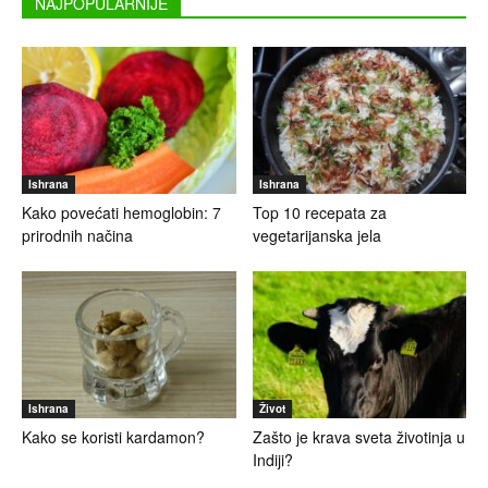
NAJPOPULARNIJE
Ishrana
Ishrana
Kako povećati hemoglobin: 7
Top 10 recepata za
prirodnih načina
vegetarijanska jela
Ishrana
Život
Kako se koristi kardamon?
Zašto je krava sveta životinja u
Indiji?