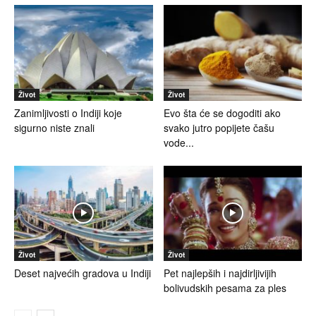
Život
Život
Zanimljivosti o Indiji koje
Evo šta će se dogoditi ako
sigurno niste znali
svako jutro popijete čašu
vode...
Život
Život
Deset najvećih gradova u Indiji
Pet najlepših i najdirljivijih
bolivudskih pesama za ples