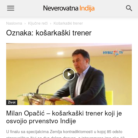
Naslovna
Ključne reči
Košarkaški trener
Oznaka: košarkaški trener
Život
Milan Opačić – košarkaški trener koji je
osvojio prvenstvo Indije
U finalu sa specijalcima Zemlja kontradiktornosti u kojoj 85 odsto
stanovništva živi sa dva dolara dnevno, a istovremeno ima oko 13