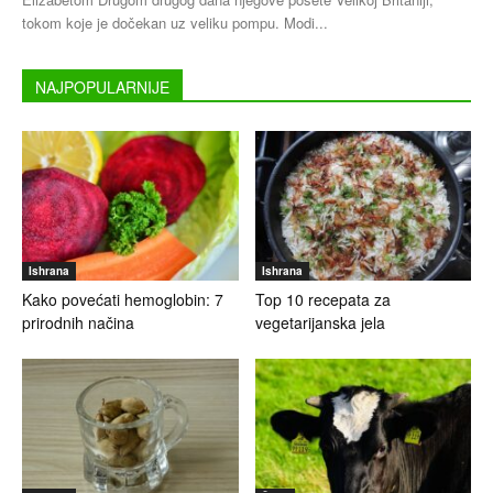
tokom koje je dočekan uz veliku pompu. Modi...
NAJPOPULARNIJE
Ishrana
Ishrana
Kako povećati hemoglobin: 7
Top 10 recepata za
prirodnih načina
vegetarijanska jela