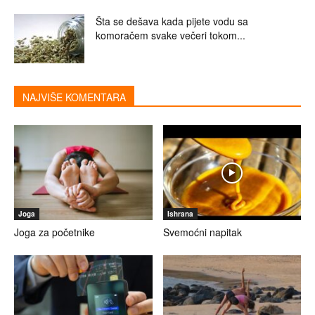
Šta se dešava kada pijete vodu sa
komoračem svake večeri tokom...
NAJVIŠE KOMENTARA
Joga
Ishrana
Joga za početnike
Svemoćni napitak