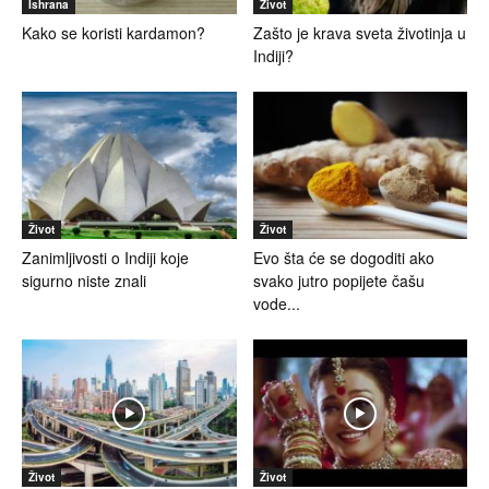
Ishrana
Život
Kako se koristi kardamon?
Zašto je krava sveta životinja u
Indiji?
Život
Život
Zanimljivosti o Indiji koje
Evo šta će se dogoditi ako
sigurno niste znali
svako jutro popijete čašu
vode...
Život
Život