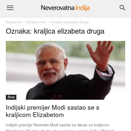
Naslovna
Ključne reči
Kraljica elizabeta druga
Oznaka: kraljica elizabeta druga
Život
Indijski premijer Modi sastao se s
kraljicom Elizabetom
Indijski premijer Narendra Modi sastao se danas sa kraljicom
Elizabetom Drugom drugog dana njegove posete Velikoj Britaniji,