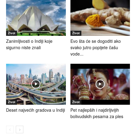
Život
Život
Zanimljivosti o Indiji koje
Evo šta će se dogoditi ako
sigurno niste znali
svako jutro popijete čašu
vode...
Život
Život
Deset najvećih gradova u Indiji
Pet najlepših i najdirljivijih
bolivudskih pesama za ples