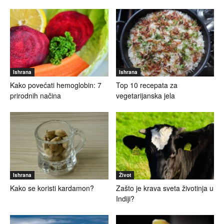
Ishrana
Ishrana
Kako povećati hemoglobin: 7
Top 10 recepata za
prirodnih načina
vegetarijanska jela
Ishrana
Život
Kako se koristi kardamon?
Zašto je krava sveta životinja u
Indiji?