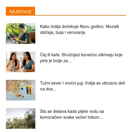
NAJNOVIJE
Kako Indija dočekuje Novu godinu: Mozaik
običaja, boja i verovanja
Čaj ili kafa: Stručnjaci konačno otkrivaju koje
piće je bolje za...
Tužni sever i moćni jug: Indija se ubrzano deli
na dva...
Šta se dešava kada pijete vodu sa
komoračem svake večeri tokom...