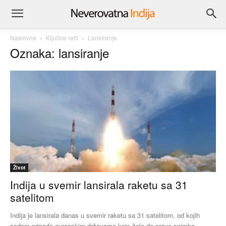
Naslovna
Ključne reči
Lansiranje
Oznaka: lansiranje
Život
Indija u svemir lansirala raketu sa 31
satelitom
Indija je lansirala danas u svemir raketu sa 31 satelitom, od kojih
sedam pripada evropskim državama koje žele da prave snimke