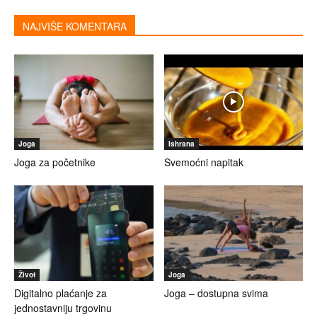
NAJVIŠE KOMENTARA
Joga
Ishrana
Joga za početnike
Svemoćni napitak
Život
Joga
Digitalno plaćanje za
Joga – dostupna svima
jednostavniju trgovinu