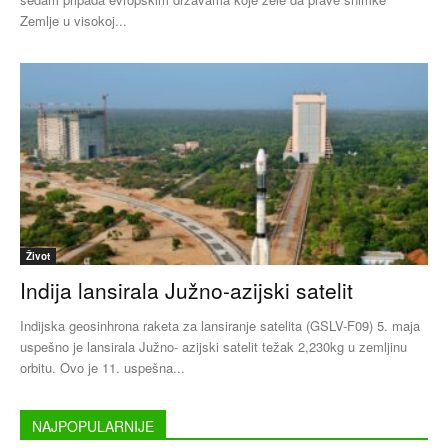
Zemlje u visokoj...
Život
Indija lansirala Južno-azijski satelit
Indijska geosinhrona raketa za lansiranje satelita (GSLV-F09) 5. maja
uspešno je lansirala Južno- azijski satelit težak 2,230kg u zemljinu
orbitu. Ovo je 11. uspešna...
NAJPOPULARNIJE