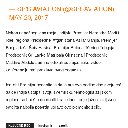
— SP'S AVIATION (@SPSAVIATION)
MAY 20, 2017
Nakon uspešnog lansiranja, indijski Premijer Narendra Modi i
lideri regiona Predsednik Afganistana Ašraf Ganija, Premijer
Bangladeša Šeik Hasina, Premijer Butana Tšering Tobgaja,
Predsednik Šri Lanke Matripala Sirinsena i Predsednik
Maldiva Abdula Jamina održali su zajedničku video –
konferenciju radi proslave ovog događaja.
Indijski Premijer podsetio je da je pre dve godine dao svoju reč
da će Indija ustupiti svoju svemirsku tehnologiju azijskom
regionu radi opšte dobrobiti i da je lansiranje južno- azijskog
satelita najbolja potvrda upravo ove plemenite želje.
KLJUČNE REČI
lansiranje
satelit