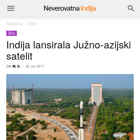
Naslovna
Život
Život
Indija lansirala Južno-azijski
satelit
Od
-
22. jun 2017.
M. D.