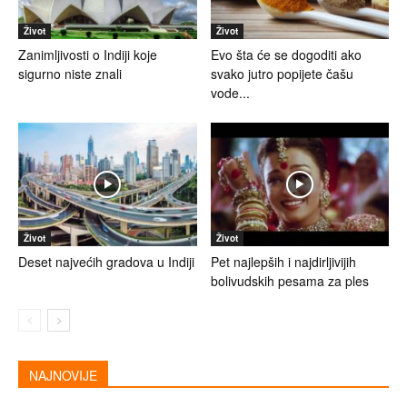
Život
Život
Zanimljivosti o Indiji koje
Evo šta će se dogoditi ako
sigurno niste znali
svako jutro popijete čašu
vode...
Život
Život
Deset najvećih gradova u Indiji
Pet najlepših i najdirljivijih
bolivudskih pesama za ples
NAJNOVIJE