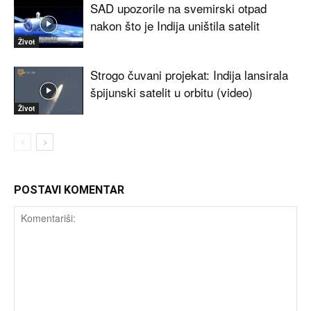
SAD upozorile na svemirski otpad
nakon što je Indija uništila satelit
Život
Strogo čuvani projekat: Indija lansirala
špijunski satelit u orbitu (video)
Život
POSTAVI KOMENTAR