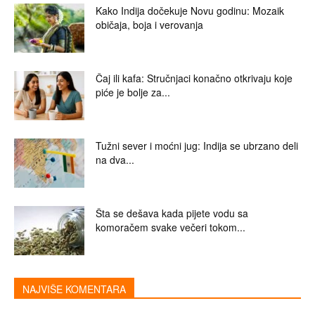
Kako Indija dočekuje Novu godinu: Mozaik
običaja, boja i verovanja
Čaj ili kafa: Stručnjaci konačno otkrivaju koje
piće je bolje za...
Tužni sever i moćni jug: Indija se ubrzano deli
na dva...
Šta se dešava kada pijete vodu sa
komoračem svake večeri tokom...
NAJVIŠE KOMENTARA