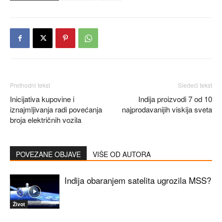
Prethodni tekst
Sledeći tekst
Inicijativa kupovine i
Indija proizvodi 7 od 10
iznajmljivanja radi povećanja
najprodavanijih viskija sveta
broja električnih vozila
POVEZANE OBJAVE
VIŠE OD AUTORA
Indija obaranjem satelita ugrozila MSS?
Život