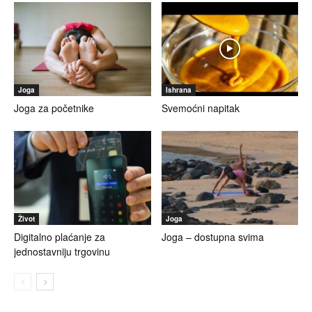
Joga
Ishrana
Joga za početnike
Svemoćni napitak
Život
Joga
Digitalno plaćanje za
Joga – dostupna svima
jednostavniju trgovinu