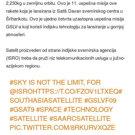
2,230kg u zemljinu orbitu. Ovo je 11. uspešna misija ove
rakete koja je lansirana iz Satiš Davan svemirskog centra u
Šriharikotu. Ovo je ujedno četvrta uzastopna uspešna misija
GSLV-a koji koristi indijsku tehnologiju za lansiranje u gornjoj
atmosferi.
Satelit proizveden od strane indijske svemirska agencija
(ISRO) treba da pruži niz telekomunikacionih usluga u južno-
azijskom regionu.
#SKY
IS NOT THE LIMIT, FOR
@ISRO
HTTPS://T.CO/FZOV1LTXEQ
#
SOUTHASIASATELLITE
#GSLVF09
#GSAT9
#SPACE
#TECHNOLOGY
#SATELLITE
#SAARCSATELLITE
PIC.TWITTER.COM/8RKURVXQZE