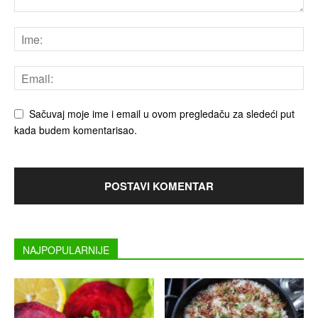
Sačuvaj moje ime i email u ovom pregledaču za sledeći put
kada budem komentarisao.
NAJPOPULARNIJE