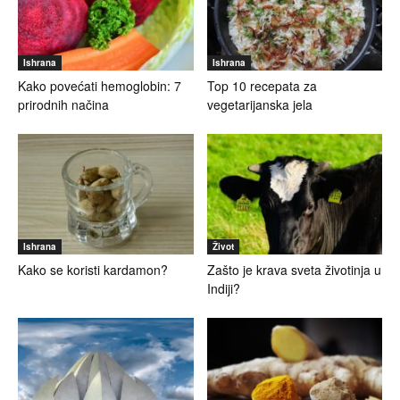
Ishrana
Ishrana
Kako povećati hemoglobin: 7
Top 10 recepata za
prirodnih načina
vegetarijanska jela
Ishrana
Život
Kako se koristi kardamon?
Zašto je krava sveta životinja u
Indiji?