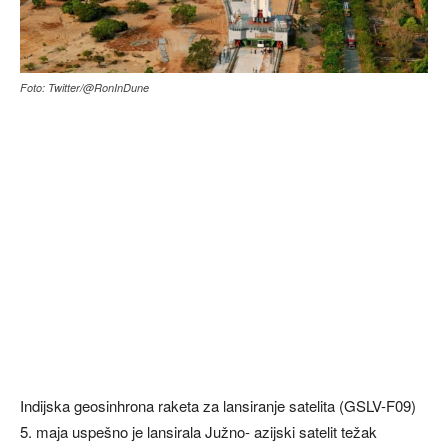
Foto: Twitter/@RonInDune
Indijska geosinhrona raketa za lansiranje satelita (GSLV-F09)
5. maja uspešno je lansirala Južno- azijski satelit težak