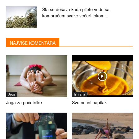
Šta se dešava kada pijete vodu sa
komoračem svake večeri tokom...
NAJVIŠE KOMENTARA
Joga
Ishrana
Joga za početnike
Svemoćni napitak