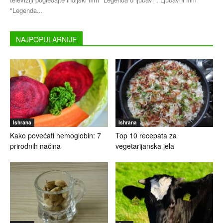
"Legenda...
NAJPOPULARNIJE
Ishrana
Ishrana
Kako povećati hemoglobin: 7
Top 10 recepata za
prirodnih načina
vegetarijanska jela