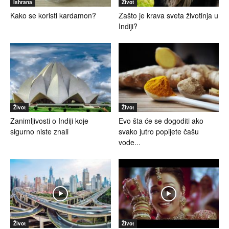
Ishrana
Život
Kako se koristi kardamon?
Zašto je krava sveta životinja u
Indiji?
Život
Život
Zanimljivosti o Indiji koje
Evo šta će se dogoditi ako
sigurno niste znali
svako jutro popijete čašu
vode...
Život
Život