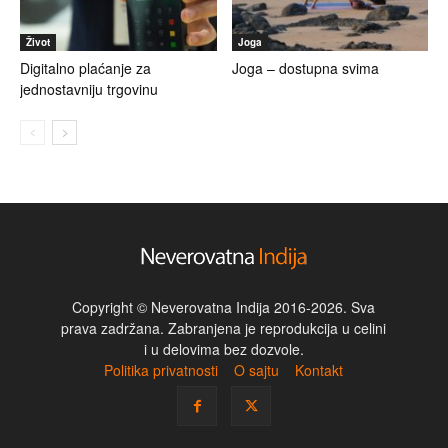
Život
Joga
Digitalno plaćanje za
Joga – dostupna svima
jednostavniju trgovinu
Copyright © Neverovatna Indija 2016-2026. Sva
prava zadržana. Zabranjena je reprodukcija u celini
i u delovima bez dozvole.
Politika privatnosti
O sajtu
Kontakt