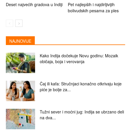
Deset najvećih gradova u Indiji
Pet najlepših i najdirljivijih
bolivudskih pesama za ples
NAJNOVIJE
Kako Indija dočekuje Novu godinu: Mozaik
običaja, boja i verovanja
Čaj ili kafa: Stručnjaci konačno otkrivaju koje
piće je bolje za...
Tužni sever i moćni jug: Indija se ubrzano deli
na dva...