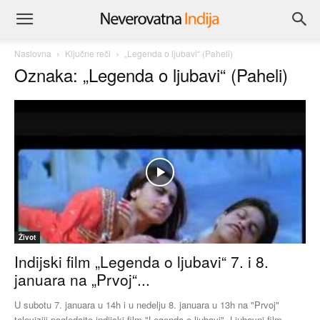
Naslovna
Ključne reči
„Legenda o ljubavi“ (Paheli)
Oznaka: „Legenda o ljubavi“ (Paheli)
Život
Indijski film „Legenda o ljubavi“ 7. i 8.
januara na „Prvoj“...
U subotu 7. januara u 14h i u nedelju 8. januara u 13h na "Prvoj"
televiziji pogledajte indijski film "Legenda o ljubavi". Ljubavni film