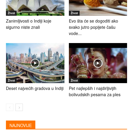
Život
Život
Zanimljivosti o Indiji koje
Evo šta će se dogoditi ako
sigurno niste znali
svako jutro popijete čašu
vode...
Život
Život
Deset najvećih gradova u Indiji
Pet najlepših i najdirljivijih
bolivudskih pesama za ples
NAJNOVIJE