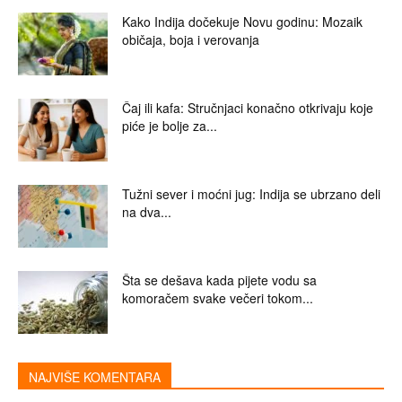
Kako Indija dočekuje Novu godinu: Mozaik
običaja, boja i verovanja
Čaj ili kafa: Stručnjaci konačno otkrivaju koje
piće je bolje za...
Tužni sever i moćni jug: Indija se ubrzano deli
na dva...
Šta se dešava kada pijete vodu sa
komoračem svake večeri tokom...
NAJVIŠE KOMENTARA