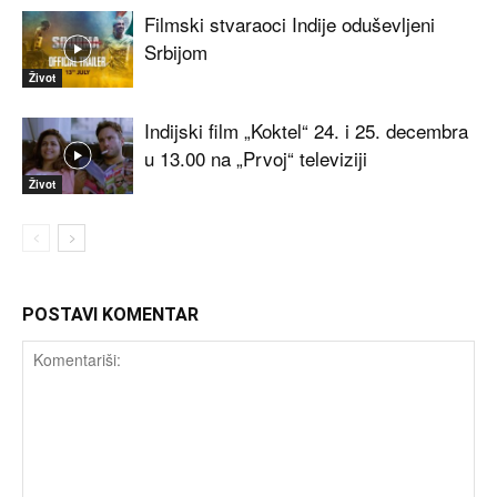
Filmski stvaraoci Indije oduševljeni
Srbijom
Život
Indijski film „Koktel“ 24. i 25. decembra
u 13.00 na „Prvoj“ televiziji
Život
POSTAVI KOMENTAR