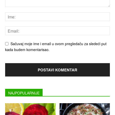
Sačuvaj moje ime i email u ovom pregledaču za sledeći put
kada budem komentarisao.
NAJPOPULARNIJE