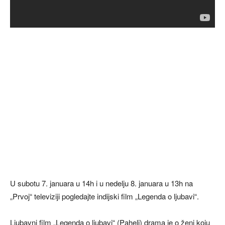
U subotu 7. januara u 14h i u nedelju 8. januara u 13h na
„Prvoj“ televiziji pogledajte indijski film „Legenda o ljubavi“.
Ljubavni film „Legenda o ljubavi“ (Paheli) drama je o ženi koju