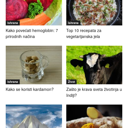
Ishrana
Ishrana
Kako povećati hemoglobin: 7
Top 10 recepata za
prirodnih načina
vegetarijanska jela
Ishrana
Život
Kako se koristi kardamon?
Zašto je krava sveta životinja u
Indiji?