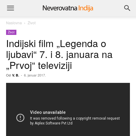
Naslovna
Život
Život
Indijski film „Legenda o
ljubavi“ 7. i 8. januara na
„Prvoj“ televiziji
Od
-
6. januar 2017.
V. B.