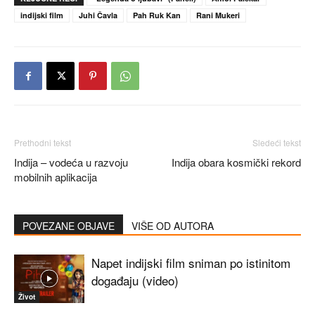
indijski film
Juhi Čavla
Pah Ruk Kan
Rani Mukeri
Prethodni tekst
Sledeći tekst
Indija – vodeća u razvoju
Indija obara kosmički rekord
mobilnih aplikacija
POVEZANE OBJAVE
VIŠE OD AUTORA
Napet indijski film sniman po istinitom
događaju (video)
Život