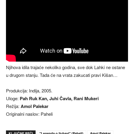
Njihova idila trajaće nekoliko godina, sve dok Lahki ne ostane
u drugom stanju. Tada će na vrata zakucati pravi Kišan…
Produkcija: Indija, 2005.
Uloge:
Pah Ruk Kan, Juhi Čavla, Rani Mukeri
Režija:
Amol Palekar
Originalni naslov: Paheli
KLJUČNE REČI
"Legenda o ljubavi" (Paheli)
Amol Palekar