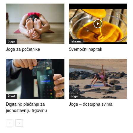
Joga
Ishrana
Joga za početnike
Svemoćni napitak
Život
Joga
Digitalno plaćanje za
Joga – dostupna svima
jednostavniju trgovinu