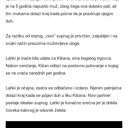
je na 5 godina napustio muž, zbog čega ona duboko pati, ali
tim mukama dolazi kraj kada počne da je posećuje njegov
duh.
Za razliku od starog, „novi“ suprug je privržen, zaljubljen i na
svaki način preuzima muževljeve uloge.
Lahki je inače bila udata za Kišana, sina bogatog trgovca.
Nakon venčanja, Kišan odlazi na poslovno putovanje s kojeg
se ne vraća narednih pet godina.
Lahki je očajna, oseća se odbačeno i izdano. Njenim patnjama
dolazi kraj kada se pojavi duh u liku Kišana. Novi partner
postaje idealan suprug. Lahki je konačno srećna jer je dobila
čoveka kakvog je oduvek želela.