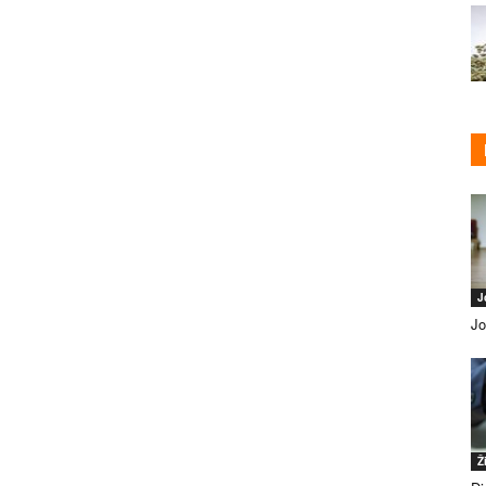
J
Jo
Ž