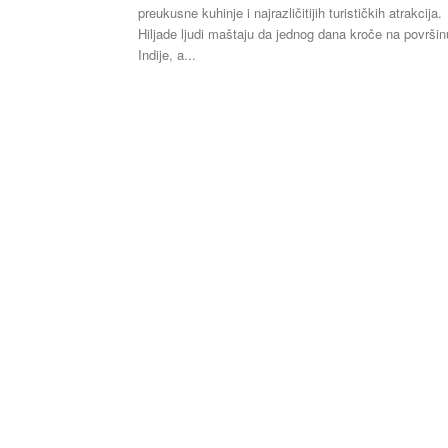
preukusne kuhinje i najrazličitijih turističkih atrakcija.
Hiljade ljudi maštaju da jednog dana kroče na površin
Indije, a...