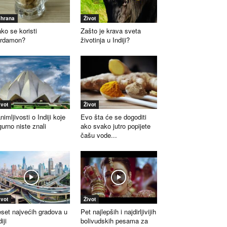
shrana
Život
ko se koristi
Zašto je krava sveta
ardamon?
životinja u Indiji?
ivot
Život
nimljivosti o Indiji koje
Evo šta će se dogoditi
gurno niste znali
ako svako jutro popijete
čašu vode...
ivot
Život
set najvećih gradova u
Pet najlepših i najdirljivijih
iji
bolivudskih pesama za