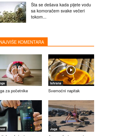
Šta se dešava kada pijete vodu
sa komoračem svake večeri
tokom...
NAJVIŠE KOMENTARA
oga
Ishrana
ga za početnike
Svemoćni napitak
ivot
Joga