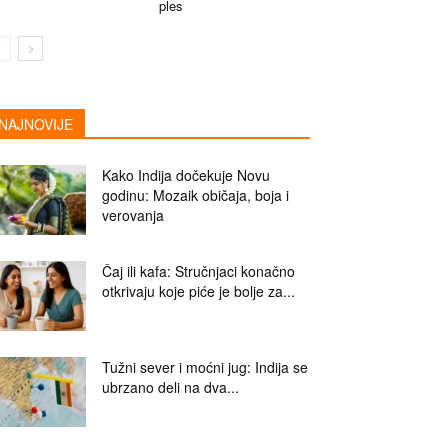
ples
NAJNOVIJE
Kako Indija dočekuje Novu
godinu: Mozaik običaja, boja i
verovanja
Čaj ili kafa: Stručnjaci konačno
otkrivaju koje piće je bolje za...
Tužni sever i moćni jug: Indija se
ubrzano deli na dva...