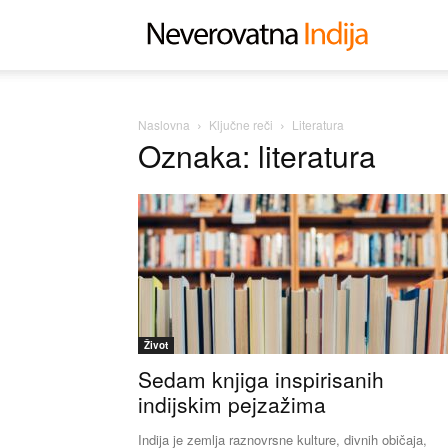
Neverovat
Indija
Naslovna
Ključne reči
Literatura
Oznaka: literatura
Život
Sedam knjiga inspirisanih
indijskim pejzažima
Indija je zemlja raznovrsne kulture, divnih običaja,