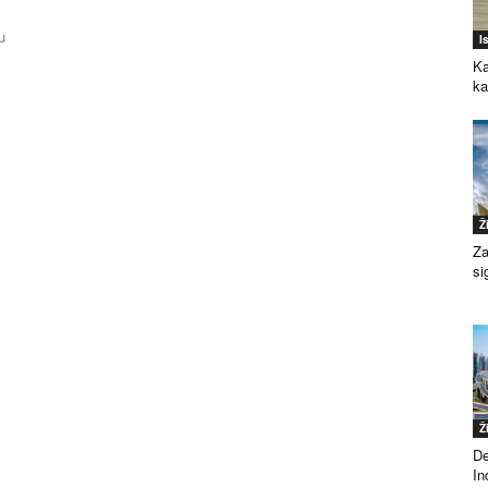
u
I
Ka
k
Ž
Za
si
Ž
De
Ind