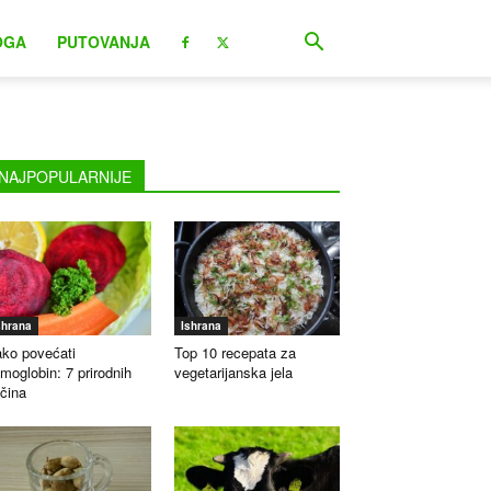
OGA
PUTOVANJA
NAJPOPULARNIJE
shrana
Ishrana
ko povećati
Top 10 recepata za
moglobin: 7 prirodnih
vegetarijanska jela
čina