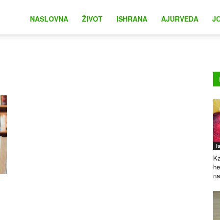
na
NASLOVNA
ŽIVOT
ISHRANA
AJURVEDA
J
I
Ka
he
na