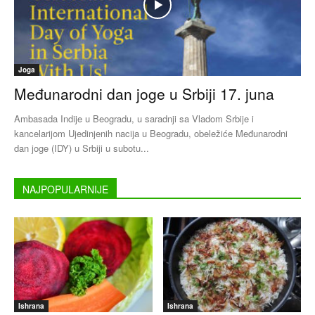
Joga
Međunarodni dan joge u Srbiji 17. juna
Ambasada Indije u Beogradu, u saradnji sa Vladom Srbije i
kancelarijom Ujedinjenih nacija u Beogradu, obeležiće Međunarodni
dan joge (IDY) u Srbiji u subotu...
NAJPOPULARNIJE
Ishrana
Ishrana