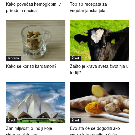
Kako povećati hemoglobin: 7
Top 10 recepata za
prirodnih načina
vegetarijanska jela
Ishrana
Život
Kako se koristi kardamon?
Zašto je krava sveta životinja u
Indiji?
Život
Život
Zanimljivosti o Indiji koje
Evo šta će se dogoditi ako
sigurno niste znali
svako jutro popijete čašu