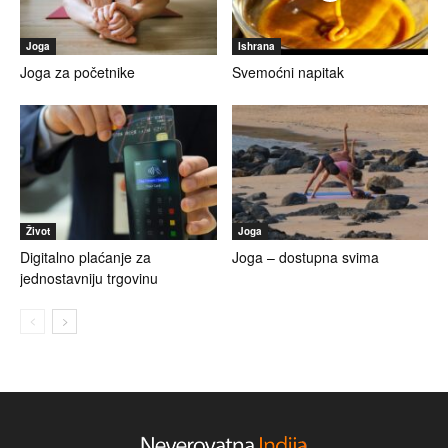
Joga
Ishrana
Joga za početnike
Svemoćni napitak
Život
Joga
Digitalno plaćanje za
Joga – dostupna svima
jednostavniju trgovinu