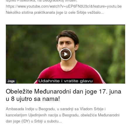
https://www.youtube.com/watch?v=uEP6FN3U3cI&feature=youtu.be
Nekoliko stotina praktikanata joge iz cele Srbije vežbalo...
Joga
Obeležite Međunarodni dan joge 17. juna
u 8 ujutro sa nama!
Ambasada Indije u Beogradu, u saradnji sa Vladom Srbije i
kancelarijom Ujedinjenih nacija u Beogradu, obeležiće Međunarodni
dan joge (IDY) u Srbiji u subotu...