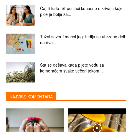
Čaj ili kafa: Stručnjaci konačno otkrivaju koje
piće je bolje za...
Tužni sever i moćni jug: Indija se ubrzano deli
na dva...
Šta se dešava kada pijete vodu sa
komoračem svake večeri tokom...
NAJVIŠE KOMENTARA