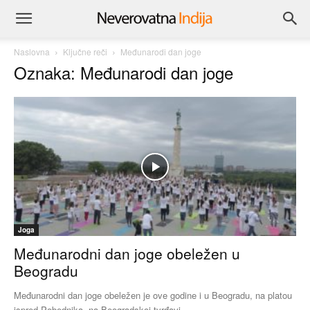
Naslovna
Ključne reči
Međunarodi dan joge
Oznaka: Međunarodi dan joge
Joga
Međunarodni dan joge obeležen u
Beogradu
Međunarodni dan joge obeležen je ove godine i u Beogradu, na platou
ispred Pobednika, na Beogradskoj tvrđavi.