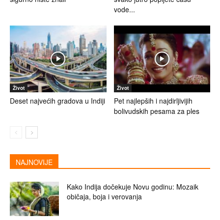
vode...
Život
Život
Deset najvećih gradova u Indiji
Pet najlepših i najdirljivijih
bolivudskih pesama za ples
NAJNOVIJE
Kako Indija dočekuje Novu godinu: Mozaik
običaja, boja i verovanja