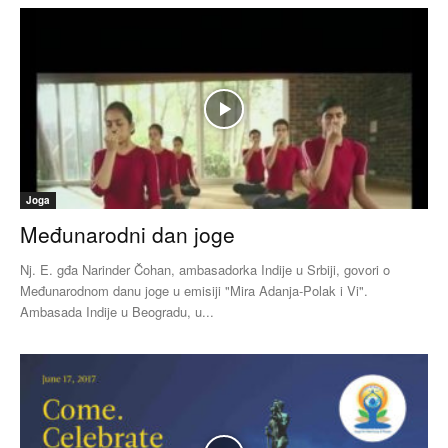
Joga
Međunarodni dan joge
Nj. E. gđa Narinder Čohan, ambasadorka Indije u Srbiji, govori o
Međunarodnom danu joge u emisiji "Mira Adanja-Polak i Vi".
Ambasada Indije u Beogradu, u...