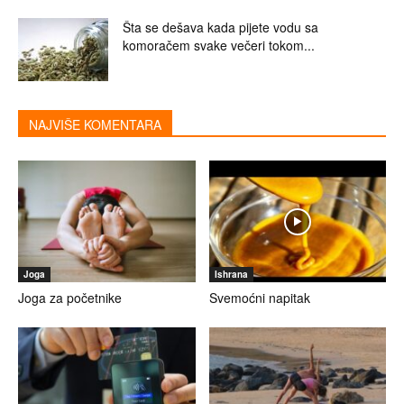
Šta se dešava kada pijete vodu sa
komoračem svake večeri tokom...
NAJVIŠE KOMENTARA
Joga
Ishrana
Joga za početnike
Svemoćni napitak