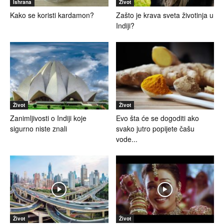
Ishrana
Život
Kako se koristi kardamon?
Zašto je krava sveta životinja u
Indiji?
Život
Život
Zanimljivosti o Indiji koje
Evo šta će se dogoditi ako
sigurno niste znali
svako jutro popijete čašu
vode...
Život
Život