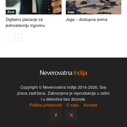
Život
Joga
Digitalno plaćanje za
Joga – dostupna svima
jednostavniju trgovinu
Copyright © Neverovatna Indija 2016-2026. Sva
prava zadržana. Zabranjena je reprodukcija u celini
i u delovima bez dozvole.
Politika privatnosti
O sajtu
Kontakt