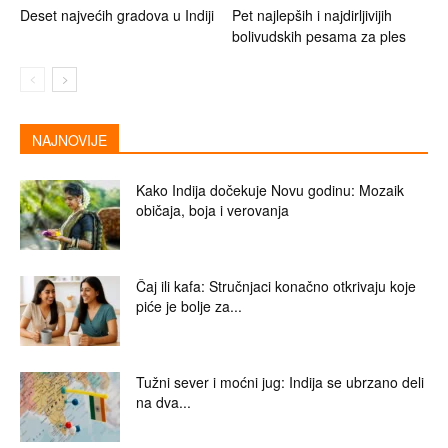
Deset najvećih gradova u Indiji
Pet najlepših i najdirljivijih
bolivudskih pesama za ples
NAJNOVIJE
Kako Indija dočekuje Novu godinu: Mozaik
običaja, boja i verovanja
Čaj ili kafa: Stručnjaci konačno otkrivaju koje
piće je bolje za...
Tužni sever i moćni jug: Indija se ubrzano deli
na dva...