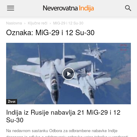
Naslovna
Ključne reči
MiG-29 i 12 Su-30
Oznaka: MiG-29 i 12 Su-30
Život
Indija iz Rusije nabavlja 21 MiG-29 i 12
Su-30
Na nedavnom sastanku Odbora za odbrambene nabavke Indije
donesena je odluka o odobravanju nabavke vojne tehnike u vrednosti