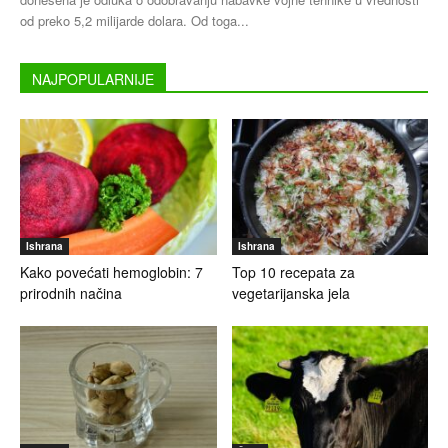
od preko 5,2 milijarde dolara. Od toga...
NAJPOPULARNIJE
Ishrana
Ishrana
Kako povećati hemoglobin: 7
Top 10 recepata za
prirodnih načina
vegetarijanska jela