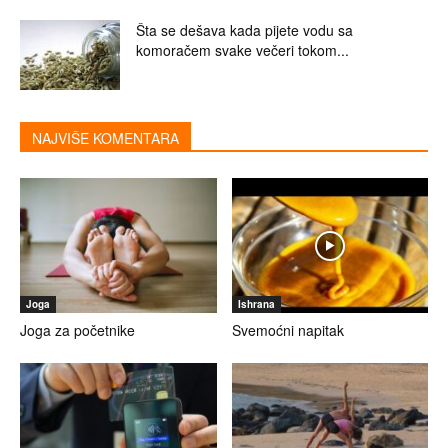
Šta se dešava kada pijete vodu sa
komoračem svake večeri tokom...
NAJVIŠE KOMENTARA
Joga
Ishrana
Joga za početnike
Svemoćni napitak