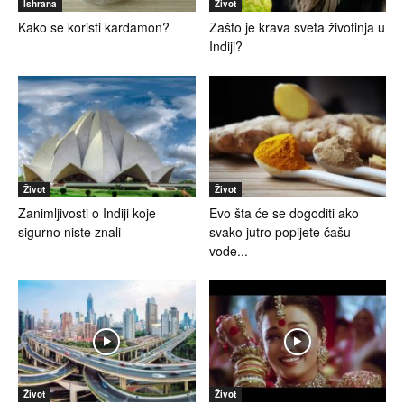
Ishrana
Život
Kako se koristi kardamon?
Zašto je krava sveta životinja u
Indiji?
Život
Život
Zanimljivosti o Indiji koje
Evo šta će se dogoditi ako
sigurno niste znali
svako jutro popijete čašu
vode...
Život
Život