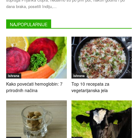
dana braka, posetili Indiju,...
NAJPOPULARNIJE
Ishrana
Ishrana
Kako povećati hemoglobin: 7
Top 10 recepata za
prirodnih načina
vegetarijanska jela