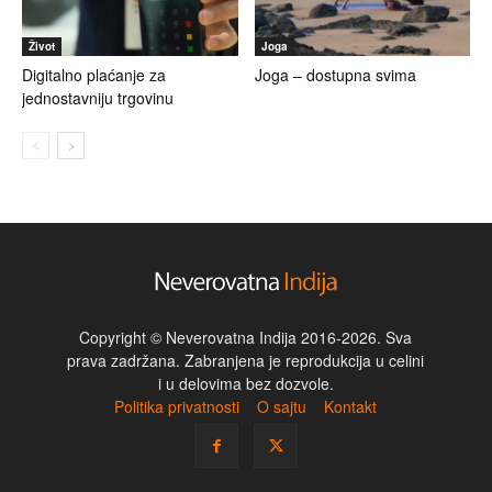
Život
Joga
Digitalno plaćanje za
Joga – dostupna svima
jednostavniju trgovinu
Copyright © Neverovatna Indija 2016-2026. Sva
prava zadržana. Zabranjena je reprodukcija u celini
i u delovima bez dozvole.
Politika privatnosti
O sajtu
Kontakt