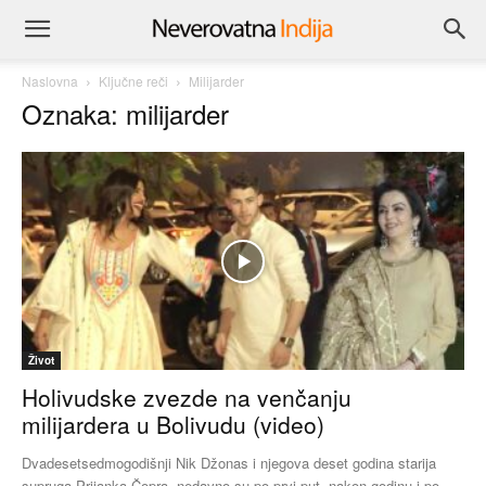
Naslovna
Ključne reči
Milijarder
Oznaka: milijarder
Život
Holivudske zvezde na venčanju
milijardera u Bolivudu (video)
Dvadesetsedmogodišnji Nik Džonas i njegova deset godina starija
supruga Prijanka Čopra, nedavno su po prvi put, nakon godinu i po