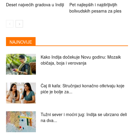
Deset najvećih gradova u Indiji
Pet najlepših i najdirljivijih
bolivudskih pesama za ples
NAJNOVIJE
Kako Indija dočekuje Novu godinu: Mozaik
običaja, boja i verovanja
Čaj ili kafa: Stručnjaci konačno otkrivaju koje
piće je bolje za...
Tužni sever i moćni jug: Indija se ubrzano deli
na dva...