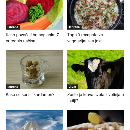
Ishrana
Ishrana
Kako povećati hemoglobin: 7
Top 10 recepata za
prirodnih načina
vegetarijanska jela
Ishrana
Život
Kako se koristi kardamon?
Zašto je krava sveta životinja u
Indiji?