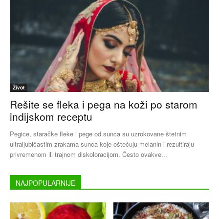
Život
Rešite se fleka i pega na koži po starom
indijskom receptu
Pegice, staračke fleke i pege od sunca su uzrokovane štetnim
ultraljubičastim zrakama sunca koje oštećuju melanin i rezultiraju
privremenom ili trajnom diskoloracijom. Često ovakve...
NAJPOPULARNIJE