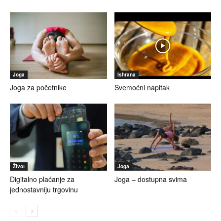
Joga
Ishrana
Joga za početnike
Svemoćni napitak
Život
Joga
Digitalno plaćanje za
Joga – dostupna svima
jednostavniju trgovinu