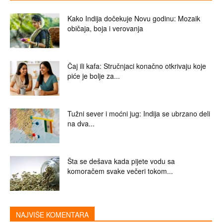
Kako Indija dočekuje Novu godinu: Mozaik
običaja, boja i verovanja
Čaj ili kafa: Stručnjaci konačno otkrivaju koje
piće je bolje za...
Tužni sever i moćni jug: Indija se ubrzano deli
na dva...
Šta se dešava kada pijete vodu sa
komoračem svake večeri tokom...
NAJVIŠE KOMENTARA