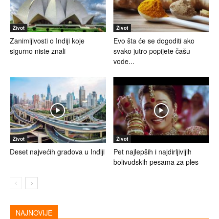
Život
Život
Zanimljivosti o Indiji koje
Evo šta će se dogoditi ako
sigurno niste znali
svako jutro popijete čašu
vode...
Život
Život
Deset najvećih gradova u Indiji
Pet najlepših i najdirljivijih
bolivudskih pesama za ples
NAJNOVIJE