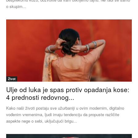
o skupim...
Život
Ulje od luka je spas protiv opadanja kose:
4 prednosti redovnog...
Kako naši životi postaju sve užurbaniji u ovim modernim, digitalno
vođenim vremenima, ljudi imaju tendenciju da propuste različite
aspekte nege o sebi, uključujući brigu...