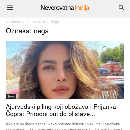
Naslovna
Ključne reči
Nega
Oznaka: nega
Život
Ajurvedski piling koji obožava i Prijanka
Čopra: Prirodni put do blistave...
Ako ste se ikada zapitali kako poznate ličnosti uvek imaju savršenu,
besprekornu kožu, dozvolite da vam otkrijemo tajnu. Ne radi se samo