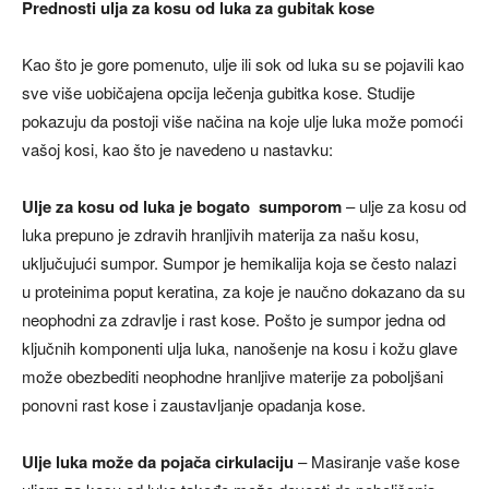
Prednosti ulja za kosu od luka za gubitak kose
Kao što je gore pomenuto, ulje ili sok od luka su se pojavili kao
sve više uobičajena opcija lečenja gubitka kose. Studije
pokazuju da postoji više načina na koje ulje luka može pomoći
vašoj kosi, kao što je navedeno u nastavku:
Ulje za kosu od luka je bogato sumporom
– ulje za kosu od
luka prepuno je zdravih hranljivih materija za našu kosu,
uključujući sumpor. Sumpor je hemikalija koja se često nalazi
u proteinima poput keratina, za koje je naučno dokazano da su
neophodni za zdravlje i rast kose. Pošto je sumpor jedna od
ključnih komponenti ulja luka, nanošenje na kosu i kožu glave
može obezbediti neophodne hranljive materije za poboljšani
ponovni rast kose i zaustavljanje opadanja kose.
Ulje luka može da pojača cirkulaciju
– Masiranje vaše kose