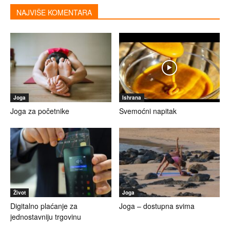
NAJVIŠE KOMENTARA
Joga
Ishrana
Joga za početnike
Svemoćni napitak
Život
Joga
Digitalno plaćanje za
Joga – dostupna svima
jednostavniju trgovinu