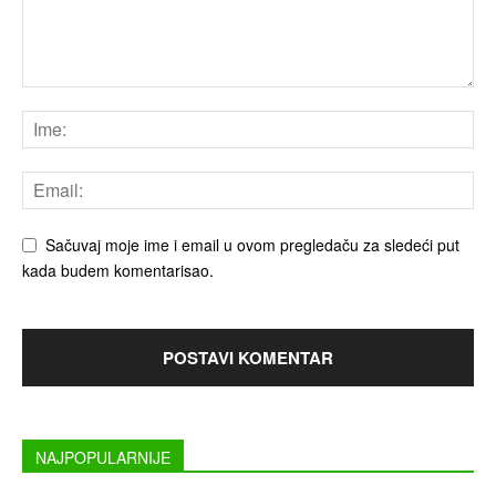
Sačuvaj moje ime i email u ovom pregledaču za sledeći put
kada budem komentarisao.
NAJPOPULARNIJE