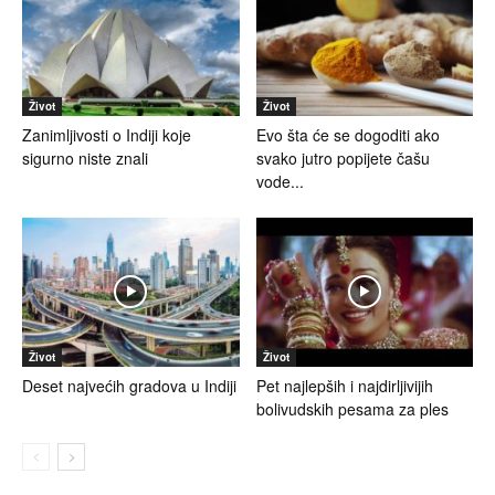
Život
Život
Zanimljivosti o Indiji koje
Evo šta će se dogoditi ako
sigurno niste znali
svako jutro popijete čašu
vode...
Život
Život
Deset najvećih gradova u Indiji
Pet najlepših i najdirljivijih
bolivudskih pesama za ples