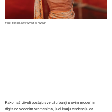
Foto: pexels.com/azraq-al-rezoan
Kako naši životi postaju sve užurbaniji u ovim modernim,
digitalno vođenim vremenima, ljudi imaju tendenciju da