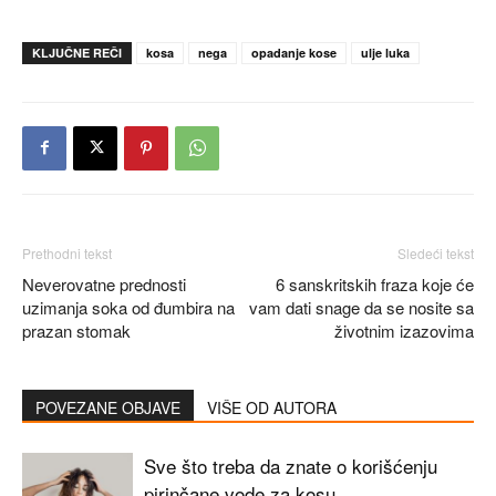
KLJUČNE REČI
kosa
nega
opadanje kose
ulje luka
Prethodni tekst
Sledeći tekst
Neverovatne prednosti
6 sanskritskih fraza koje će
uzimanja soka od đumbira na
vam dati snage da se nosite sa
prazan stomak
životnim izazovima
POVEZANE OBJAVE
VIŠE OD AUTORA
Sve što treba da znate o korišćenju
pirinčane vode za kosu