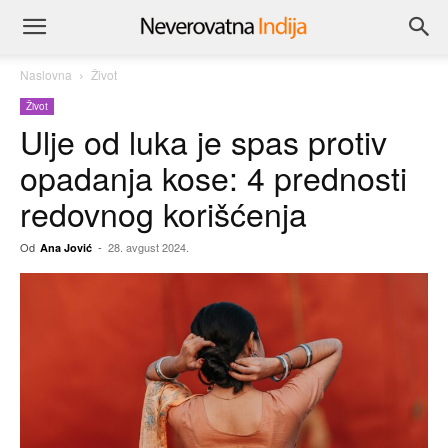
Naslovna
Život
Život
Ulje od luka je spas protiv
opadanja kose: 4 prednosti
redovnog korišćenja
Od
-
28. avgust 2024.
Ana Jović