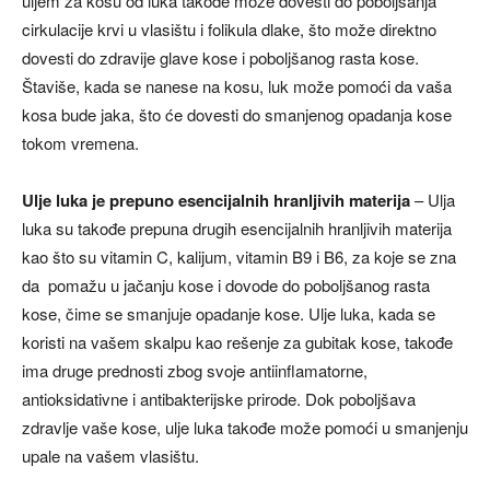
uljem za kosu od luka takođe može dovesti do poboljšanja
cirkulacije krvi u vlasištu i folikula dlake, što može direktno
dovesti do zdravije glave kose i poboljšanog rasta kose.
Štaviše, kada se nanese na kosu, luk može pomoći da vaša
kosa bude jaka, što će dovesti do smanjenog opadanja kose
tokom vremena.
Ulje luka je prepuno esencijalnih hranljivih materija
– Ulja
luka su takođe prepuna drugih esencijalnih hranljivih materija
kao što su vitamin C, kalijum, vitamin B9 i B6, za koje se zna
da pomažu u jačanju kose i dovode do poboljšanog rasta
kose, čime se smanjuje opadanje kose. Ulje luka, kada se
koristi na vašem skalpu kao rešenje za gubitak kose, takođe
ima druge prednosti zbog svoje antiinflamatorne,
antioksidativne i antibakterijske prirode. Dok poboljšava
zdravlje vaše kose, ulje luka takođe može pomoći u smanjenju
upale na vašem vlasištu.