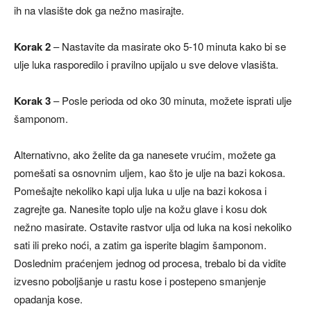
ih na vlasište dok ga nežno masirajte.
Korak 2
– Nastavite da masirate oko 5-10 minuta kako bi se
ulje luka rasporedilo i pravilno upijalo u sve delove vlasišta.
Korak 3
– Posle perioda od oko 30 minuta, možete isprati ulje
šamponom.
Alternativno, ako želite da ga nanesete vrućim, možete ga
pomešati sa osnovnim uljem, kao što je ulje na bazi kokosa.
Pomešajte nekoliko kapi ulja luka u ulje na bazi kokosa i
zagrejte ga. Nanesite toplo ulje na kožu glave i kosu dok
nežno masirate. Ostavite rastvor ulja od luka na kosi nekoliko
sati ili preko noći, a zatim ga isperite blagim šamponom.
Doslednim praćenjem jednog od procesa, trebalo bi da vidite
izvesno poboljšanje u rastu kose i postepeno smanjenje
opadanja kose.