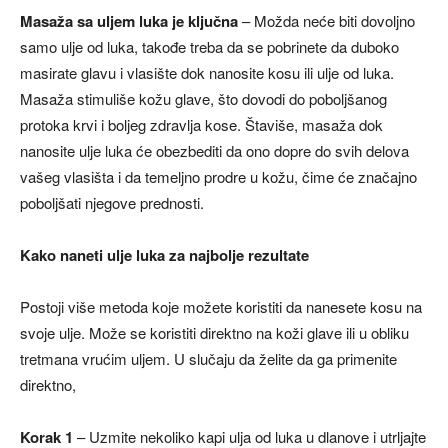
Masaža sa uljem luka je ključna
– Možda neće biti dovoljno
samo ulje od luka, takođe treba da se pobrinete da duboko
masirate glavu i vlasište dok nanosite kosu ili ulje od luka.
Masaža stimuliše kožu glave, što dovodi do poboljšanog
protoka krvi i boljeg zdravlja kose. Štaviše, masaža dok
nanosite ulje luka će obezbediti da ono dopre do svih delova
vašeg vlasišta i da temeljno prodre u kožu, čime će značajno
poboljšati njegove prednosti.
Kako naneti ulje luka za najbolje rezultate
Postoji više metoda koje možete koristiti da nanesete kosu na
svoje ulje. Može se koristiti direktno na koži glave ili u obliku
tretmana vrućim uljem. U slučaju da želite da ga primenite
direktno,
Korak 1
– Uzmite nekoliko kapi ulja od luka u dlanove i utrljajte