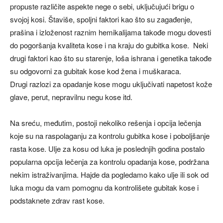
propuste različite aspekte nege o sebi, uključujući brigu o
svojoj kosi. Štaviše, spoljni faktori kao što su zagađenje,
prašina i izloženost raznim hemikalijama takođe mogu dovesti
do pogoršanja kvaliteta kose i na kraju do gubitka kose. Neki
drugi faktori kao što su starenje, loša ishrana i genetika takođe
su odgovorni za gubitak kose kod žena i muškaraca.
Drugi razlozi za opadanje kose mogu uključivati napetost kože
glave, perut, nepravilnu negu kose itd.
Na sreću, međutim, postoji nekoliko rešenja i opcija lečenja
koje su na raspolaganju za kontrolu gubitka kose i poboljšanje
rasta kose. Ulje za kosu od luka je poslednjih godina postalo
popularna opcija lečenja za kontrolu opadanja kose, podržana
nekim istraživanjima. Hajde da pogledamo kako ulje ili sok od
luka mogu da vam pomognu da kontrolišete gubitak kose i
podstaknete zdrav rast kose.