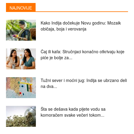
NAJNOVIJE
Kako Indija dočekuje Novu godinu: Mozaik
običaja, boja i verovanja
Čaj ili kafa: Stručnjaci konačno otkrivaju koje
piće je bolje za...
Tužni sever i moćni jug: Indija se ubrzano deli
na dva...
Šta se dešava kada pijete vodu sa
komoračem svake večeri tokom...