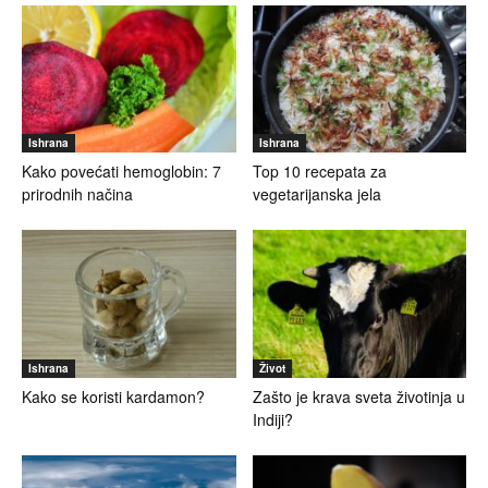
Ishrana
Ishrana
Kako povećati hemoglobin: 7
Top 10 recepata za
prirodnih načina
vegetarijanska jela
Ishrana
Život
Kako se koristi kardamon?
Zašto je krava sveta životinja u
Indiji?