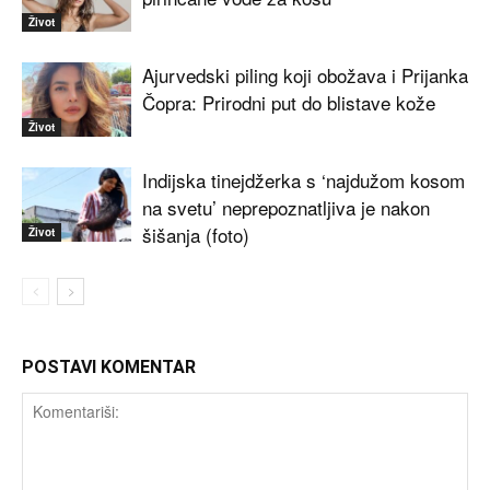
Život
Ajurvedski piling koji obožava i Prijanka
Čopra: Prirodni put do blistave kože
Život
Indijska tinejdžerka s ‘najdužom kosom
na svetu’ neprepoznatljiva je nakon
šišanja (foto)
Život
POSTAVI KOMENTAR