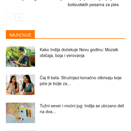
bolivudskih pesama za ples
NAJNOVIJE
Kako Indija dočekuje Novu godinu: Mozaik
običaja, boja i verovanja
Čaj ili kafa: Stručnjaci konačno otkrivaju koje
piće je bolje za...
Tužni sever i moćni jug: Indija se ubrzano deli
na dva...