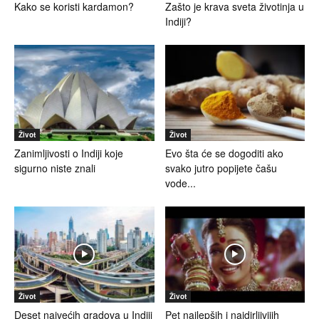
Kako se koristi kardamon?
Zašto je krava sveta životinja u
Indiji?
Život
Život
Zanimljivosti o Indiji koje
Evo šta će se dogoditi ako
sigurno niste znali
svako jutro popijete čašu
vode...
Život
Život
Deset najvećih gradova u Indiji
Pet najlepših i najdirljivijih