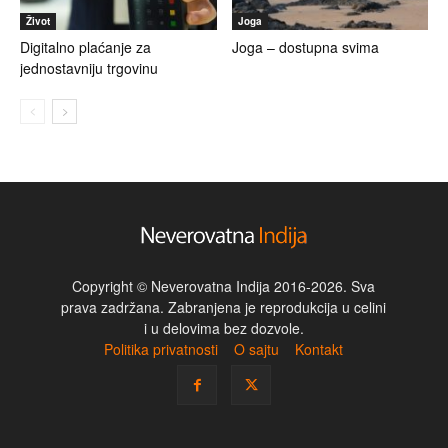
Život
Joga
Digitalno plaćanje za
Joga – dostupna svima
jednostavniju trgovinu
Copyright © Neverovatna Indija 2016-2026. Sva
prava zadržana. Zabranjena je reprodukcija u celini
i u delovima bez dozvole.
Politika privatnosti
O sajtu
Kontakt