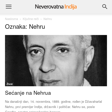
Naslovna
Ključne reči
Nehru
Oznaka: Nehru
Život
Sećanje na Nehrua
Na današnji dan, 14. novembra, 1889. godine, rođen je Džavaharlal
Nehru, prvi premijer Indije, državnik i političar. Nehru se, posle
Gandija, smatra najznačanijim borcem...