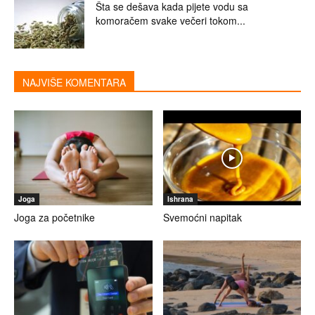
Šta se dešava kada pijete vodu sa
komoračem svake večeri tokom...
NAJVIŠE KOMENTARA
Joga
Ishrana
Joga za početnike
Svemoćni napitak