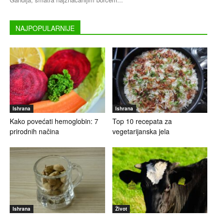
NAJPOPULARNIJE
Ishrana
Ishrana
Kako povećati hemoglobin: 7
Top 10 recepata za
prirodnih načina
vegetarijanska jela
Ishrana
Život