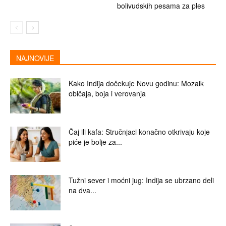
bolivudskih pesama za ples
NAJNOVIJE
Kako Indija dočekuje Novu godinu: Mozaik
običaja, boja i verovanja
Čaj ili kafa: Stručnjaci konačno otkrivaju koje
piće je bolje za...
Tužni sever i moćni jug: Indija se ubrzano deli
na dva...