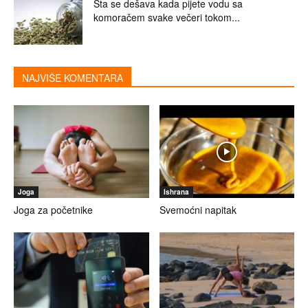
Šta se dešava kada pijete vodu sa
komoračem svake večeri tokom...
NAJVIŠE KOMENTARA
Joga
Ishrana
Joga za početnike
Svemoćni napitak