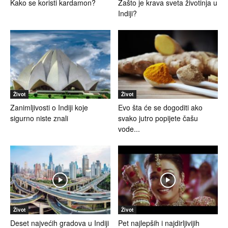
Kako se koristi kardamon?
Zašto je krava sveta životinja u
Indiji?
Život
Život
Zanimljivosti o Indiji koje
Evo šta će se dogoditi ako
sigurno niste znali
svako jutro popijete čašu
vode...
Život
Život
Deset najvećih gradova u Indiji
Pet najlepših i najdirljivijih