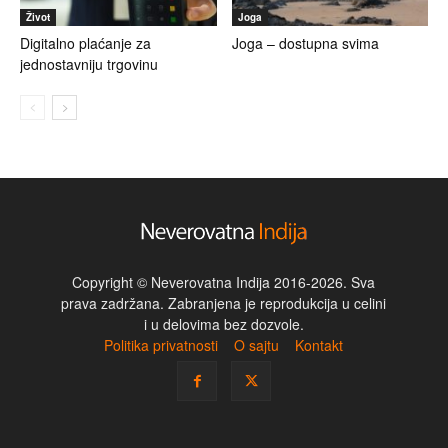
Život
Joga
Digitalno plaćanje za
Joga – dostupna svima
jednostavniju trgovinu
Copyright © Neverovatna Indija 2016-2026. Sva
prava zadržana. Zabranjena je reprodukcija u celini
i u delovima bez dozvole.
Politika privatnosti
O sajtu
Kontakt