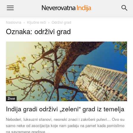
Naslovna
Ključne reči
Održivi grad
Oznaka: održivi grad
Život
Indija gradi održivi „zeleni“ grad iz temelja
Neboderi, luksuzni stanovi, neonski znaci i zakrčeni putevi… Ovo su
samo neke od asocijacija koje nam padaju na pamet kada pomislimo
na savremene gradove....