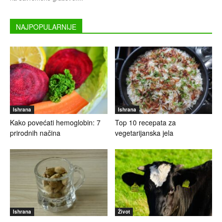
NAJPOPULARNIJE
Ishrana
Ishrana
Kako povećati hemoglobin: 7
Top 10 recepata za
prirodnih načina
vegetarijanska jela
Ishrana
Život