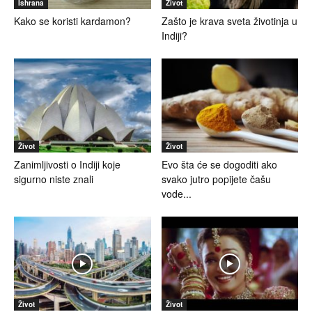
Ishrana
Život
Kako se koristi kardamon?
Zašto je krava sveta životinja u
Indiji?
Život
Život
Zanimljivosti o Indiji koje
Evo šta će se dogoditi ako
sigurno niste znali
svako jutro popijete čašu
vode...
Život
Život