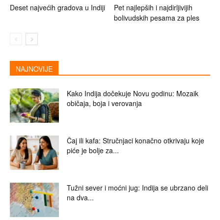
Deset najvećih gradova u Indiji
Pet najlepših i najdirljivijih
bolivudskih pesama za ples
NAJNOVIJE
Kako Indija dočekuje Novu godinu: Mozaik
običaja, boja i verovanja
Čaj ili kafa: Stručnjaci konačno otkrivaju koje
piće je bolje za...
Tužni sever i moćni jug: Indija se ubrzano deli
na dva...