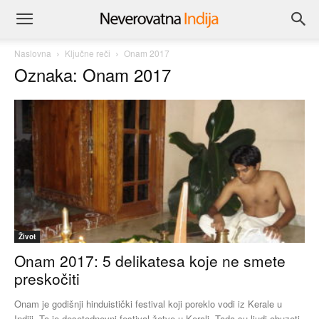
Naslovna
Ključne reči
Onam 2017
Oznaka: Onam 2017
Život
Onam 2017: 5 delikatesa koje ne smete
preskočiti
Onam je godišnji hinduistički festival koji poreklo vodi iz Kerale u
Indiji. To je desetodnevni festival žetve u Kerali. Tada su ljudi obuzeti