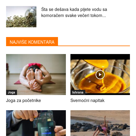
Šta se dešava kada pijete vodu sa
komoračem svake večeri tokom...
NAJVIŠE KOMENTARA
Joga
Ishrana
Joga za početnike
Svemoćni napitak