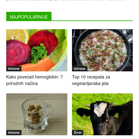
NAJPOPULARNIJE
Ishrana
Ishrana
Kako povećati hemoglobin: 7
Top 10 recepata za
prirodnih načina
vegetarijanska jela
Ishrana
Život