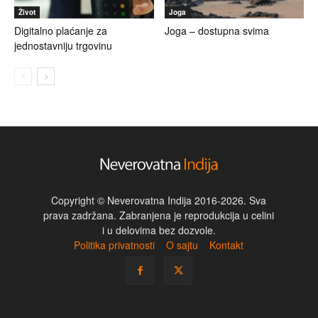
Život
Joga
Digitalno plaćanje za
Joga – dostupna svima
jednostavniju trgovinu
Copyright © Neverovatna Indija 2016-2026. Sva
prava zadržana. Zabranjena je reprodukcija u celini
i u delovima bez dozvole.
Politika privatnosti
O sajtu
Kontakt