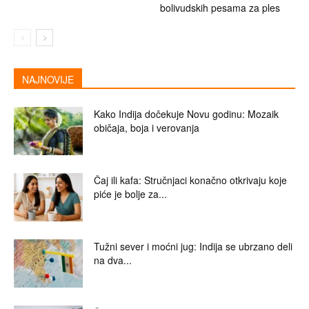
bolivudskih pesama za ples
NAJNOVIJE
Kako Indija dočekuje Novu godinu: Mozaik
običaja, boja i verovanja
Čaj ili kafa: Stručnjaci konačno otkrivaju koje
piće je bolje za...
Tužni sever i moćni jug: Indija se ubrzano deli
na dva...