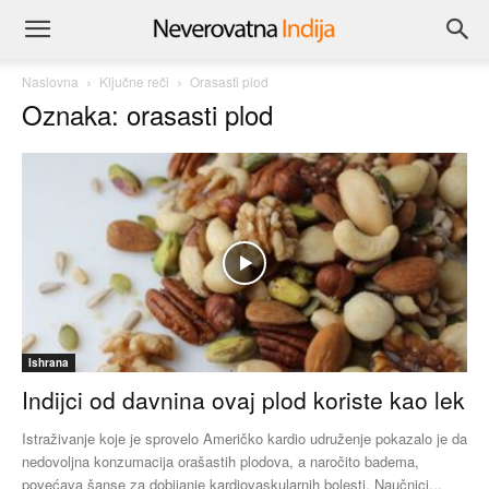
Naslovna
Ključne reči
Orasasti plod
Oznaka: orasasti plod
Ishrana
Indijci od davnina ovaj plod koriste kao lek
Istraživanje koje je sprovelo Američko kardio udruženje pokazalo je da
nedovoljna konzumacija orašastih plodova, a naročito badema,
povećava šanse za dobijanje kardiovaskularnih bolesti. Naučnici...