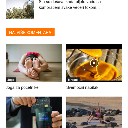
Šta se dešava kada pijete vodu sa
komoračem svake večeri tokom...
NAJVIŠE KOMENTARA
Joga
Ishrana
Joga za početnike
Svemoćni napitak