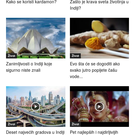
Kako se koristi kardamon?
Zašto je krava sveta životinja u
Indiji?
Život
Život
Zanimljivosti o Indiji koje
Evo šta će se dogoditi ako
sigurno niste znali
svako jutro popijete čašu
vode...
Život
Život
Deset najvećih gradova u Indiji
Pet najlepših i najdirljivijih