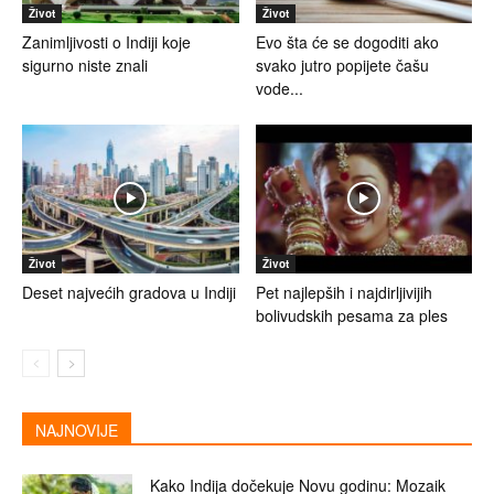
Život
Život
Zanimljivosti o Indiji koje
Evo šta će se dogoditi ako
sigurno niste znali
svako jutro popijete čašu
vode...
Život
Život
Deset najvećih gradova u Indiji
Pet najlepših i najdirljivijih
bolivudskih pesama za ples
NAJNOVIJE
Kako Indija dočekuje Novu godinu: Mozaik