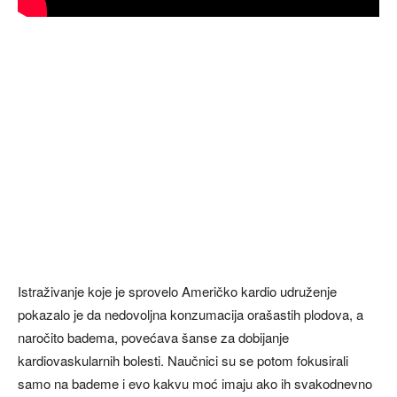
Istraživanje koje je sprovelo Američko kardio udruženje
pokazalo je da nedovoljna konzumacija orašastih plodova, a
naročito badema, povećava šanse za dobijanje
kardiovaskularnih bolesti. Naučnici su se potom fokusirali
samo na bademe i evo kakvu moć imaju ako ih svakodnevno