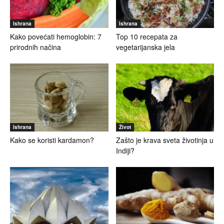
Ishrana
Ishrana
Kako povećati hemoglobin: 7
Top 10 recepata za
prirodnih načina
vegetarijanska jela
Ishrana
Život
Kako se koristi kardamon?
Zašto je krava sveta životinja u
Indiji?