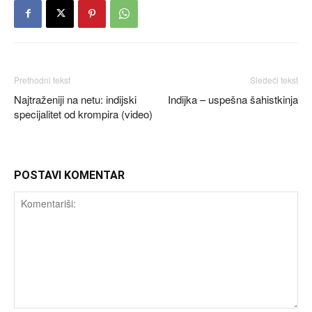
Prethodni tekst
Sledeći tekst
Najtraženiji na netu: indijski
Indijka – uspešna šahistkinja
specijalitet od krompira (video)
POSTAVI KOMENTAR