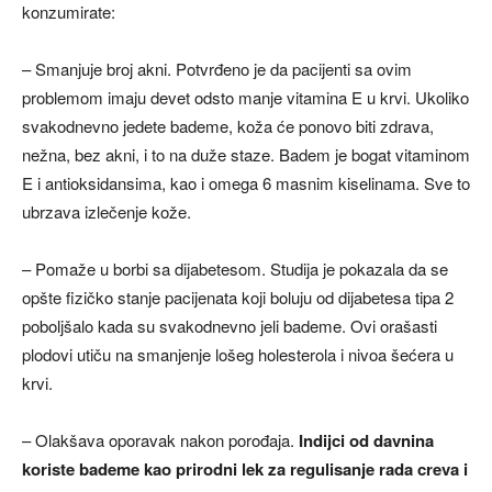
konzumirate:
– Smanjuje broj akni. Potvrđeno je da pacijenti sa ovim
problemom imaju devet odsto manje vitamina E u krvi. Ukoliko
svakodnevno jedete bademe, koža će ponovo biti zdrava,
nežna, bez akni, i to na duže staze. Badem je bogat vitaminom
E i antioksidansima, kao i omega 6 masnim kiselinama. Sve to
ubrzava izlečenje kože.
– Pomaže u borbi sa dijabetesom. Studija je pokazala da se
opšte fizičko stanje pacijenata koji boluju od dijabetesa tipa 2
poboljšalo kada su svakodnevno jeli bademe. Ovi orašasti
plodovi utiču na smanjenje lošeg holesterola i nivoa šećera u
krvi.
– Olakšava oporavak nakon porođaja.
Indijci od davnina
koriste bademe kao prirodni lek za regulisanje rada creva i