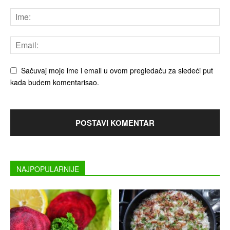
Sačuvaj moje ime i email u ovom pregledaču za sledeći put
kada budem komentarisao.
NAJPOPULARNIJE