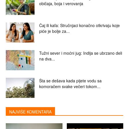
običaja, boja i verovanja
Čaj ili kafa: Stručnjaci konačno otkrivaju koje
piće je bolje za...
Tužni sever i moćni jug: Indija se ubrzano deli
na dva...
Šta se dešava kada pijete vodu sa
komoračem svake večeri tokom...
NAJVIŠE KOMENTARA