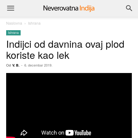
Naslovna
Ishrana
Ishrana
Indijci od davnina ovaj plod
koriste kao lek
Od
-
6. decembar 2019.
V. B.