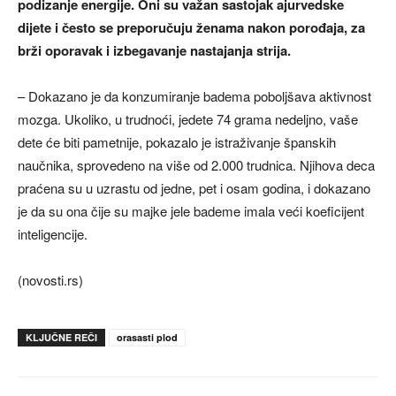
podizanje energije. Oni su važan sastojak ajurvedske
dijete i često se preporučuju ženama nakon porođaja, za
brži oporavak i izbegavanje nastajanja strija.
– Dokazano je da konzumiranje badema poboljšava aktivnost
mozga. Ukoliko, u trudnoći, jedete 74 grama nedeljno, vaše
dete će biti pametnije, pokazalo je istraživanje španskih
naučnika, sprovedeno na više od 2.000 trudnica. Njihova deca
praćena su u uzrastu od jedne, pet i osam godina, i dokazano
je da su ona čije su majke jele bademe imala veći koeficijent
inteligencije.
(novosti.rs)
KLJUČNE REČI
orasasti plod