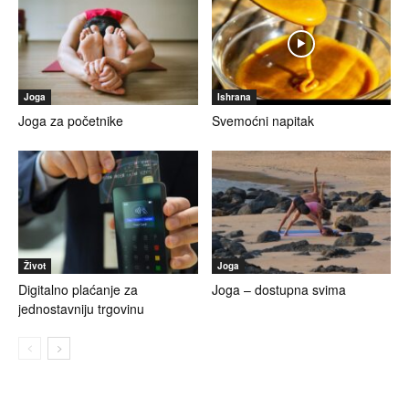
Joga
Ishrana
Joga za početnike
Svemoćni napitak
Život
Joga
Digitalno plaćanje za
Joga – dostupna svima
jednostavniju trgovinu