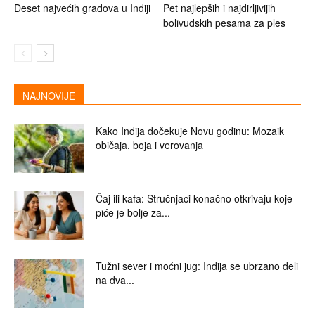
Deset najvećih gradova u Indiji
Pet najlepših i najdirljivijih
bolivudskih pesama za ples
NAJNOVIJE
Kako Indija dočekuje Novu godinu: Mozaik
običaja, boja i verovanja
Čaj ili kafa: Stručnjaci konačno otkrivaju koje
piće je bolje za...
Tužni sever i moćni jug: Indija se ubrzano deli
na dva...