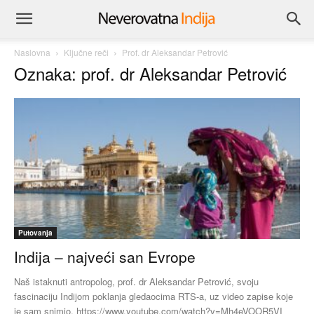
Naslovna
Ključne reči
Prof. dr Aleksandar Petrović
Oznaka: prof. dr Aleksandar Petrović
Putovanja
Indija – najveći san Evrope
Naš istaknuti antropolog, prof. dr Aleksandar Petrović, svoju
fascinaciju Indijom poklanja gledaocima RTS-a, uz video zapise koje
je sam snimio. https://www.youtube.com/watch?v=Mh4eVOOR5VI