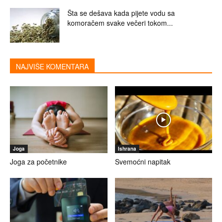
Šta se dešava kada pijete vodu sa
komoračem svake večeri tokom...
NAJVIŠE KOMENTARA
Joga
Ishrana
Joga za početnike
Svemoćni napitak