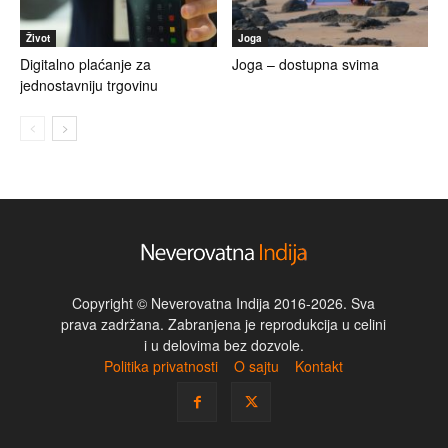
Život
Joga
Digitalno plaćanje za
Joga – dostupna svima
jednostavniju trgovinu
Copyright © Neverovatna Indija 2016-2026. Sva
prava zadržana. Zabranjena je reprodukcija u celini
i u delovima bez dozvole.
Politika privatnosti
O sajtu
Kontakt