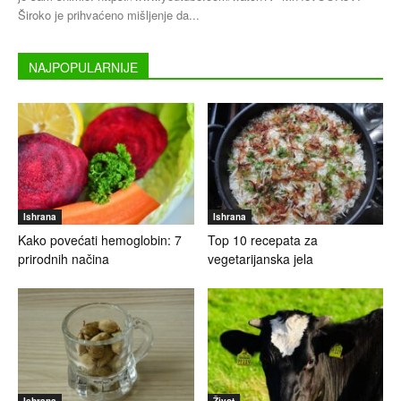
Široko je prihvaćeno mišljenje da...
NAJPOPULARNIJE
Ishrana
Ishrana
Kako povećati hemoglobin: 7
Top 10 recepata za
prirodnih načina
vegetarijanska jela
Ishrana
Život