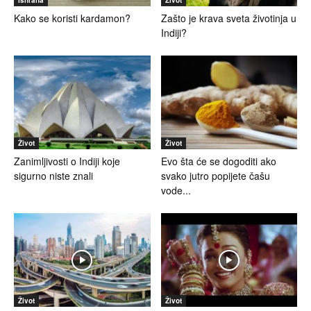
Kako se koristi kardamon?
Zašto je krava sveta životinja u
Indiji?
Život
Život
Zanimljivosti o Indiji koje
Evo šta će se dogoditi ako
sigurno niste znali
svako jutro popijete čašu
vode...
Život
Život