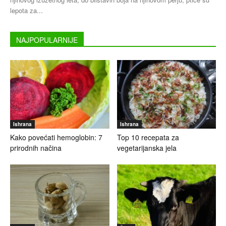
lepota za...
NAJPOPULARNIJE
Ishrana
Ishrana
Kako povećati hemoglobin: 7
Top 10 recepata za
prirodnih načina
vegetarijanska jela