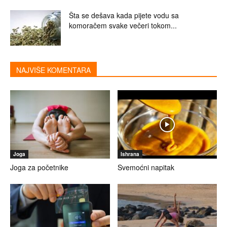
Šta se dešava kada pijete vodu sa
komoračem svake večeri tokom...
NAJVIŠE KOMENTARA
Joga
Ishrana
Joga za početnike
Svemoćni napitak