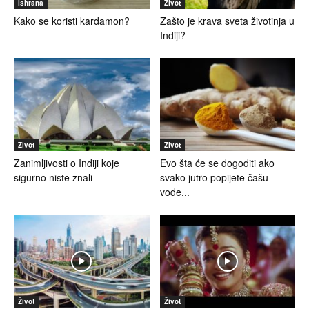
Ishrana
Život
Kako se koristi kardamon?
Zašto je krava sveta životinja u
Indiji?
Život
Život
Zanimljivosti o Indiji koje
Evo šta će se dogoditi ako
sigurno niste znali
svako jutro popijete čašu
vode...
Život
Život