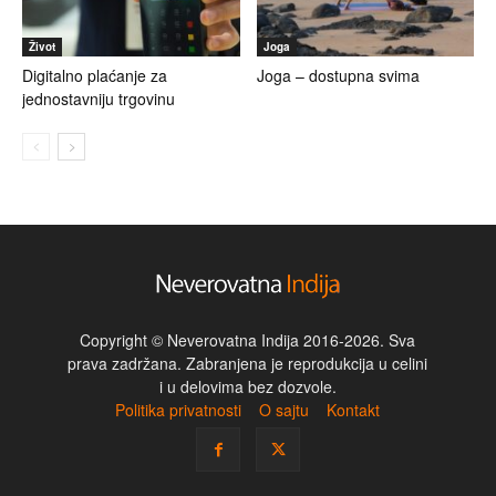
Život
Joga
Digitalno plaćanje za
Joga – dostupna svima
jednostavniju trgovinu
Copyright © Neverovatna Indija 2016-2026. Sva
prava zadržana. Zabranjena je reprodukcija u celini
i u delovima bez dozvole.
Politika privatnosti
O sajtu
Kontakt