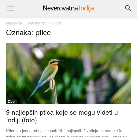
Naslovna
Ključne reči
Ptice
Oznaka: ptice
Život
9 najlepših ptica koje se mogu videti u
Indiji (foto)
Ptice su jedna od najelegantnijih i najlepših životinja na svetu. Od
njihovog izuzetnog leta, do blistavih boja na njihovom perju, ptice su