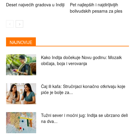
Deset najvećih gradova u Indiji
Pet najlepših i najdirljivijih
bolivudskih pesama za ples
NAJNOVIJE
Kako Indija dočekuje Novu godinu: Mozaik
običaja, boja i verovanja
Čaj ili kafa: Stručnjaci konačno otkrivaju koje
piće je bolje za...
Tužni sever i moćni jug: Indija se ubrzano deli
na dva...