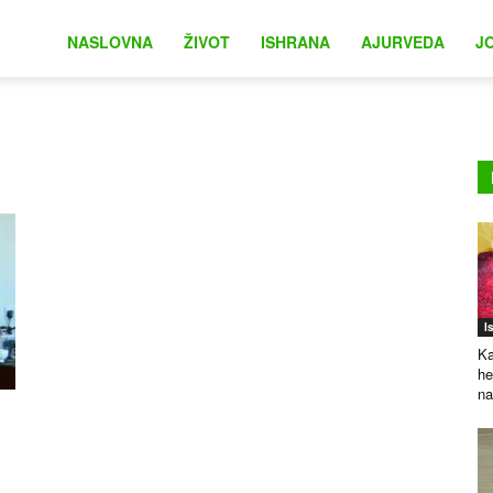
na
NASLOVNA
ŽIVOT
ISHRANA
AJURVEDA
J
I
Ka
he
na