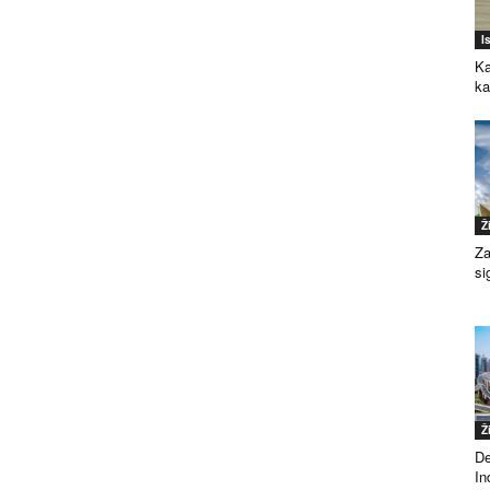
I
Ka
k
Ž
Za
si
Ž
De
Ind