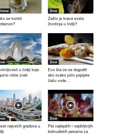
shrana
Život
ko se koristi
Zašto je krava sveta
ardamon?
životinja u Indiji?
ivot
Život
nimljivosti o Indiji koje
Evo šta će se dogoditi
gurno niste znali
ako svako jutro popijete
čašu vode...
ivot
Život
set najvećih gradova u
Pet najlepših i najdirljivijih
iji
bolivudskih pesama za