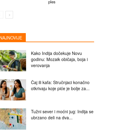
ples
NAJNOVIJE
Kako Indija dočekuje Novu
godinu: Mozaik običaja, boja i
verovanja
Čaj ili kafa: Stručnjaci konačno
otkrivaju koje piće je bolje za...
Tužni sever i moćni jug: Indija se
ubrzano deli na dva...