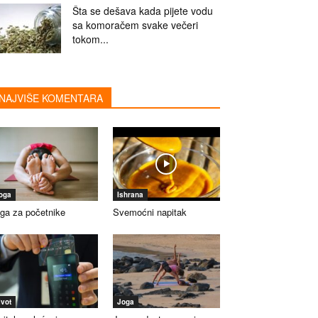
Šta se dešava kada pijete vodu
sa komoračem svake večeri
tokom...
NAJVIŠE KOMENTARA
oga
Ishrana
ga za početnike
Svemoćni napitak
ivot
Joga