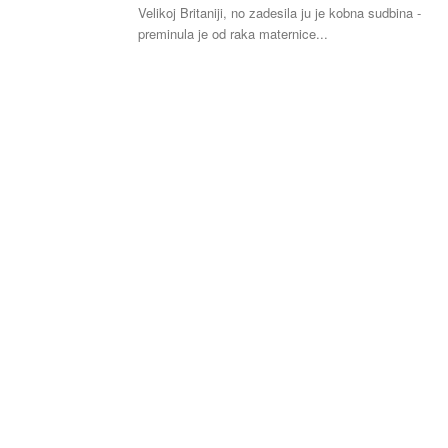
Velikoj Britaniji, no zadesila ju je kobna sudbina -
preminula je od raka maternice...