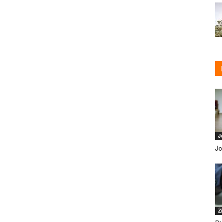
J
Jo
Ž