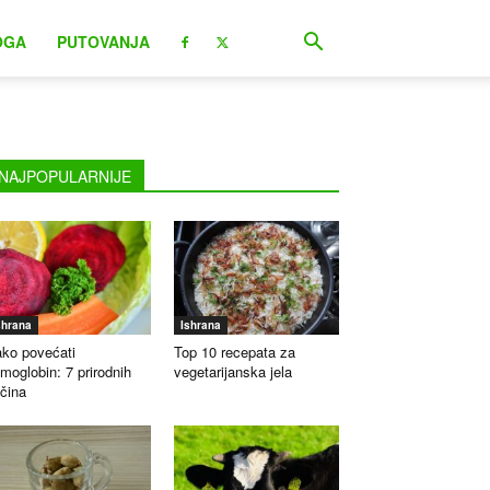
OGA
PUTOVANJA
NAJPOPULARNIJE
shrana
Ishrana
ko povećati
Top 10 recepata za
moglobin: 7 prirodnih
vegetarijanska jela
čina