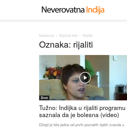
Neverovat
Indija
Naslovna
Ključne reči
Rijaliti
Oznaka: rijaliti
Život
Tužno: Indijka u rijaliti programu
saznala da je bolesna (video)
Džejd je bila jedna od prvih poznatih rijaliti zvezda u