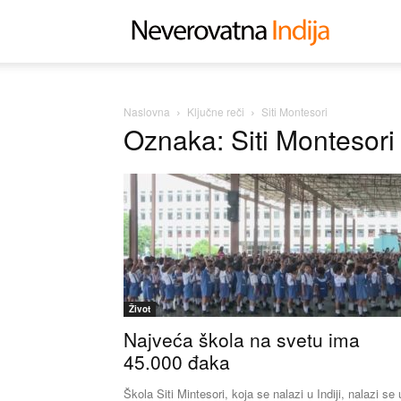
Neverovat
Indija
Naslovna
Ključne reči
Siti Montesori
Oznaka: Siti Montesori
Život
Najveća škola na svetu ima
45.000 đaka
Škola Siti Mintesori, koja se nalazi u Indiji, nalazi se 