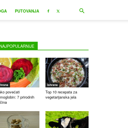
OGA
PUTOVANJA
NAJPOPULARNIJE
shrana
Ishrana
ko povećati
Top 10 recepata za
moglobin: 7 prirodnih
vegetarijanska jela
čina