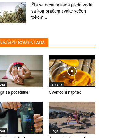
Šta se dešava kada pijete vodu
sa komoračem svake večeri
tokom...
NAJVIŠE KOMENTARA
oga
Ishrana
ga za početnike
Svemoćni napitak
ivot
Joga