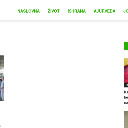
na
NASLOVNA
ŽIVOT
ISHRANA
AJURVEDA
J
I
Ka
he
na
u