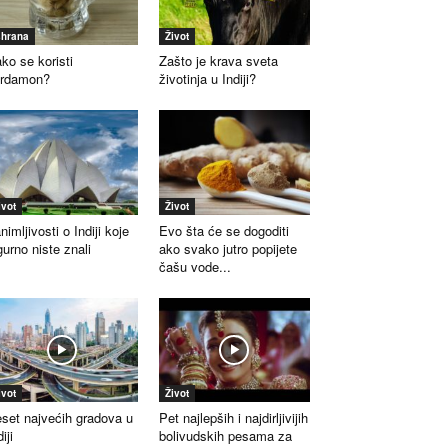
shrana
Život
ko se koristi
Zašto je krava sveta
ardamon?
životinja u Indiji?
ivot
Život
nimljivosti o Indiji koje
Evo šta će se dogoditi
gurno niste znali
ako svako jutro popijete
čašu vode...
ivot
Život
set najvećih gradova u
Pet najlepših i najdirljivijih
iji
bolivudskih pesama za