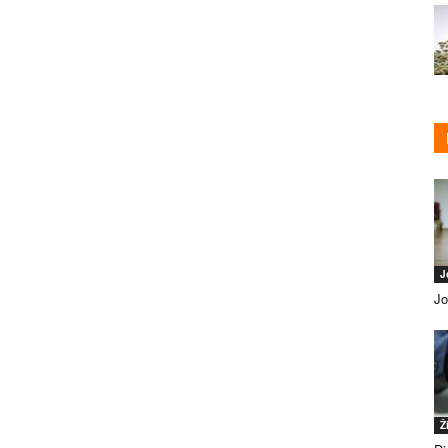
J
Jo
Ž