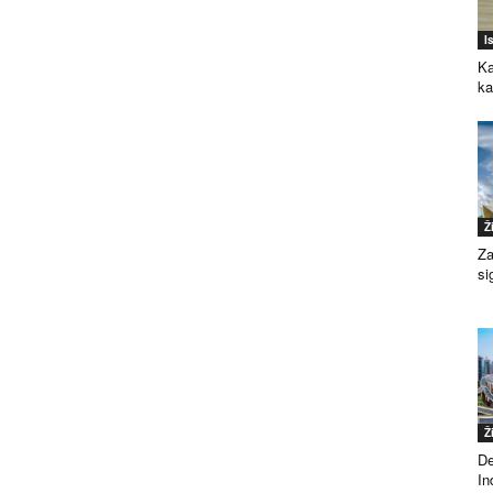
I
Ka
k
Ž
Za
si
Ž
De
Ind