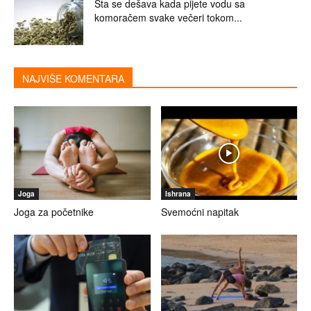
Šta se dešava kada pijete vodu sa
komoračem svake večeri tokom...
NAJVIŠE KOMENTARA
Joga
Ishrana
Joga za početnike
Svemoćni napitak