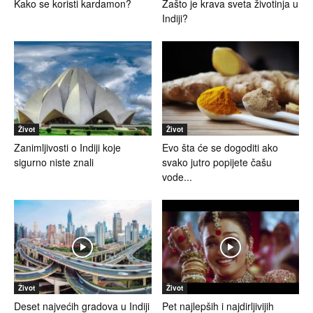
Kako se koristi kardamon?
Zašto je krava sveta životinja u
Indiji?
Život
Život
Zanimljivosti o Indiji koje
Evo šta će se dogoditi ako
sigurno niste znali
svako jutro popijete čašu
vode...
Život
Život
Deset najvećih gradova u Indiji
Pet najlepših i najdirljivijih