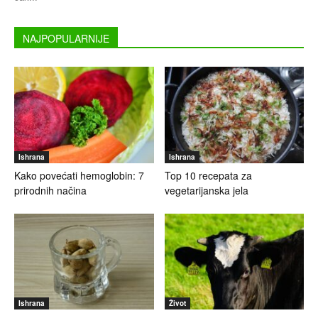
NAJPOPULARNIJE
Ishrana
Ishrana
Kako povećati hemoglobin: 7
Top 10 recepata za
prirodnih načina
vegetarijanska jela
Ishrana
Život