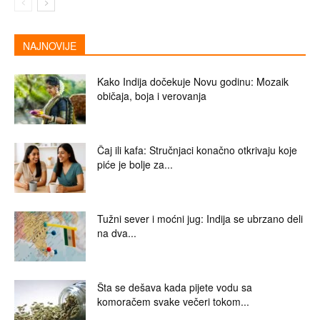
NAJNOVIJE
Kako Indija dočekuje Novu godinu: Mozaik
običaja, boja i verovanja
Čaj ili kafa: Stručnjaci konačno otkrivaju koje
piće je bolje za...
Tužni sever i moćni jug: Indija se ubrzano deli
na dva...
Šta se dešava kada pijete vodu sa
komoračem svake večeri tokom...