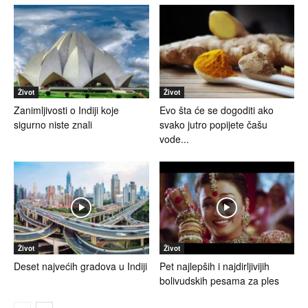
Život
Život
Zanimljivosti o Indiji koje
Evo šta će se dogoditi ako
sigurno niste znali
svako jutro popijete čašu
vode...
Život
Život
Deset najvećih gradova u Indiji
Pet najlepših i najdirljivijih
bolivudskih pesama za ples