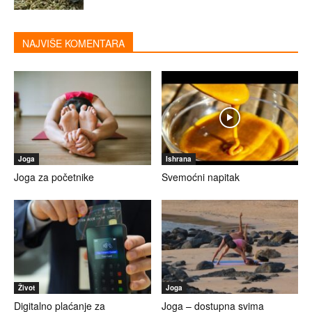
NAJVIŠE KOMENTARA
Joga
Ishrana
Joga za početnike
Svemoćni napitak
Život
Joga
Digitalno plaćanje za
Joga – dostupna svima