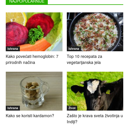
NAJPOPULARNIJE
Ishrana
Ishrana
Kako povećati hemoglobin: 7
Top 10 recepata za
prirodnih načina
vegetarijanska jela
Ishrana
Život
Kako se koristi kardamon?
Zašto je krava sveta životinja u
Indiji?