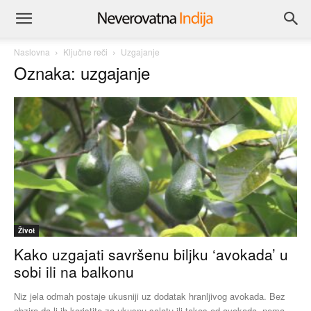
Naslovna
Ključne reči
Uzgajanje
Oznaka: uzgajanje
Život
Kako uzgajati savršenu biljku ‘avokada’ u
sobi ili na balkonu
Niz jela odmah postaje ukusniji uz dodatak hranljivog avokada. Bez
obzira da li ih koristite za ukusnu salatu ili takos od avokada, nema