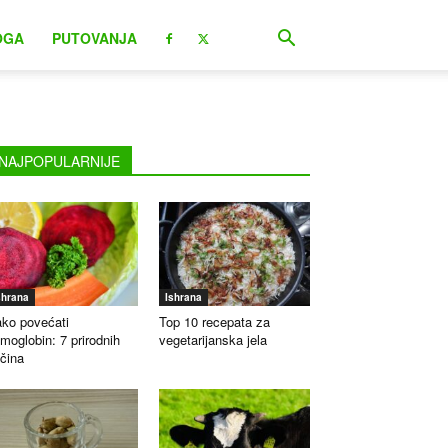
OGA
PUTOVANJA
NAJPOPULARNIJE
shrana
Ishrana
ko povećati
Top 10 recepata za
moglobin: 7 prirodnih
vegetarijanska jela
čina