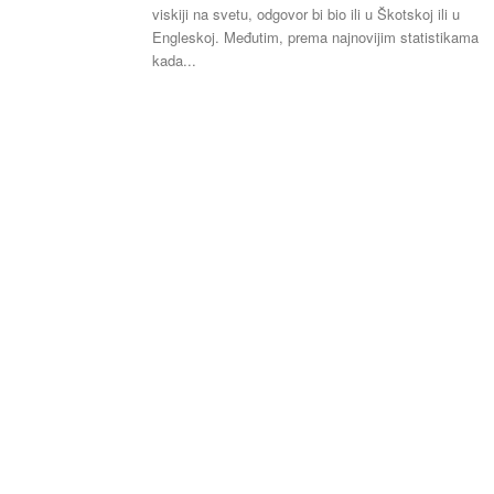
viskiji na svetu, odgovor bi bio ili u Škotskoj ili u
Engleskoj. Međutim, prema najnovijim statistikama
kada...