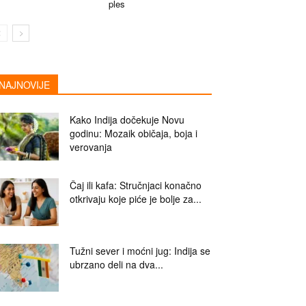
ples
NAJNOVIJE
Kako Indija dočekuje Novu
godinu: Mozaik običaja, boja i
verovanja
Čaj ili kafa: Stručnjaci konačno
otkrivaju koje piće je bolje za...
Tužni sever i moćni jug: Indija se
ubrzano deli na dva...