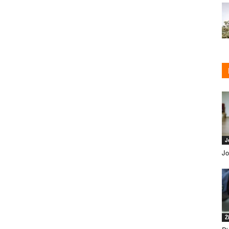
J
Jo
Ž