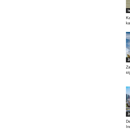
I
Ka
k
Ž
Za
si
Ž
De
Ind