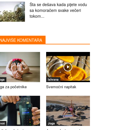
Šta se dešava kada pijete vodu
sa komoračem svake večeri
tokom...
NAJVIŠE KOMENTARA
oga
Ishrana
ga za početnike
Svemoćni napitak
ivot
Joga