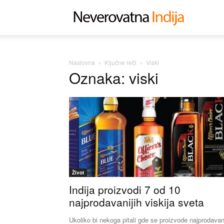
Neverovat
Indija
Naslovna
Ključne reči
Viski
Oznaka: viski
Život
Indija proizvodi 7 od 10
najprodavanijih viskija sveta
Ukoliko bi nekoga pitali gde se proizvode najprodavani