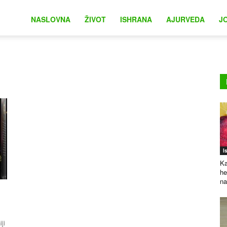
na
NASLOVNA
ŽIVOT
ISHRANA
AJURVEDA
J
I
Ka
he
na
ji