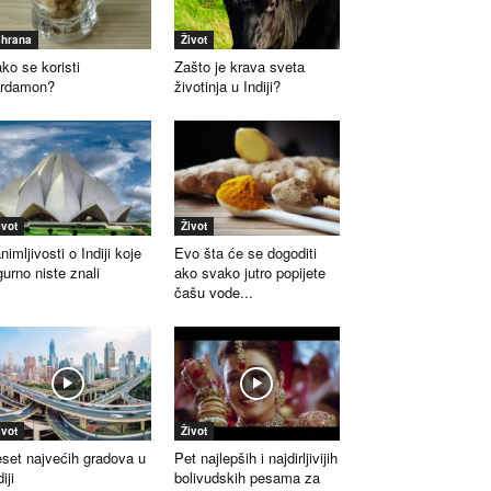
shrana
Život
ko se koristi
Zašto je krava sveta
ardamon?
životinja u Indiji?
ivot
Život
nimljivosti o Indiji koje
Evo šta će se dogoditi
gurno niste znali
ako svako jutro popijete
čašu vode...
ivot
Život
set najvećih gradova u
Pet najlepših i najdirljivijih
iji
bolivudskih pesama za