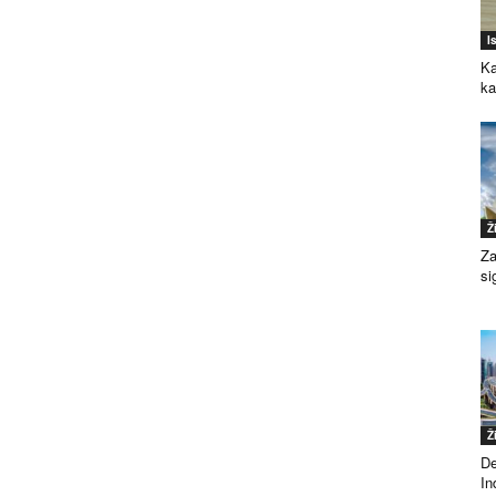
I
Ka
k
Ž
Za
si
Ž
De
Ind