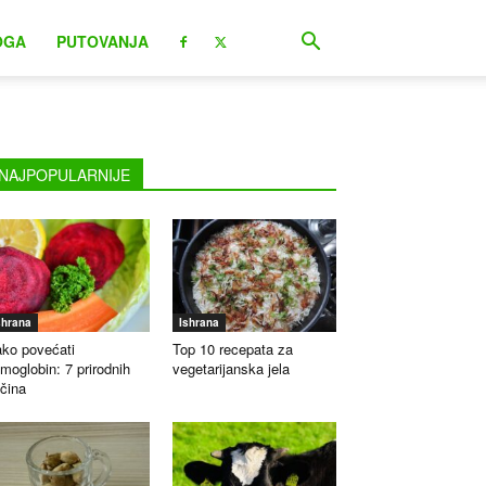
OGA
PUTOVANJA
NAJPOPULARNIJE
shrana
Ishrana
ko povećati
Top 10 recepata za
moglobin: 7 prirodnih
vegetarijanska jela
čina