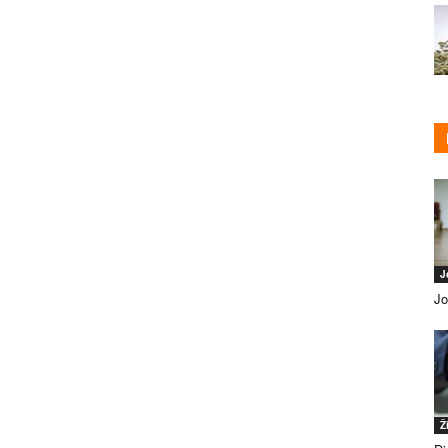
J
Jo
Ž