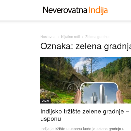
Neverovat
Indija
Naslovna
Ključne reči
Zelena gradnja
Oznaka: zelena gradnj
Život
Indijsko tržište zelene gradnje –
usponu
Indija je tržište u usponu kada je zelena gradnja u