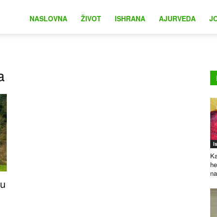
na
NASLOVNA
ŽIVOT
ISHRANA
AJURVEDA
J
a
I
Ka
he
na
 u