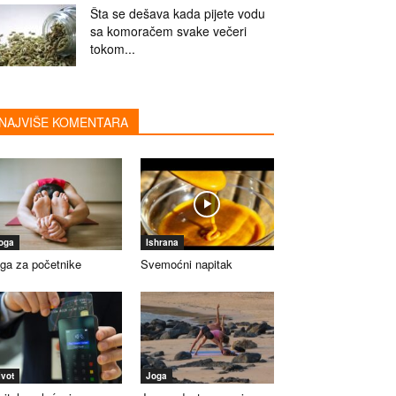
Šta se dešava kada pijete vodu
sa komoračem svake večeri
tokom...
NAJVIŠE KOMENTARA
oga
Ishrana
ga za početnike
Svemoćni napitak
ivot
Joga