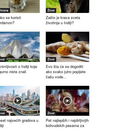
shrana
Život
ko se koristi
Zašto je krava sveta
ardamon?
životinja u Indiji?
ivot
Život
nimljivosti o Indiji koje
Evo šta će se dogoditi
gurno niste znali
ako svako jutro popijete
čašu vode...
ivot
Život
set najvećih gradova u
Pet najlepših i najdirljivijih
iji
bolivudskih pesama za