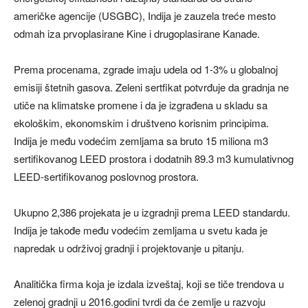
američke agencije (USGBC), Indija je zauzela treće mesto
odmah iza prvoplasirane Kine i drugoplasirane Kanade.
Prema procenama, zgrade imaju udela od 1-3% u globalnoj
emisiji štetnih gasova. Zeleni sertfikat potvrđuje da gradnja ne
utiče na klimatske promene i da je izgrađena u skladu sa
ekološkim, ekonomskim i društveno korisnim principima.
Indija je među vodećim zemljama sa bruto 15 miliona m3
sertifikovanog LEED prostora i dodatnih 89.3 m3 kumulativnog
LEED-sertifikovanog poslovnog prostora.
Ukupno 2,386 projekata je u izgradnji prema LEED standardu.
Indija je takođe među vodećim zemljama u svetu kada je
napredak u održivoj gradnji i projektovanje u pitanju.
Analitička firma koja je izdala izveštaj, koji se tiče trendova u
zelenoj gradnji u 2016.godini tvrdi da će zemlje u razvoju