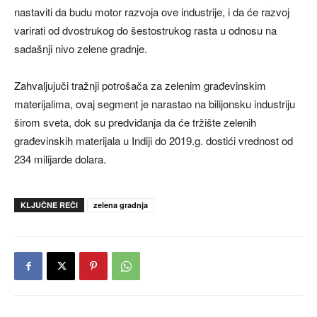
nastaviti da budu motor razvoja ove industrije, i da će razvoj
varirati od dvostrukog do šestostrukog rasta u odnosu na
sadašnji nivo zelene gradnje.
Zahvaljujuči tražnji potrošača za zelenim građevinskim
materijalima, ovaj segment je narastao na bilijonsku industriju
širom sveta, dok su predviđanja da će tržište zelenih
građevinskih materijala u Indiji do 2019.g. dostići vrednost od
234 milijarde dolara.
KLJUČNE REČI
zelena gradnja