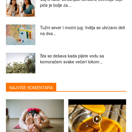
piće je bolje za...
Tužni sever i moćni jug: Indija se ubrzano deli
na dva...
Šta se dešava kada pijete vodu sa
komoračem svake večeri tokom...
NAJVIŠE KOMENTARA