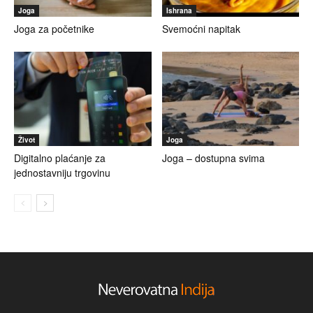
Joga
Ishrana
Joga za početnike
Svemoćni napitak
Život
Joga
Digitalno plaćanje za
Joga – dostupna svima
jednostavniju trgovinu