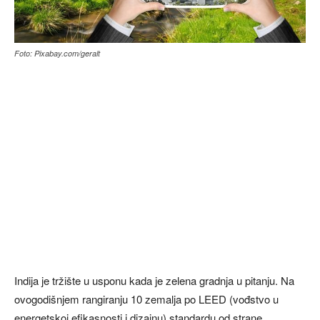
Foto: Pixabay.com/geralt
Indija je tržište u usponu kada je zelena gradnja u pitanju. Na
ovogodišnjem rangiranju 10 zemalja po LEED (vođstvo u
energetskoj efikasnosti i dizajnu) standardu od strane