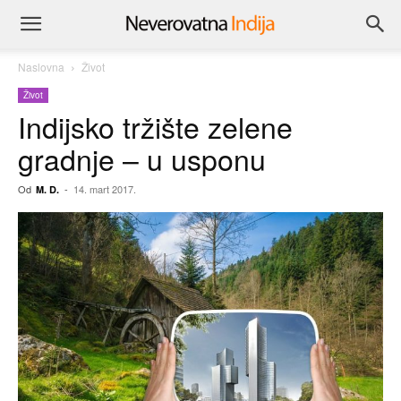
Naslovna
Život
Život
Indijsko tržište zelene
gradnje – u usponu
Od
-
14. mart 2017.
M. D.