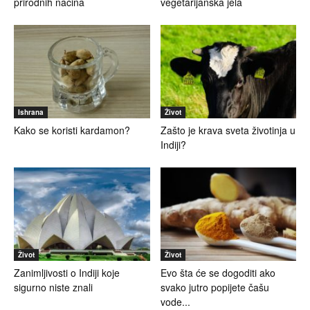
prirodnih načina
vegetarijanska jela
Ishrana
Život
Kako se koristi kardamon?
Zašto je krava sveta životinja u
Indiji?
Život
Život
Zanimljivosti o Indiji koje
Evo šta će se dogoditi ako
sigurno niste znali
svako jutro popijete čašu
vode...