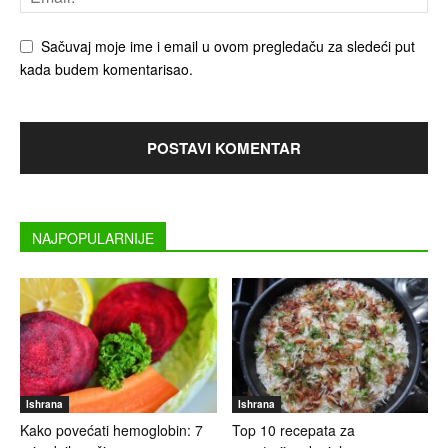
Sačuvaj moje ime i email u ovom pregledaču za sledeći put
kada budem komentarisao.
NAJPOPULARNIJE
Ishrana
Ishrana
Kako povećati hemoglobin: 7
Top 10 recepata za