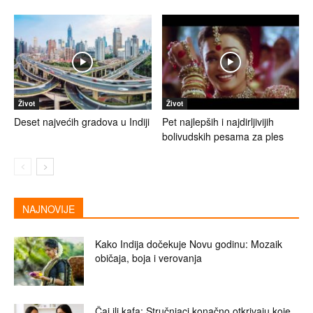
Život
Život
Deset najvećih gradova u Indiji
Pet najlepših i najdirljivijih
bolivudskih pesama za ples
NAJNOVIJE
Kako Indija dočekuje Novu godinu: Mozaik
običaja, boja i verovanja
Čaj ili kafa: Stručnjaci konačno otkrivaju koje