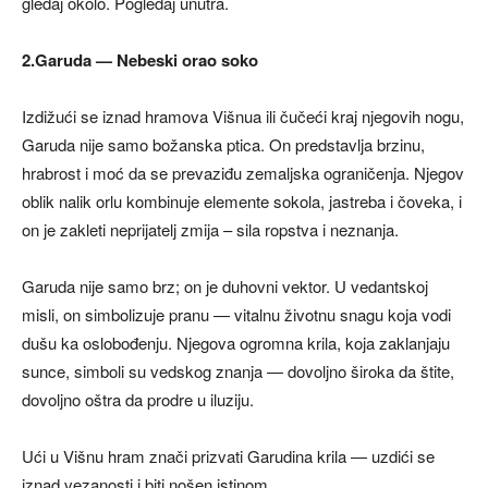
gledaj okolo. Pogledaj unutra.
2.Garuda — Nebeski orao soko
Izdižući se iznad hramova Višnua ili čučeći kraj njegovih nogu,
Garuda nije samo božanska ptica. On predstavlja brzinu,
hrabrost i moć da se prevaziđu zemaljska ograničenja. Njegov
oblik nalik orlu kombinuje elemente sokola, jastreba i čoveka, i
on je zakleti neprijatelj zmija – sila ropstva i neznanja.
Garuda nije samo brz; on je duhovni vektor. U vedantskoj
misli, on simbolizuje pranu — vitalnu životnu snagu koja vodi
dušu ka oslobođenju. Njegova ogromna krila, koja zaklanjaju
sunce, simboli su vedskog znanja — dovoljno široka da štite,
dovoljno oštra da prodre u iluziju.
Ući u Višnu hram znači prizvati Garudina krila — uzdići se
iznad vezanosti i biti nošen istinom.