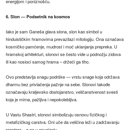
energijom i poniznošću.
6. Slon — Podsetnik na kosmos
Iako je sam Ganeša glava slona, slon kao simbol u
hinduističkim hramovima prevazilazi mitologiju. Ona označava
kosmičko pamćenje, mudrost i moć uklanjanja prepreka. U
hramskoj arhitekturi, slonovi se često vide u podnožju zidova
ili kao nosioci samog hrama – držeći ga tiho.
Ovo predstavlja snagu podrške — vrstu snage koja održava
dharmu bez privlačenja pažnje na sebe. Slonovi takođe
označavaju kraljevsko dostojanstvo, veličanstvenost svesti
koja je mirna, pažljiva i nepokolebljiva.
U Vastu Shastri, slonovi simbolizuju osnovu fizičkog i
metafizičkog carstva. Oni uče da veličina leži u zadržavanju
prostora – a ne u osvajanju.