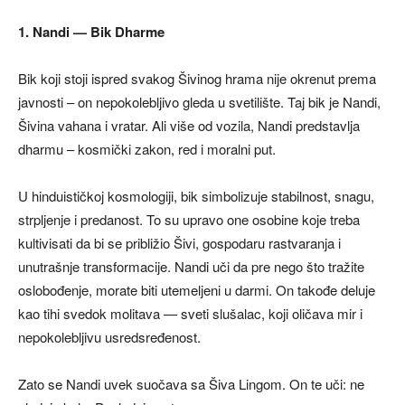
1. Nandi — Bik Dharme
Bik koji stoji ispred svakog Šivinog hrama nije okrenut prema
javnosti – on nepokolebljivo gleda u svetilište. Taj bik je Nandi,
Šivina vahana i vratar. Ali više od vozila, Nandi predstavlja
dharmu – kosmički zakon, red i moralni put.
U hinduističkoj kosmologiji, bik simbolizuje stabilnost, snagu,
strpljenje i predanost. To su upravo one osobine koje treba
kultivisati da bi se približio Šivi, gospodaru rastvaranja i
unutrašnje transformacije. Nandi uči da pre nego što tražite
oslobođenje, morate biti utemeljeni u darmi. On takođe deluje
kao tihi svedok molitava — sveti slušalac, koji oličava mir i
nepokolebljivu usredsređenost.
Zato se Nandi uvek suočava sa Šiva Lingom. On te uči: ne