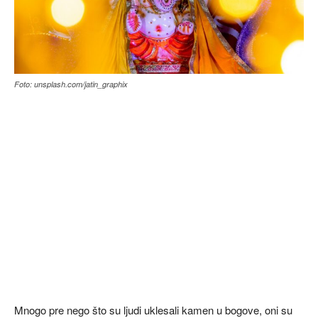
Foto: unsplash.com/jatin_graphix
Mnogo pre nego što su ljudi uklesali kamen u bogove, oni su