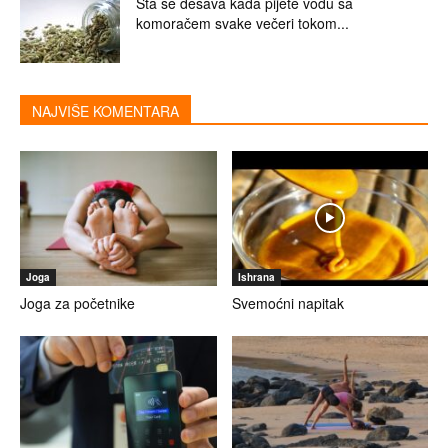
Šta se dešava kada pijete vodu sa
komoračem svake večeri tokom...
NAJVIŠE KOMENTARA
Joga
Ishrana
Joga za početnike
Svemoćni napitak