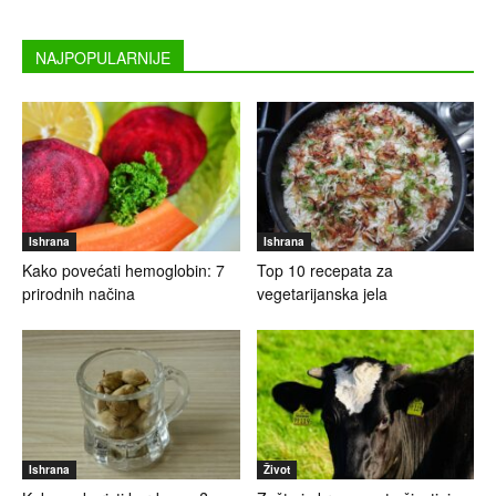
NAJPOPULARNIJE
Ishrana
Ishrana
Kako povećati hemoglobin: 7
Top 10 recepata za
prirodnih načina
vegetarijanska jela
Ishrana
Život