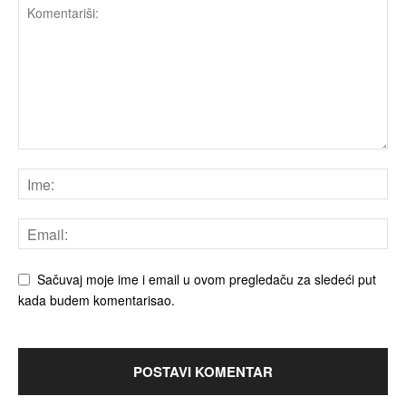
Sačuvaj moje ime i email u ovom pregledaču za sledeći put
kada budem komentarisao.