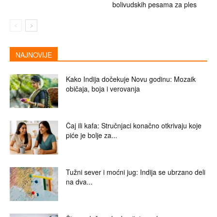
bolivudskih pesama za ples
NAJNOVIJE
Kako Indija dočekuje Novu godinu: Mozaik
običaja, boja i verovanja
Čaj ili kafa: Stručnjaci konačno otkrivaju koje
piće je bolje za...
Tužni sever i moćni jug: Indija se ubrzano deli
na dva...