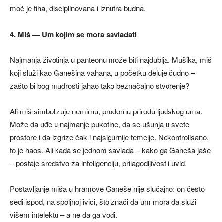
moć je tiha, disciplinovana i iznutra budna.
4. Miš — Um kojim se mora savladati
Najmanja životinja u panteonu može biti najdublja. Mušika, miš
koji služi kao Ganešina vahana, u početku deluje čudno –
zašto bi bog mudrosti jahao tako beznačajno stvorenje?
Ali miš simbolizuje nemirnu, prodornu prirodu ljudskog uma.
Može da uđe u najmanje pukotine, da se ušunja u svete
prostore i da izgrize čak i najsigurnije temelje. Nekontrolisano,
to je haos. Ali kada se jednom savlada – kako ga Ganeša jaše
– postaje sredstvo za inteligenciju, prilagodljivost i uvid.
Postavljanje miša u hramove Ganeše nije slučajno: on često
sedi ispod, na spoljnoj ivici, što znači da um mora da služi
višem intelektu – a ne da ga vodi.