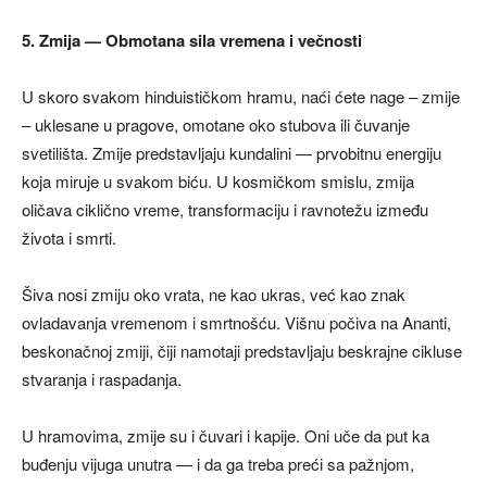
5. Zmija — Obmotana sila vremena i večnosti
U skoro svakom hinduističkom hramu, naći ćete nage – zmije
– uklesane u pragove, omotane oko stubova ili čuvanje
svetilišta. Zmije predstavljaju kundalini — prvobitnu energiju
koja miruje u svakom biću. U kosmičkom smislu, zmija
oličava ciklično vreme, transformaciju i ravnotežu između
života i smrti.
Šiva nosi zmiju oko vrata, ne kao ukras, već kao znak
ovladavanja vremenom i smrtnošću. Višnu počiva na Ananti,
beskonačnoj zmiji, čiji namotaji predstavljaju beskrajne cikluse
stvaranja i raspadanja.
U hramovima, zmije su i čuvari i kapije. Oni uče da put ka
buđenju vijuga unutra — i da ga treba preći sa pažnjom,