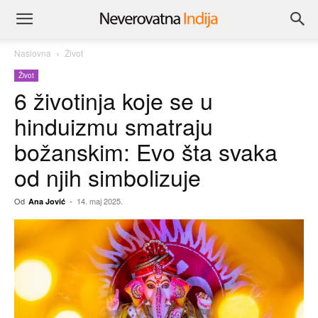
Naslovna
Život
Život
6 životinja koje se u
hinduizmu smatraju
božanskim: Evo šta svaka
od njih simbolizuje
Od
-
14. maj 2025.
Ana Jović