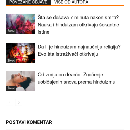
POVEZANE OBJAVE
VIŠE OD AUTORA
Šta se dešava 7 minuta nakon smrti?
Nauka i hinduizam otkrivaju šokantne
istine
Život
Da li je hinduizam najnaučnija religija?
Evo šta istraživači otkrivaju
Život
Od zmija do drveća: Značenje
uobičajenih snova prema hinduizmu
Život
POSTAVI KOMENTAR