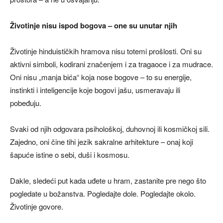
Životinje nisu ispod bogova – one su unutar njih
Životinje hinduističkih hramova nisu totemi prošlosti. Oni su
aktivni simboli, kodirani značenjem i za tragaoce i za mudrace.
Oni nisu „manja bića“ koja nose bogove – to su energije,
instinkti i inteligencije koje bogovi jašu, usmeravaju ili
pobeđuju.
Svaki od njih odgovara psihološkoj, duhovnoj ili kosmičkoj sili.
Zajedno, oni čine tihi jezik sakralne arhitekture – onaj koji
šapuće istine o sebi, duši i kosmosu.
Dakle, sledeći put kada uđete u hram, zastanite pre nego što
pogledate u božanstva. Pogledajte dole. Pogledajte okolo.
Životinje govore.