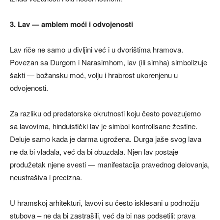
3. Lav — amblem moći i odvojenosti
Lav riče ne samo u divljini već i u dvorištima hramova.
Povezan sa Durgom i Narasimhom, lav (ili simha) simbolizuje
šakti — božansku moć, volju i hrabrost ukorenjenu u
odvojenosti.
Za razliku od predatorske okrutnosti koju često povezujemo
sa lavovima, hinduistički lav je simbol kontrolisane žestine.
Deluje samo kada je darma ugrožena. Durga jaše svog lava
ne da bi vladala, već da bi obuzdala. Njen lav postaje
produžetak njene svesti — manifestacija pravednog delovanja,
neustrašiva i precizna.
U hramskoj arhitekturi, lavovi su često isklesani u podnožju
stubova – ne da bi zastrašili, već da bi nas podsetili: prava