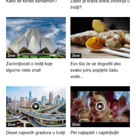
Kako se koristi kardamon?
Zašto je krava sveta životinja u
Indiji?
Život
Život
Zanimljivosti o Indiji koje
Evo šta će se dogoditi ako
sigurno niste znali
svako jutro popijete čašu
vode...
Život
Život
Deset najvećih gradova u Indiji
Pet najlepših i najdirljivijih