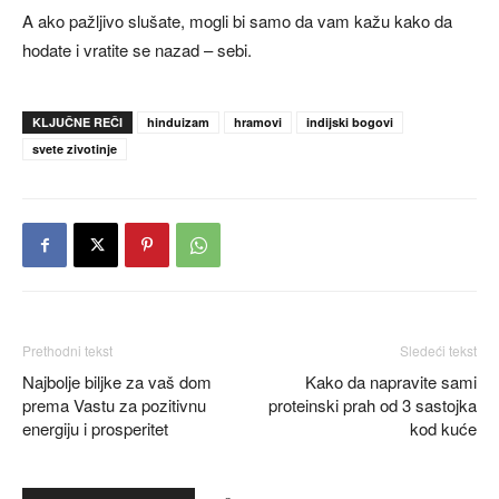
A ako pažljivo slušate, mogli bi samo da vam kažu kako da
hodate i vratite se nazad – sebi.
KLJUČNE REČI
hinduizam
hramovi
indijski bogovi
svete zivotinje
Prethodni tekst
Sledeći tekst
Najbolje biljke za vaš dom
Kako da napravite sami
prema Vastu za pozitivnu
proteinski prah od 3 sastojka
energiju i prosperitet
kod kuće