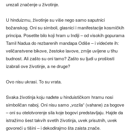
urezali značenje u životinje.
U hinduizmu, životinje su više nego samo saputnici
božanskog. Oni su simboli, glasnici i manifestacije kosmičkih
principa. Posetite bilo koji hram u Indiji – od visokih gopurama
Tamil Nadua do rezbarenih mandapa Odiše – i videćete ih:
veličanstvene bikove, žestoke lavove, zmije uvijene u tihu
budnost. Ali zašto su oni tamo? Zašto su ljudi u prošlosti
izabrali ove životinje, a ne druge?
Ovo nisu ukrasi. To su vrata.
Svaka životinja koju nađete u hinduističkom hramu nosi
simboličan naboj. Oni nisu samo „vozila“ (vahane) za bogove
– oni su otelotvorenje sila koje bogovi predstavljaju. Hajde da
istražimo šest takvih svetih životinja, uvek prisutnih, uvek
govoreći u tišini – i dekodirajmo šta zaista znače.