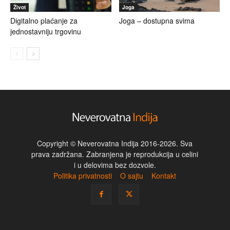
Život
Joga
Digitalno plaćanje za
Joga – dostupna svima
jednostavniju trgovinu
Copyright © Neverovatna Indija 2016-2026. Sva
prava zadržana. Zabranjena je reprodukcija u celini
i u delovima bez dozvole.
Politika privatnosti
O sajtu
Kontakt