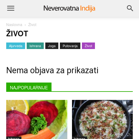
Naslovna
Život
ŽIVOT
Ajurveda
Ishrana
Joga
Putovanja
Život
Nema objava za prikazati
NAJPOPULARNIJE