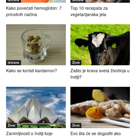
Ishrana
Ishrana
Kako povećati hemoglobin: 7
Top 10 recepata za
prirodnih načina
vegetarijanska jela
Ishrana
Život
Kako se koristi kardamon?
Zašto je krava sveta životinja u
Indiji?
Život
Život
Zanimljivosti o Indiji koje
Evo šta će se dogoditi ako