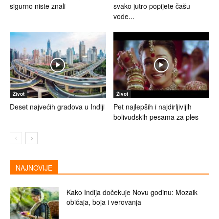
sigurno niste znali
svako jutro popijete čašu
vode...
Život
Život
Deset najvećih gradova u Indiji
Pet najlepših i najdirljivijih
bolivudskih pesama za ples
NAJNOVIJE
Kako Indija dočekuje Novu godinu: Mozaik
običaja, boja i verovanja