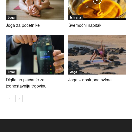
Joga
Ishrana
Joga za početnike
Svemoćni napitak
Život
Joga
Digitalno plaćanje za
Joga – dostupna svima
jednostavniju trgovinu