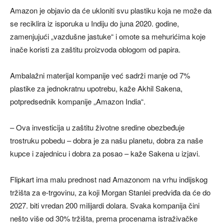
Amazon je objavio da će ukloniti svu plastiku koja ne može da
se reciklira iz isporuka u Indiju do juna 2020. godine,
zamenjujući „vazdušne jastuke“ i omote sa mehurićima koje
inače koristi za zaštitu proizvoda oblogom od papira.
Ambalažni materijal kompanije već sadrži manje od 7%
plastike za jednokratnu upotrebu, kaže Akhil Sakena,
potpredsednik kompanije „Amazon India“.
– Ova investicija u zaštitu životne sredine obezbeđuje
trostruku pobedu – dobra je za našu planetu, dobra za naše
kupce i zajednicu i dobra za posao – kaže Sakena u izjavi.
Flipkart ima malu prednost nad Amazonom na vrhu indijskog
tržišta za e-trgovinu, za koji Morgan Stanlei predviđa da će do
2027. biti vredan 200 milijardi dolara. Svaka kompanija čini
nešto više od 30% tržišta, prema procenama istraživačke