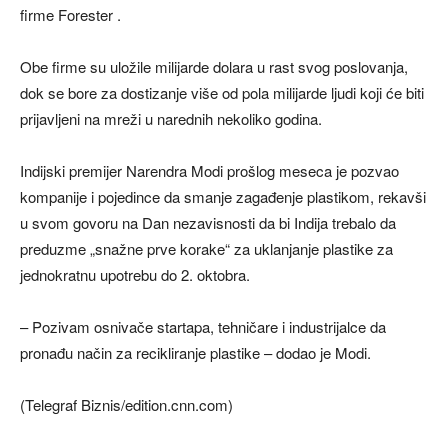
firme Forester .
Obe firme su uložile milijarde dolara u rast svog poslovanja,
dok se bore za dostizanje više od pola milijarde ljudi koji će biti
prijavljeni na mreži u narednih nekoliko godina.
Indijski premijer Narendra Modi prošlog meseca je pozvao
kompanije i pojedince da smanje zagađenje plastikom, rekavši
u svom govoru na Dan nezavisnosti da bi Indija trebalo da
preduzme „snažne prve korake“ za uklanjanje plastike za
jednokratnu upotrebu do 2. oktobra.
– Pozivam osnivače startapa, tehničare i industrijalce da
pronađu način za recikliranje plastike – dodao je Modi.
(Telegraf Biznis/edition.cnn.com)