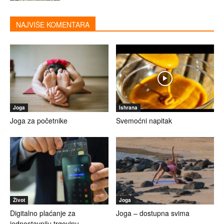
NAJVIŠE KOMENTARA
Joga
Ishrana
Joga za početnike
Svemoćni napitak
Život
Joga
Digitalno plaćanje za
Joga – dostupna svima
jednostavniju trgovinu