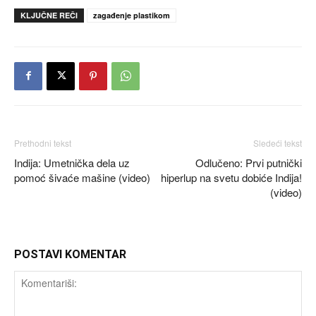
KLJUČNE REČI
zagađenje plastikom
Prethodni tekst
Sledeći tekst
Indija: Umetnička dela uz
Odlučeno: Prvi putnički
pomoć šivaće mašine (video)
hiperlup na svetu dobiće Indija!
(video)
POSTAVI KOMENTAR