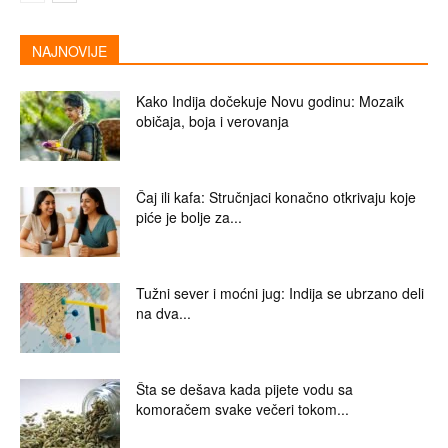
NAJNOVIJE
Kako Indija dočekuje Novu godinu: Mozaik
običaja, boja i verovanja
Čaj ili kafa: Stručnjaci konačno otkrivaju koje
piće je bolje za...
Tužni sever i moćni jug: Indija se ubrzano deli
na dva...
Šta se dešava kada pijete vodu sa
komoračem svake večeri tokom...