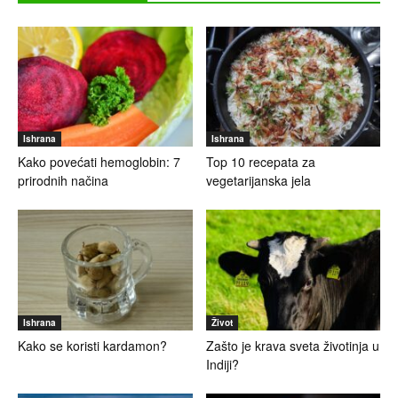
Ishrana
Ishrana
Kako povećati hemoglobin: 7
Top 10 recepata za
prirodnih načina
vegetarijanska jela
Ishrana
Život
Kako se koristi kardamon?
Zašto je krava sveta životinja u
Indiji?