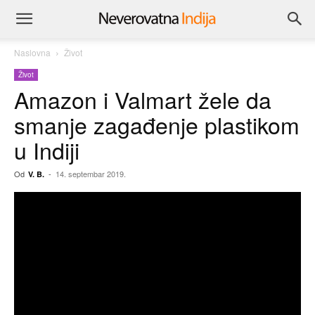
Naslovna
Život
Život
Amazon i Valmart žele da
smanje zagađenje plastikom
u Indiji
Od
-
14. septembar 2019.
V. B.