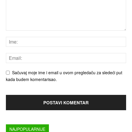
Sačuvaj moje ime i email u ovom pregledaču za sledeći put
kada budem komentarisao.
NAJPOPULARNIJE