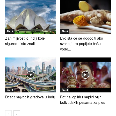
Život
Život
Zanimljivosti o Indiji koje
Evo šta će se dogoditi ako
sigurno niste znali
svako jutro popijete čašu
vode...
Život
Život
Deset najvećih gradova u Indiji
Pet najlepših i najdirljivijih
bolivudskih pesama za ples