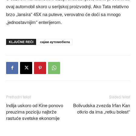
ovaj automobil skoro u serijskoj proizvodnji. Ako Tata relativno
brzo „lansira“ 45X na puteve, verovatno će doći sa mnogo
„jednostavnijim“ enterijerom.
KLJUČNE REČI
сајам аутомобила
Prethodni tekst
Sledeći tekst
Indija uskoro od Kine ponovo
Bolivudska zvezda Irfan Kan
preuzima poziciju najbrže
otkrio da ima „retku bolest“
rastuće svetske ekonomije