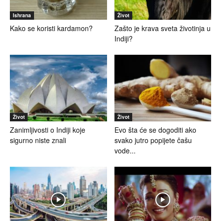
Ishrana
Život
Kako se koristi kardamon?
Zašto je krava sveta životinja u
Indiji?
Život
Život
Zanimljivosti o Indiji koje
Evo šta će se dogoditi ako
sigurno niste znali
svako jutro popijete čašu
vode...