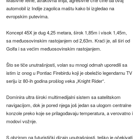
Masivne felne, atraktivna linija, agresivne crte čine da ovaj
automobil iz Indije zagolica maštu kako bi izgledao na
evropskim putevima.
Koncept 45X je dug 4,25 metara, širok 1,85m i visok 1,45m,
sa međuosovinskim rastojanjem od 2,63m. Kraći je, ali širi od
Golfa i sa većim međuosovinskim rastojanjem.
Što se tiče unutrašnjosti, volan su mnogi odmah uporedili sa
istim iz onog u Pontiac Firebirdu koji je obeležio legendarnu TV
seriju iz 80-ih godina prošlog veka „Knight Rider“.
Dominira ultra široki multimedijalni sistem sa satelitskom
navigacijom, dok je pored njega još jedan sa ulogom centralne
konzole preko koje se prilagođavaju temperatura, a verovatno i
modovi vožnje.
S obzirom na futuristički dizajn unutrašnjosti, teško je očekivati