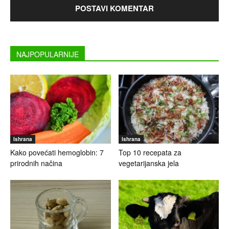
NAJPOPULARNIJE
Ishrana
Ishrana
Kako povećati hemoglobin: 7
Top 10 recepata za
prirodnih načina
vegetarijanska jela