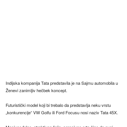
Indijska kompanija Tata predstavila je na Sajmu automobila u
Ženevi zanimljiv hečbek koncept.
Futuristički model koji bi trebalo da predstavlja neku vrstu
„konkurencije“ VW Golfu ili Ford Focusu nosi naziv Tata 45X.