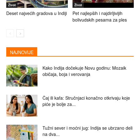
Život
Život
Deset najvećih gradova u Indiji
Pet najlepših i najdirljivijih
bolivudskih pesama za ples
NAJNOVIJE
Kako Indija dočekuje Novu godinu: Mozaik
običaja, boja i verovanja
Čaj ili kafa: Stručnjaci konačno otkrivaju koje
piće je bolje za...
Tužni sever i moćni jug: Indija se ubrzano deli
na dva...