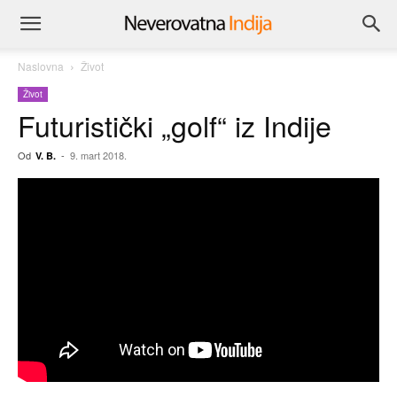
Naslovna
Život
Život
Futuristički „golf“ iz Indije
Od
-
9. mart 2018.
V. B.