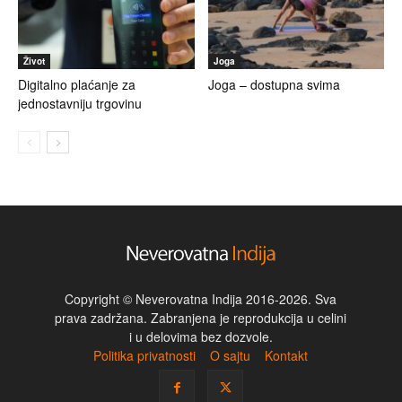
Život
Joga
Digitalno plaćanje za
Joga – dostupna svima
jednostavniju trgovinu
Copyright © Neverovatna Indija 2016-2026. Sva
prava zadržana. Zabranjena je reprodukcija u celini
i u delovima bez dozvole.
Politika privatnosti
O sajtu
Kontakt