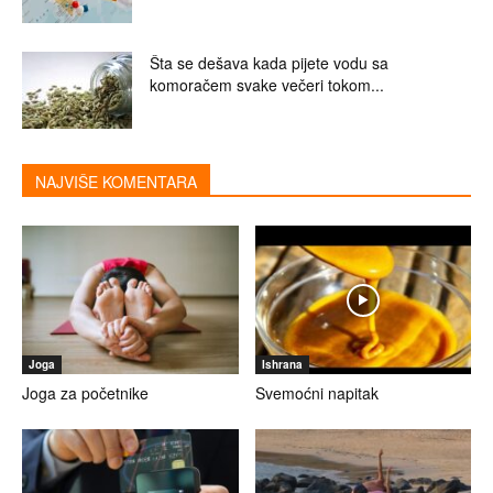
Šta se dešava kada pijete vodu sa
komoračem svake večeri tokom...
NAJVIŠE KOMENTARA
Joga
Ishrana
Joga za početnike
Svemoćni napitak