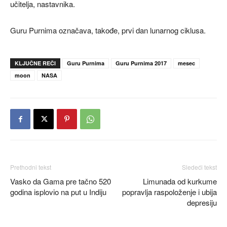
učitelja, nastavnika.
Guru Purnima označava, takođe, prvi dan lunarnog ciklusa.
KLJUČNE REČI
Guru Purnima
Guru Purnima 2017
mesec
moon
NASA
Prethodni tekst
Sledeći tekst
Vasko da Gama pre tačno 520
Limunada od kurkume
godina isplovio na put u Indiju
popravlja raspoloženje i ubija
depresiju