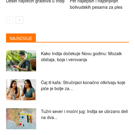
Deset najvećih gradova u Indiji
Pet najlepših i najdirljivijih
bolivudskih pesama za ples
NAJNOVIJE
Kako Indija dočekuje Novu godinu: Mozaik
običaja, boja i verovanja
Čaj ili kafa: Stručnjaci konačno otkrivaju koje
piće je bolje za...
Tužni sever i moćni jug: Indija se ubrzano deli
na dva...