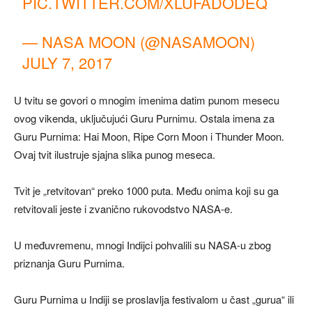
PIC.TWITTER.COM/XLUFADODEQ
— NASA MOON (@NASAMOON)
JULY 7, 2017
U tvitu se govori o mnogim imenima datim punom mesecu
ovog vikenda, uključujući Guru Purnimu. Ostala imena za
Guru Purnima: Hai Moon, Ripe Corn Moon i Thunder Moon.
Ovaj tvit ilustruje sjajna slika punog meseca.
Tvit je „retvitovan“ preko 1000 puta. Među onima koji su ga
retvitovali jeste i zvanično rukovodstvo NASA-e.
U međuvremenu, mnogi Indijci pohvalili su NASA-u zbog
priznanja Guru Purnima.
Guru Purnima u Indiji se proslavlja festivalom u čast „gurua“ ili