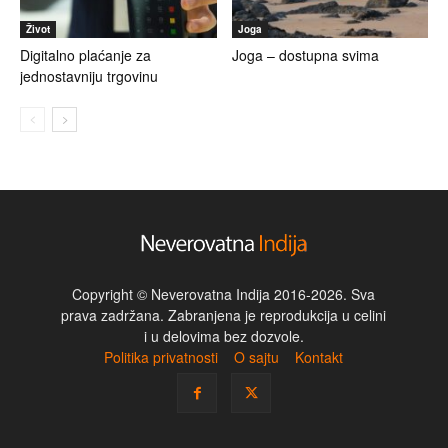
Život
Joga
Digitalno plaćanje za
Joga – dostupna svima
jednostavniju trgovinu
Copyright © Neverovatna Indija 2016-2026. Sva
prava zadržana. Zabranjena je reprodukcija u celini
i u delovima bez dozvole.
Politika privatnosti
O sajtu
Kontakt