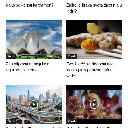
Kako se koristi kardamon?
Zašto je krava sveta životinja u
Indiji?
Život
Život
Zanimljivosti o Indiji koje
Evo šta će se dogoditi ako
sigurno niste znali
svako jutro popijete čašu
vode...
Život
Život