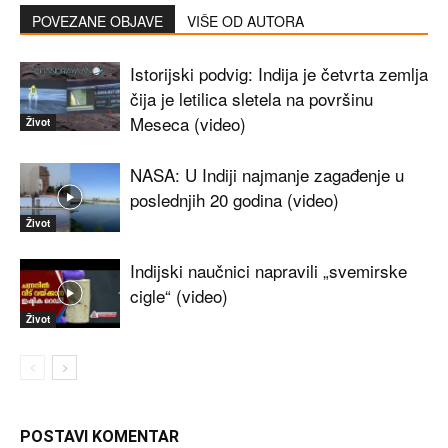
POVEZANE OBJAVE
VIŠE OD AUTORA
Istorijski podvig: Indija je četvrta zemlja
čija je letilica sletela na površinu
Meseca (video)
Život
NASA: U Indiji najmanje zagađenje u
poslednjih 20 godina (video)
Život
Indijski naučnici napravili „svemirske
cigle“ (video)
Život
POSTAVI KOMENTAR