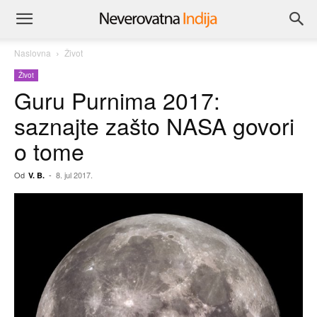
Naslovna
Život
Život
Guru Purnima 2017:
saznajte zašto NASA govori
o tome
Od
-
8. jul 2017.
V. B.