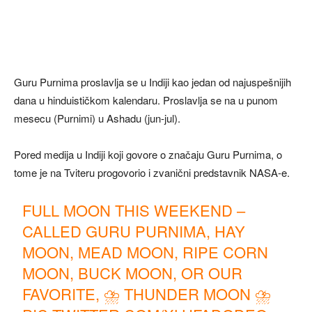
Guru Purnima proslavlja se u Indiji kao jedan od najuspešnijih
dana u hinduističkom kalendaru. Proslavlja se na u punom
mesecu (Purnimi) u Ashadu (jun-jul).
Pored medija u Indiji koji govore o značaju Guru Purnima, o
tome je na Tviteru progovorio i zvanični predstavnik NASA-e.
FULL MOON THIS WEEKEND –
CALLED GURU PURNIMA, HAY
MOON, MEAD MOON, RIPE CORN
MOON, BUCK MOON, OR OUR
FAVORITE, ⛈️ THUNDER MOON ⛈️