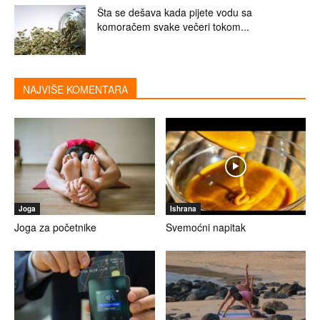
Šta se dešava kada pijete vodu sa
komoračem svake večeri tokom...
NAJVIŠE KOMENTARA
Joga
Ishrana
Joga za početnike
Svemoćni napitak