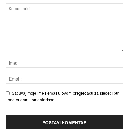
Sačuvaj moje ime i email u ovom pregledaču za sledeći put
kada budem komentarisao.