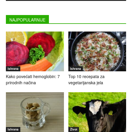
NAJPOPULARNIJE
Ishrana
Ishrana
Kako povećati hemoglobin: 7
Top 10 recepata za
prirodnih načina
vegetarijanska jela
Ishrana
Život