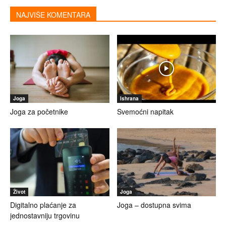
NAJVIŠE KOMENTARA
Joga
Ishrana
Joga za početnike
Svemoćni napitak
Život
Joga
Digitalno plaćanje za
Joga – dostupna svima
jednostavniju trgovinu