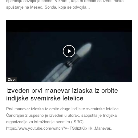
operaciju odvajanja sonde “Vikram”, koja bi trebalo da izvrši meko
spuštanje na Mesec. Sonda, koja se odvojila...
Život
Izveden prvi manevar izlaska iz orbite
indijske svemirske letelice
Prvi manevar izlaska iz orbite druge indijske svemirske letelice
Čandrajan 2 uspešno je izveden u utorak, saopštila je Indijska
organizacija za istraživanje svemira (ISRO).
https://www.youtube.com/watch?v=FSdiztiGxHk „Manevar...