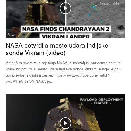
Život
NASA potvrdila mesto udara indijske
sonde Vikram (video)
Američka svemirska agencija NASA je zahvaljući snimcima satelita
konačno potvrdila mesto udara indijske sonde Vikram, a koje je prvi
uočio jedan indijski inženjer. https://www.youtube.com/watch?
v=pWI_jWf53OA NASA je...