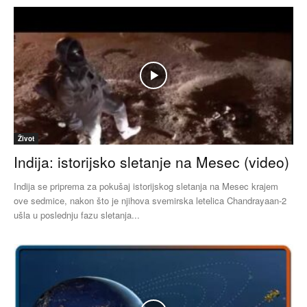
Život
Indija: istorijsko sletanje na Mesec (video)
Indija se priprema za pokušaj istorijskog sletanja na Mesec krajem
ove sedmice, nakon što je njihova svemirska letelica Chandrayaan-2
ušla u poslednju fazu sletanja...