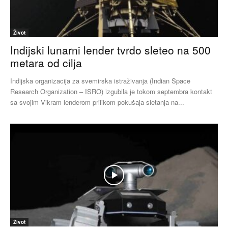
Život
Indijski lunarni lender tvrdo sleteo na 500
metara od cilja
Indijska organizacija za svemirska istraživanja (Indian Space
Research Organization – ISRO) izgubila je tokom septembra kontakt
sa svojim Vikram lenderom prilikom pokušaja sletanja na...
Život