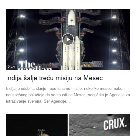
Život
Indija šalje treću misiju na Mesec
Indija je odobrila slanje treće lunarne misije, nekoliko meseci nakon
neuspešnog pokušaja da se spusti na Mesec, saopštila je Agencija za
istraživanje svemira. Šef Agencije...