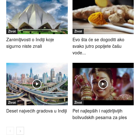
Život
Život
Zanimljivosti o Indiji koje
Evo šta će se dogoditi ako
sigurno niste znali
svako jutro popijete čašu
vode...
Život
Život
Deset najvećih gradova u Indiji
Pet najlepših i najdirljivijih
bolivudskih pesama za ples