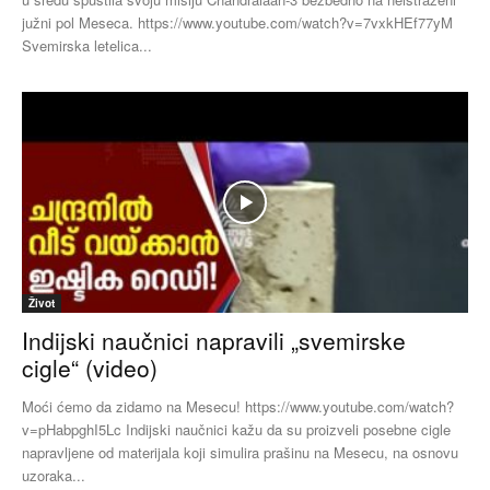
južni pol Meseca. https://www.youtube.com/watch?v=7vxkHEf77yM
Svemirska letelica...
Život
Indijski naučnici napravili „svemirske
cigle“ (video)
Moći ćemo da zidamo na Mesecu! https://www.youtube.com/watch?
v=pHabpghI5Lc Indijski naučnici kažu da su proizveli posebne cigle
napravljene od materijala koji simulira prašinu na Mesecu, na osnovu
uzoraka...