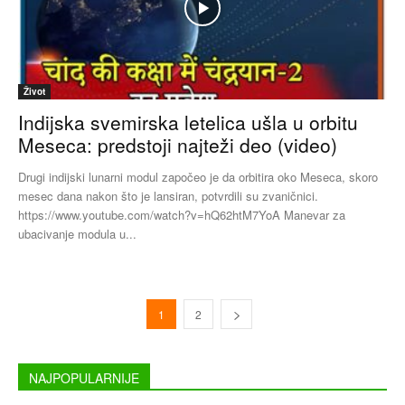
Život
Indijska svemirska letelica ušla u orbitu
Meseca: predstoji najteži deo (video)
Drugi indijski lunarni modul započeo je da orbitira oko Meseca, skoro
mesec dana nakon što je lansiran, potvrdili su zvaničnici.
https://www.youtube.com/watch?v=hQ62htM7YoA Manevar za
ubacivanje modula u...
1
2
NAJPOPULARNIJE