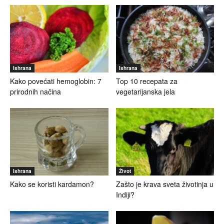
Ishrana
Ishrana
Kako povećati hemoglobin: 7
Top 10 recepata za
prirodnih načina
vegetarijanska jela
Ishrana
Život
Kako se koristi kardamon?
Zašto je krava sveta životinja u
Indiji?