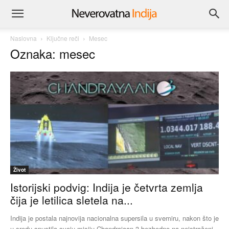
Naslovna
Ključne reči
Mesec
Oznaka: mesec
Život
Istorijski podvig: Indija je četvrta zemlja
čija je letilica sletela na...
Indija je postala najnovija nacionalna supersila u svemiru, nakon što je
u sredu spustila svoju misiju Chandraiaan-3 bezbedno na neistraženi