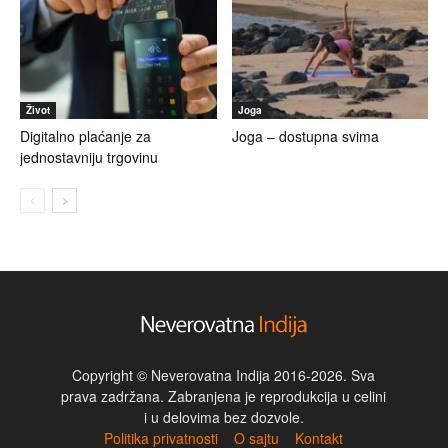
Život
Joga
Digitalno plaćanje za
Joga – dostupna svima
jednostavniju trgovinu
Copyright © Neverovatna Indija 2016-2026. Sva
prava zadržana. Zabranjena je reprodukcija u celini
i u delovima bez dozvole.
Politika privatnosti
O sajtu
Kontakt