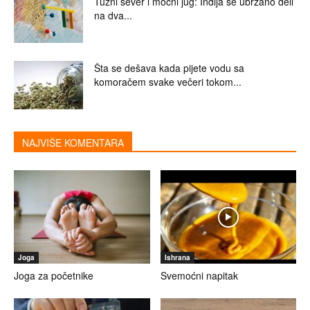
Tužni sever i moćni jug: Indija se ubrzano deli
na dva...
Šta se dešava kada pijete vodu sa
komoračem svake večeri tokom...
NAJVIŠE KOMENTARA
Joga
Ishrana
Joga za početnike
Svemoćni napitak