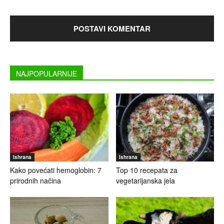
NAJPOPULARNIJE
Ishrana
Ishrana
Kako povećati hemoglobin: 7
Top 10 recepata za
prirodnih načina
vegetarijanska jela