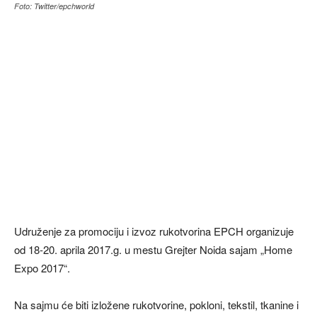
Foto: Twitter/epchworld
Udruženje za promociju i izvoz rukotvorina EPCH organizuje
od 18-20. aprila 2017.g. u mestu Grejter Noida sajam „Home
Expo 2017“.
Na sajmu će biti izložene rukotvorine, pokloni, tekstil, tkanine i