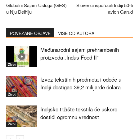
Globalni Sajam Usluga (GES)
Slovenci isporučili Indiji 50-ti
u Nju Delhiju
avion Garud
POVEZANE OBJAVE
VIŠE OD AUTORA
Međunarodni sajam prehrambenih
proizvoda „Indus Food II“
Život
Izvoz tekstilnih predmeta i odeće u
Indiji dostigao 39,2 milijarde dolara
Život
Indijsko tržište tekstila će uskoro
dostići ogromnu vrednost
Život