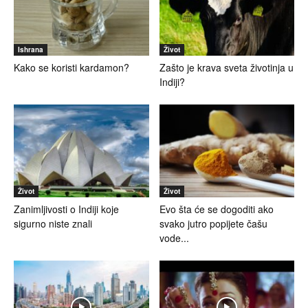
Ishrana
Život
Kako se koristi kardamon?
Zašto je krava sveta životinja u
Indiji?
Život
Život
Zanimljivosti o Indiji koje
Evo šta će se dogoditi ako
sigurno niste znali
svako jutro popijete čašu
vode...