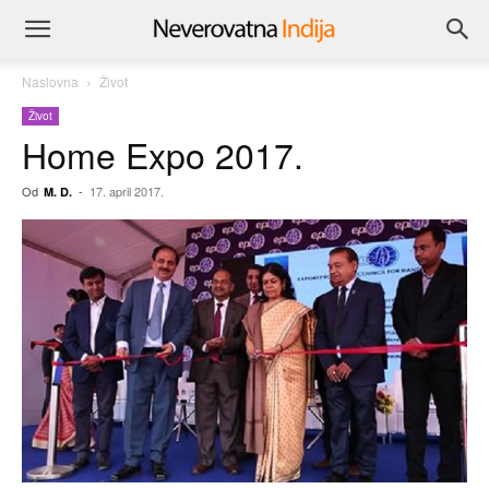
Naslovna
Život
Život
Home Expo 2017.
Od
-
17. april 2017.
M. D.