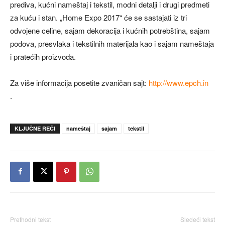
prediva, kućni nameštaj i tekstil, modni detalji i drugi predmeti
za kuću i stan. „Home Expo 2017“ će se sastajati iz tri
odvojene celine, sajam dekoracija i kućnih potrebština, sajam
podova, presvlaka i tekstilnih materijala kao i sajam nameštaja
i pratećih proizvoda.
Za više informacija posetite zvaničan sajt:
http://www.epch.in
.
KLJUČNE REČI
nameštaj
sajam
tekstil
Prethodni tekst
Sledeći tekst