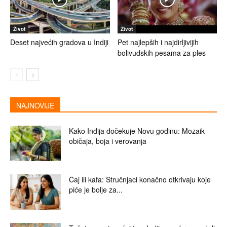
Život
Život
Deset najvećih gradova u Indiji
Pet najlepših i najdirljivijih
bolivudskih pesama za ples
NAJNOVIJE
Kako Indija dočekuje Novu godinu: Mozaik
običaja, boja i verovanja
Čaj ili kafa: Stručnjaci konačno otkrivaju koje
piće je bolje za...