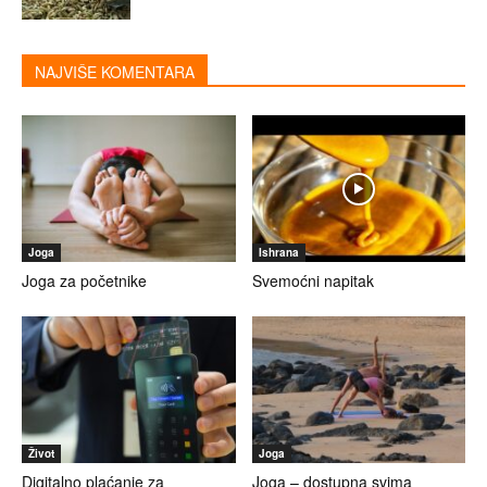
NAJVIŠE KOMENTARA
Joga
Ishrana
Joga za početnike
Svemoćni napitak
Život
Joga
Digitalno plaćanje za
Joga – dostupna svima