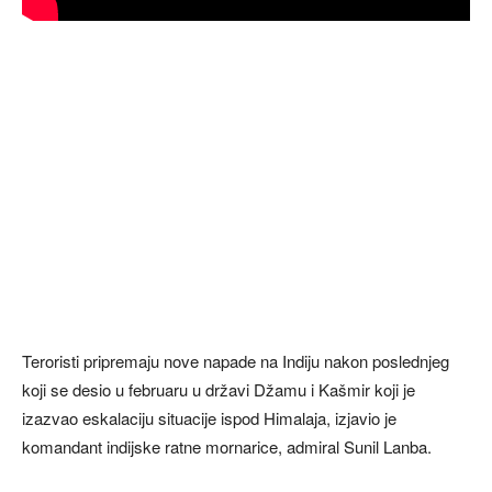
Teroristi pripremaju nove napade na Indiju nakon poslednjeg
koji se desio u februaru u državi Džamu i Kašmir koji je
izazvao eskalaciju situacije ispod Himalaja, izjavio je
komandant indijske ratne mornarice, admiral Sunil Lanba.