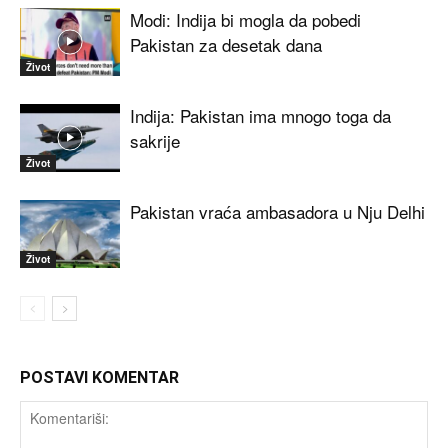
Modi: Indija bi mogla da pobedi
Pakistan za desetak dana
Život
Indija: Pakistan ima mnogo toga da
sakrije
Život
Pakistan vraća ambasadora u Nju Delhi
Život
POSTAVI KOMENTAR