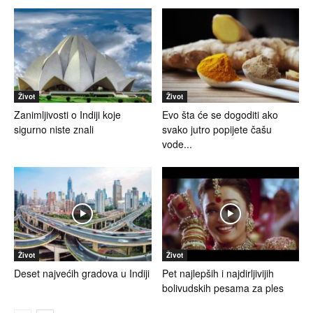
Život
Život
Zanimljivosti o Indiji koje
Evo šta će se dogoditi ako
sigurno niste znali
svako jutro popijete čašu
vode...
Život
Život
Deset najvećih gradova u Indiji
Pet najlepših i najdirljivijih
bolivudskih pesama za ples