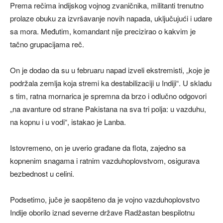
Prema rečima indijskog vojnog zvaničnika, militanti trenutno
prolaze obuku za izvršavanje novih napada, uključujući i udare
sa mora. Međutim, komandant nije precizirao o kakvim je
tačno grupacijama reč.
On je dodao da su u februaru napad izveli ekstremisti, „koje je
podržala zemlja koja stremi ka destabilizaciji u Indiji“. U skladu
s tim, ratna mornarica je spremna da brzo i odlučno odgovori
„na avanture od strane Pakistana na sva tri polja: u vazduhu,
na kopnu i u vodi“, istakao je Lanba.
Istovremeno, on je uverio građane da flota, zajedno sa
kopnenim snagama i ratnim vazduhoplovstvom, osigurava
bezbednost u celini.
Podsetimo, juče je saopšteno da je vojno vazduhoplovstvo
Indije oborilo iznad severne države Radžastan bespilotnu