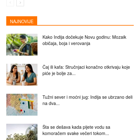
NAJNOVIJE
Kako Indija dočekuje Novu godinu: Mozaik
običaja, boja i verovanja
Čaj ili kafa: Stručnjaci konačno otkrivaju koje
piće je bolje za...
Tužni sever i moćni jug: Indija se ubrzano deli
na dva...
Šta se dešava kada pijete vodu sa
komoračem svake večeri tokom...