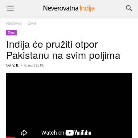
Naslovna
Život
Život
Indija će pružiti otpor
Pakistanu na svim poljima
Od
-
6. mart 2019.
V. B.