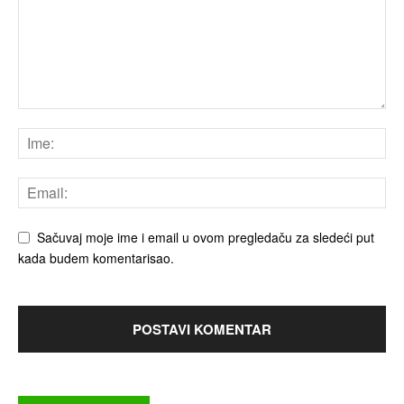
Sačuvaj moje ime i email u ovom pregledaču za sledeći put
kada budem komentarisao.