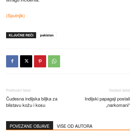
(Sputnjik)
KLJUČNE REČI
pakistan
Prethodni tekst
Sledeći tekst
Čudesna indijska biljka za
Indijski papagaji postali
blistavu kožu i kosu
„narkomani“
POVEZANE OBJAVE
VIŠE OD AUTORA