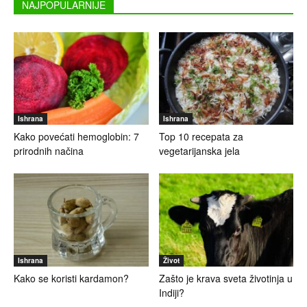
NAJPOPULARNIJE
Ishrana
Ishrana
Kako povećati hemoglobin: 7
Top 10 recepata za
prirodnih načina
vegetarijanska jela
Ishrana
Život
Kako se koristi kardamon?
Zašto je krava sveta životinja u
Indiji?