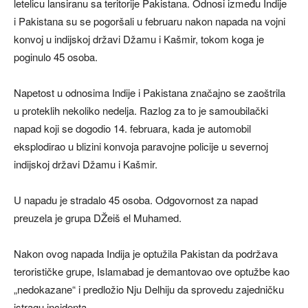
letelicu lansiranu sa teritorije Pakistana. Odnosi između Indije
i Pakistana su se pogoršali u februaru nakon napada na vojni
konvoj u indijskoj državi Džamu i Kašmir, tokom koga je
poginulo 45 osoba.
Napetost u odnosima Indije i Pakistana značajno se zaoštrila
u proteklih nekoliko nedelja. Razlog za to je samoubilački
napad koji se dogodio 14. februara, kada je automobil
eksplodirao u blizini konvoja paravojne policije u severnoj
indijskoj državi Džamu i Kašmir.
U napadu je stradalo 45 osoba. Odgovornost za napad
preuzela je grupa DŽeiš el Muhamed.
Nakon ovog napada Indija je optužila Pakistan da podržava
terorističke grupe, Islamabad je demantovao ove optužbe kao
„nedokazane“ i predložio Nju Delhiju da sprovedu zajedničku
istragu incidenta.