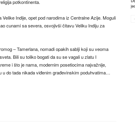
Di
ligija potkontinenta.
je
Velike Indije, opet pod narodima iz Centralne Azije. Moguli
 kao cunami sa severa, osvojivši čitavu Veliku Indiju za
romog – Tamerlana, nomadi opakih sablji koji su veoma
eta. Bili su toliko bogati da su se vagali u zlatu I
hareme i što je nama, modernim posetiocima najvažnije,
gnu u do tada nikada viđenim građevinskim poduhvatima…