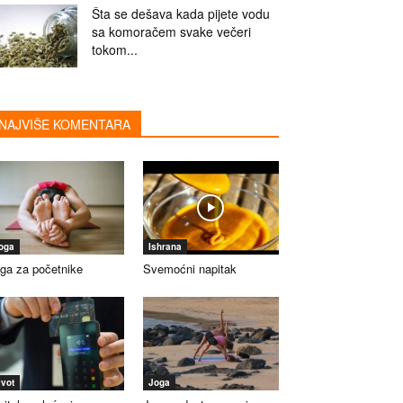
Šta se dešava kada pijete vodu
sa komoračem svake večeri
tokom...
NAJVIŠE KOMENTARA
oga
Ishrana
ga za početnike
Svemoćni napitak
ivot
Joga