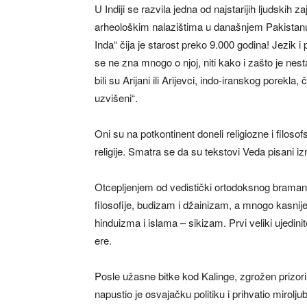
U Indiji se razvila jedna od najstarijih ljudskih z
arheološkim nalazištima u današnjem Pakistanu, t
Inda“ čija je starost preko 9.000 godina! Jezik i 
se ne zna mnogo o njoj, niti kako i zašto je nest
bili su Arijani ili Arijevci, indo-iranskog porekl
uzvišeni“.
Oni su na potkontinent doneli religiozne i filos
religije. Smatra se da su tekstovi Veda pisani i
Otcepljenjem od vedistički ortodoksnog bramaniz
filosofije, budizam i džainizam, a mnogo kasnij
hinduizma i islama – sikizam. Prvi veliki ujedini
ere.
Posle užasne bitke kod Kalinge, zgrožen prizori
napustio je osvajačku politiku i prihvatio mirolju