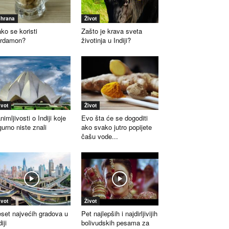
shrana
Život
ko se koristi
Zašto je krava sveta
ardamon?
životinja u Indiji?
ivot
Život
nimljivosti o Indiji koje
Evo šta će se dogoditi
gurno niste znali
ako svako jutro popijete
čašu vode...
ivot
Život
set najvećih gradova u
Pet najlepših i najdirljivijih
iji
bolivudskih pesama za