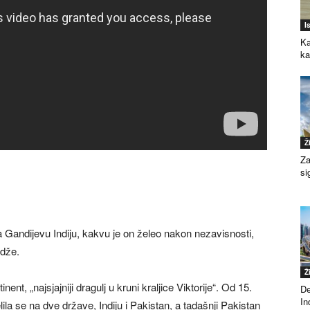
I
Ka
k
Ž
Za
si
a Gandijevu Indiju, kakvu je on želeo nakon nezavisnosti,
adže.
Ž
nent, „najsjajniji dragulj u kruni kraljice Viktorije“. Od 15.
De
Ind
ila se na dve države, Indiju i Pakistan, a tadašnji Pakistan