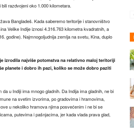
ki bili razdvojeni oko 1.000 kilometara.
ržava Bangladeš. Kada saberemo teritorije i stanovništvo
na Velike Indije iznosi 4.316.763 kilometra kvadratnih, a
16. godine). Najmnogoljudnija zemlja na svetu, Kina, duplo
 je izrodila najviše potomstva na relativno maloj teritoriji
e planete i dobro ih pazi, koliko se može dobro paziti
a u Indiji ima mnogo gladnih. Da Indija ima gladnih, ne bi
jmune na svetim izvorima, po gradovima i hramovima,
acove u nekoliko hramova njima posvećenim i ne bi se
ulicama, putevima i pašnjacima, jer kada vlada prava glad,