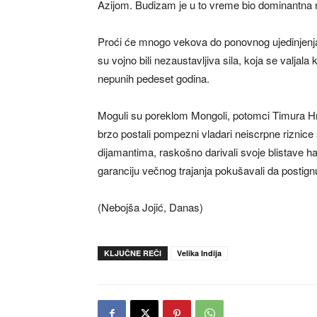
Azijom. Budizam je u to vreme bio dominantna re
Proći će mnogo vekova do ponovnog ujedinjenja 
su vojno bili nezaustavljiva sila, koja se valjala
nepunih pedeset godina.
Moguli su poreklom Mongoli, potomci Timura H
brzo postali pompezni vladari neiscrpne riznice sv
dijamantima, raskošno darivali svoje blistave 
garanciju večnog trajanja pokušavali da posti
(Nebojša Jojić, Danas)
KLJUČNE REČI
Velika Indija