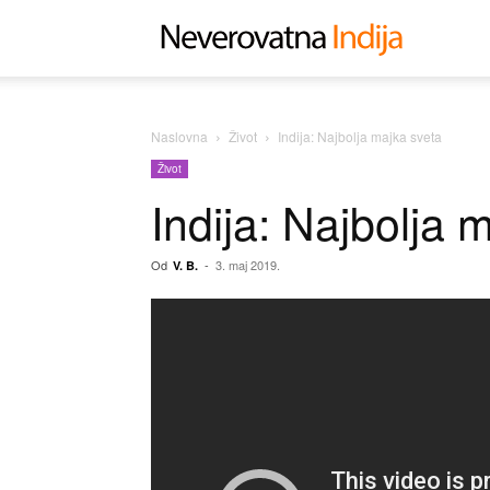
Neverovat
Indija
Naslovna
Život
Indija: Najbolja majka sveta
Život
Indija: Najbolja 
Od
-
3. maj 2019.
V. B.