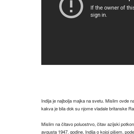
Indija je najbolja majka na svetu. Mislim ovde n
kakva je bila dok su njome vladale britanske R
Mislim na čitavo poluostrvo, čitav azijski potkonti
avgusta 1947. godine, Indija o kojoj pišem, podel