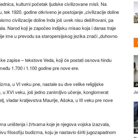
ajednica, kulturni početak ljudske civilizovane misli. Na
ek 1920. godine otkriveno je postojanje „civilizacije doline
pismo civilizacije doline Inda još uvek nisu dešifrovani, pa
ala. Narod koji je započeo indijsku misao koja i danas traje
a, čije ime u prevodu sa staropersijskog jezika znači „duhovno
ofske zapise – tekstove Veda, koji će postati osnova hindu
zmeđu 1.700 i 1.100 godine pre nove ere.
ma, u VI veku pne, nastale su dve velike religijske
J
e, u XVI veku, još jedno zanimljivo učenje, konglomerat
Jo
telj, vladar kraljevstva Maurije, Ašoka, u III veku pre nove
ma uništenja i žrtvama koje je njegova vojska izazvala,
bivu filosofiju budizma, koju je nastavio širiti jugozapadnom
Ž