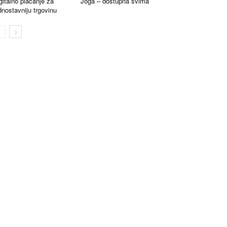
gitalno plaćanje za
Joga – dostupna svima
dnostavniju trgovinu