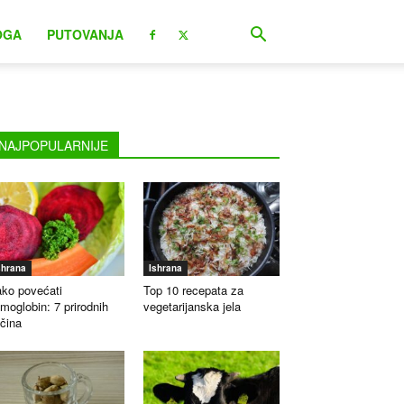
OGA
PUTOVANJA
NAJPOPULARNIJE
shrana
Ishrana
ko povećati
Top 10 recepata za
moglobin: 7 prirodnih
vegetarijanska jela
čina