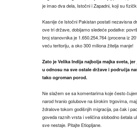
je imao dva dela, Istočni i Zapadni, koji su fizič
Kasnije će Istočni Pakistan postati nezavisna d
ove tri države, dobijamo sledeće podatke: površi
broj stanovnika je 1.650.254.764 (procena iz 20
veću teritoriju, a oko 300 miliona žitelja manje!
Zato je Velika Indija najbolja majka sveta, jer
u odnosu na sve ostale države i područja naš
tako ogroman porod.
Ne slažem se sa komentarima koje često čujem d
narod hranio golubove na širokim trgovima, ma
ždralove tokom godišnjih migracija, pa čak i p
goveda raznih vrsta i veličina slobodno šetala 
sve nestaje. Pitajte Etiopljane.