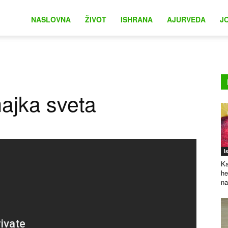
na
NASLOVNA
ŽIVOT
ISHRANA
AJURVEDA
J
majka sveta
I
Ka
he
na