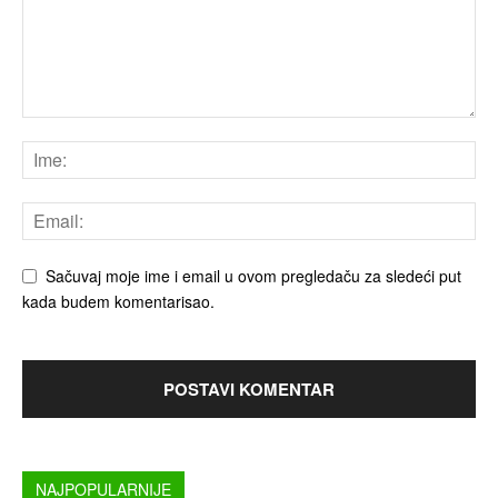
Sačuvaj moje ime i email u ovom pregledaču za sledeći put
kada budem komentarisao.
NAJPOPULARNIJE