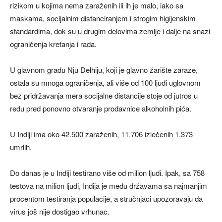
rizikom u kojima nema zaraženih ili ih je malo, iako sa
maskama, socijalnim distanciranjem i strogim higijenskim
standardima, dok su u drugim delovima zemlje i dalje na snazi
ograničenja kretanja i rada.
U glavnom gradu Nju Delhiju, koji je glavno žarište zaraze,
ostala su mnoga ograničenja, ali više od 100 ljudi uglovnom
bez pridržavanja mera socijalne distancije stoje od jutros u
redu pred ponovno otvaranje prodavnice alkoholnih pića.
U Indiji ima oko 42.500 zaraženih, 11.706 izlečenih 1.373
umrlih.
Do danas je u Indiji testirano više od milion ljudi. Ipak, sa 758
testova na milion ljudi, Indija je među državama sa najmanjim
procentom testiranja populacije, a stručnjaci upozoravaju da
virus još nije dostigao vrhunac.