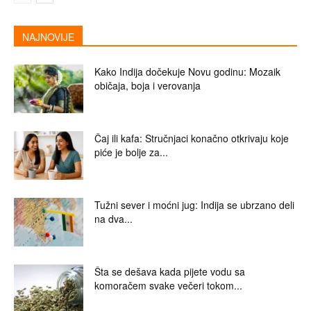
NAJNOVIJE
Kako Indija dočekuje Novu godinu: Mozaik
običaja, boja i verovanja
Čaj ili kafa: Stručnjaci konačno otkrivaju koje
piće je bolje za...
Tužni sever i moćni jug: Indija se ubrzano deli
na dva...
Šta se dešava kada pijete vodu sa
komoračem svake večeri tokom...