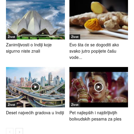
Život
Život
Zanimljivosti o Indiji koje
Evo šta će se dogoditi ako
sigurno niste znali
svako jutro popijete čašu
vode...
Život
Život
Deset najvećih gradova u Indiji
Pet najlepših i najdirljivijih
bolivudskih pesama za ples