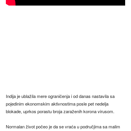
Indija je ublažila mere ograničenja i od danas nastavila sa
pojedinim ekonomskim aktivnostima posle pet nedelja
blokade, uprkos porastu broja zaraženih korona virusom.
Normalan život počeo je da se vraća u područjima sa malim