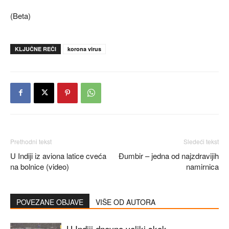
(Beta)
KLJUČNE REČI
korona virus
Prethodni tekst
Sledeći tekst
U Indiji iz aviona latice cveća
Đumbir – jedna od najzdravijih
na bolnice (video)
namirnica
POVEZANE OBJAVE
VIŠE OD AUTORA
U Indiji dnevno veliki skok