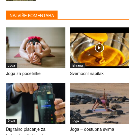
NAJVIŠE KOMENTARA
Joga
Ishrana
Joga za početnike
Svemoćni napitak
Život
Joga
Digitalno plaćanje za
Joga – dostupna svima