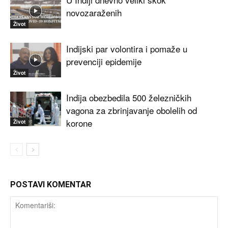
novozaraženih
Život
Indijski par volontira i pomaže u
prevenciji epidemije
Život
Indija obezbedila 500 železničkih
vagona za zbrinjavanje obolelih od
korone
Život
POSTAVI KOMENTAR