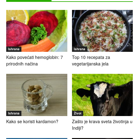
Ishrana
Ishrana
Kako povećati hemoglobin: 7
Top 10 recepata za
prirodnih načina
vegetarijanska jela
Ishrana
Život
Kako se koristi kardamon?
Zašto je krava sveta životinja u
Indiji?