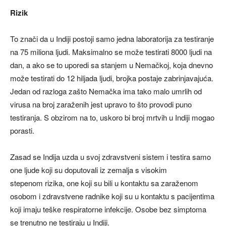
Rizik
To znači da u Indiji postoji samo jedna laboratorija za testiranje
na 75 miliona ljudi. Maksimalno se može testirati 8000 ljudi na
dan, a ako se to uporedi sa stanjem u Nemačkoj, koja dnevno
može testirati do 12 hiljada ljudi, brojka postaje zabrinjavajuća.
Jedan od razloga zašto Nemačka ima tako malo umrlih od
virusa na broj zaraženih jest upravo to što provodi puno
testiranja. S obzirom na to, uskoro bi broj mrtvih u Indiji mogao
porasti.
Zasad se Indija uzda u svoj zdravstveni sistem i testira samo
one ljude koji su doputovali iz zemalja s visokim
stepenom rizika, one koji su bili u kontaktu sa zaraženom
osobom i zdravstvene radnike koji su u kontaktu s pacijentima
koji imaju teške respiratorne infekcije. Osobe bez simptoma
se trenutno ne testiraju u Indiji.