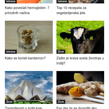
Ishrana
Ishrana
Kako povećati hemoglobin: 7
Top 10 recepata za
prirodnih načina
vegetarijanska jela
Ishrana
Život
Kako se koristi kardamon?
Zašto je krava sveta životinja u
Indiji?
Život
Život
Zanimljivosti o Indiji koje
Evo šta će se dogoditi ako