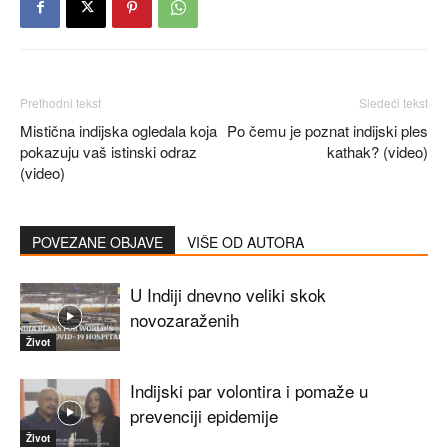
Prethodni tekst
Sledeći tekst
Mistična indijska ogledala koja
Po čemu je poznat indijski ples
pokazuju vaš istinski odraz
kathak? (video)
(video)
POVEZANE OBJAVE
VIŠE OD AUTORA
U Indiji dnevno veliki skok
novozaraženih
Život
Indijski par volontira i pomaže u
prevenciji epidemije
Život