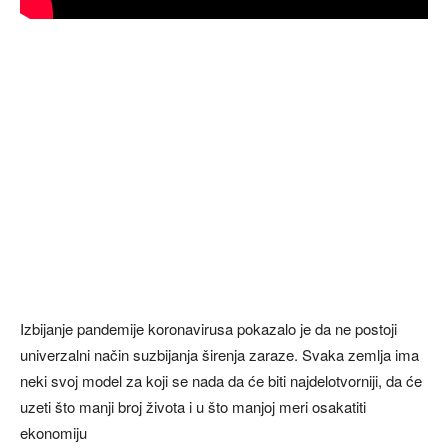
Izbijanje pandemije koronavirusa pokazalo je da ne postoji
univerzalni način suzbijanja širenja zaraze. Svaka zemlja ima
neki svoj model za koji se nada da će biti najdelotvorniji, da će
uzeti što manji broj života i u što manjoj meri osakatiti
ekonomiju