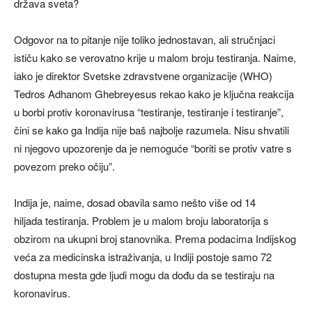
država sveta?
Odgovor na to pitanje nije toliko jednostavan, ali stručnjaci
ističu kako se verovatno krije u malom broju testiranja. Naime,
iako je direktor Svetske zdravstvene organizacije (WHO)
Tedros Adhanom Ghebreyesus rekao kako je ključna reakcija
u borbi protiv koronavirusa “testiranje, testiranje i testiranje”,
čini se kako ga Indija nije baš najbolje razumela. Nisu shvatili
ni njegovo upozorenje da je nemoguće “boriti se protiv vatre s
povezom preko očiju”.
Indija je, naime, dosad obavila samo nešto više od 14
hiljada testiranja. Problem je u malom broju laboratorija s
obzirom na ukupni broj stanovnika. Prema podacima Indijskog
veća za medicinska istraživanja, u Indiji postoje samo 72
dostupna mesta gde ljudi mogu da dođu da se testiraju na
koronavirus.