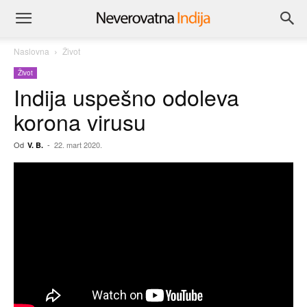
Naslovna
Život
Život
Indija uspešno odoleva
korona virusu
Od
-
22. mart 2020.
V. B.