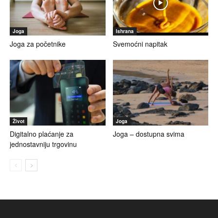
Joga
Ishrana
Joga za početnike
Svemoćni napitak
Život
Joga
Digitalno plaćanje za
Joga – dostupna svima
jednostavniju trgovinu