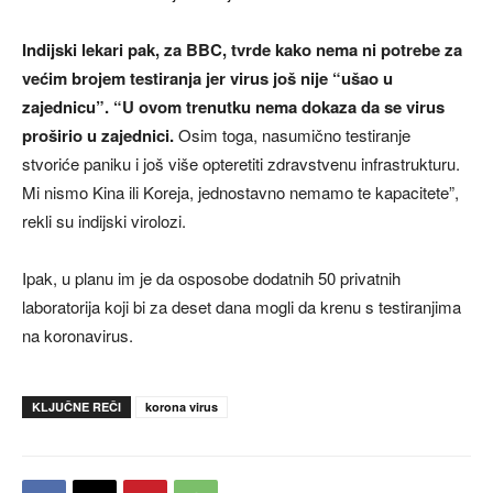
Indijski lekari pak, za BBC, tvrde kako nema ni potrebe za
većim brojem testiranja jer virus još nije “ušao u
zajednicu”. “U ovom trenutku nema dokaza da se virus
proširio u zajednici.
Osim toga, nasumično testiranje
stvoriće paniku i još više opteretiti zdravstvenu infrastrukturu.
Mi nismo Kina ili Koreja, jednostavno nemamo te kapacitete”,
rekli su indijski virolozi.
Ipak, u planu im je da osposobe dodatnih 50 privatnih
laboratorija koji bi za deset dana mogli da krenu s testiranjima
na koronavirus.
KLJUČNE REČI
korona virus