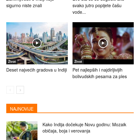
sigurno niste znali
svako jutro popijete čašu
vode...
Život
Život
Deset najvećih gradova u Indiji
Pet najlepših i najdirljivijih
bolivudskih pesama za ples
NAJNOVIJE
Kako Indija dočekuje Novu godinu: Mozaik
običaja, boja i verovanja