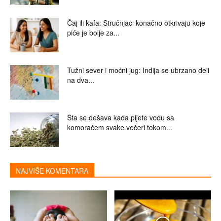
Čaj ili kafa: Stručnjaci konačno otkrivaju koje
piće je bolje za...
Tužni sever i moćni jug: Indija se ubrzano deli
na dva...
Šta se dešava kada pijete vodu sa
komoračem svake večeri tokom...
NAJVIŠE KOMENTARA