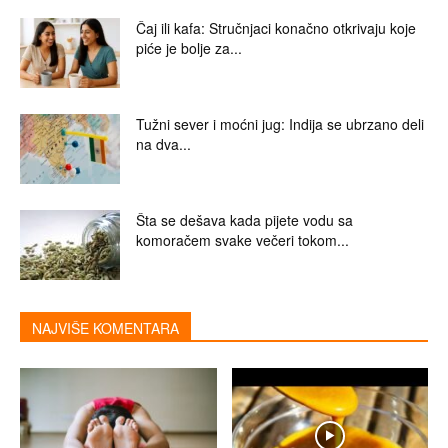
Čaj ili kafa: Stručnjaci konačno otkrivaju koje
piće je bolje za...
Tužni sever i moćni jug: Indija se ubrzano deli
na dva...
Šta se dešava kada pijete vodu sa
komoračem svake večeri tokom...
NAJVIŠE KOMENTARA