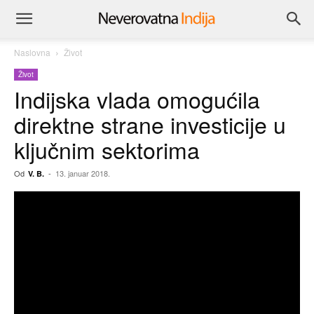
Naslovna
Život
Život
Indijska vlada omogućila
direktne strane investicije u
ključnim sektorima
Od
-
13. januar 2018.
V. B.