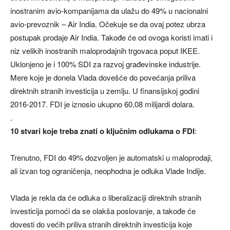
inostranim avio-kompanijama da ulažu do 49% u nacionalni
avio-prevoznik – Air India. Očekuje se da ovaj potez ubrza
postupak prodaje Air India. Takođe će od ovoga koristi imati i
niz velikih inostranih maloprodajnih trgovaca poput IKEE.
Uklonjeno je i 100% SDI za razvoj građevinske industrije.
Mere koje je donela Vlada dovešće do povećanja priliva
direktnih stranih investicija u zemlju. U finansijskoj godini
2016-2017. FDI je iznosio ukupno 60,08 milijardi dolara.
.
10 stvari koje treba znati o ključnim odlukama o FDI
:
Trenutno, FDI do 49% dozvoljen je automatski u maloprodaji,
ali izvan tog ograničenja, neophodna je odluka Vlade Indije.
Vlada je rekla da će odluka o liberalizaciji direktnih stranih
investicija pomoći da se olakša poslovanje, a takođe će
dovesti do većih priliva stranih direktnih investicija koje