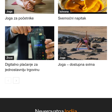
Joga
Ishrana
Joga za početnike
Svemoćni napitak
Život
Joga
Digitalno plaćanje za
Joga – dostupna svima
jednostavniju trgovinu