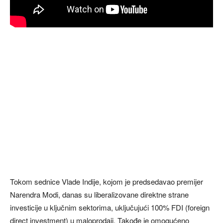
Tokom sednice Vlade Indije, kojom je predsedavao premijer
Narendra Modi, danas su liberalizovane direktne strane
investicije u ključnim sektorima, uključujući 100% FDI (foreign
direct investment) u maloprodaji. Takođe je omogućeno