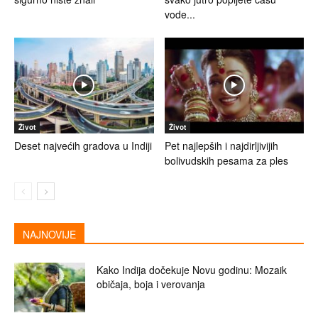
vode...
Život
Život
Deset najvećih gradova u Indiji
Pet najlepših i najdirljivijih
bolivudskih pesama za ples
NAJNOVIJE
Kako Indija dočekuje Novu godinu: Mozaik
običaja, boja i verovanja