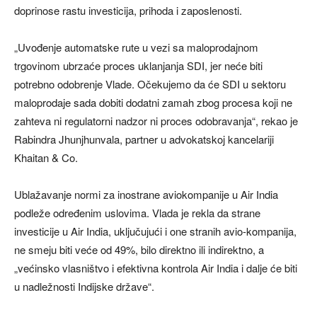
doprinose rastu investicija, prihoda i zaposlenosti.
„Uvođenje automatske rute u vezi sa maloprodajnom
trgovinom ubrzaće proces uklanjanja SDI, jer neće biti
potrebno odobrenje Vlade. Očekujemo da će SDI u sektoru
maloprodaje sada dobiti dodatni zamah zbog procesa koji ne
zahteva ni regulatorni nadzor ni proces odobravanja“, rekao je
Rabindra Jhunjhunvala, partner u advokatskoj kancelariji
Khaitan & Co.
Ublažavanje normi za inostrane aviokompanije u Air India
podleže određenim uslovima. Vlada je rekla da strane
investicije u Air India, uključujući i one stranih avio-kompanija,
ne smeju biti veće od 49%, bilo direktno ili indirektno, a
„većinsko vlasništvo i efektivna kontrola Air India i dalje će biti
u nadležnosti Indijske države“.