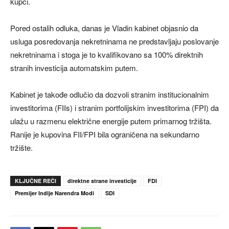
kupci.
Pored ostalih odluka, danas je Vladin kabinet objasnio da
usluga posredovanja nekretninama ne predstavljaju poslovanje
nekretninama i stoga je to kvalifikovano sa 100% direktnih
stranih investicija automatskim putem.
Kabinet je takođe odlučio da dozvoli stranim institucionalnim
investitorima (FIIs) i stranim portfolijskim investitorima (FPI) da
ulažu u razmenu električne energije putem primarnog tržišta.
Ranije je kupovina FII/FPI bila ograničena na sekundarno
tržište.
KLJUČNE REČI
direktne strane investicije
FDI
Premijer Indije Narendra Modi
SDI