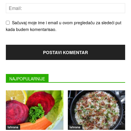
Sačuvaj moje ime i email u ovom pregledaču za sledeći put
kada budem komentarisao.
NAJPOPULARNIJE
Ishrana
Ishrana