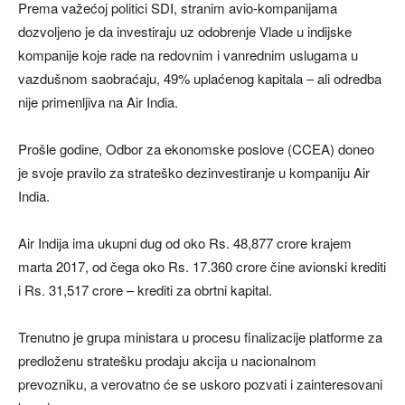
Prema važećoj politici SDI, stranim avio-kompanijama
dozvoljeno je da investiraju uz odobrenje Vlade u indijske
kompanije koje rade na redovnim i vanrednim uslugama u
vazdušnom saobraćaju, 49% uplaćenog kapitala – ali odredba
nije primenljiva na Air India.
Prošle godine, Odbor za ekonomske poslove (CCEA) doneo
je svoje pravilo za strateško dezinvestiranje u kompaniju Air
India.
Air Indija ima ukupni dug od oko Rs. 48,877 crore krajem
marta 2017, od čega oko Rs. 17.360 crore čine avionski krediti
i Rs. 31,517 crore – krediti za obrtni kapital.
Trenutno je grupa ministara u procesu finalizacije platforme za
predloženu stratešku prodaju akcija u nacionalnom
prevozniku, a verovatno će se uskoro pozvati i zainteresovani