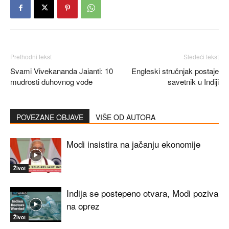
Prethodni tekst
Sledeći tekst
Svami Vivekananda Jaianti: 10
Engleski stručnjak postaje
mudrosti duhovnog vođe
savetnik u Indiji
POVEZANE OBJAVE
VIŠE OD AUTORA
Modi insistira na jačanju ekonomije
Život
Indija se postepeno otvara, Modi poziva
na oprez
Život