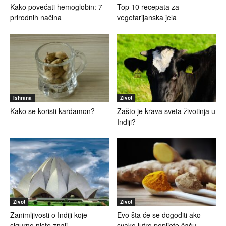
Kako povećati hemoglobin: 7
Top 10 recepata za
prirodnih načina
vegetarijanska jela
Ishrana
Život
Kako se koristi kardamon?
Zašto je krava sveta životinja u
Indiji?
Život
Život
Zanimljivosti o Indiji koje
Evo šta će se dogoditi ako
sigurno niste znali
svako jutro popijete čašu