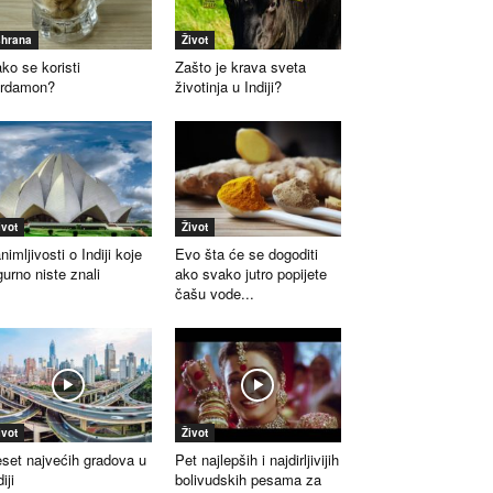
shrana
Život
ko se koristi
Zašto je krava sveta
ardamon?
životinja u Indiji?
ivot
Život
nimljivosti o Indiji koje
Evo šta će se dogoditi
gurno niste znali
ako svako jutro popijete
čašu vode...
ivot
Život
set najvećih gradova u
Pet najlepših i najdirljivijih
iji
bolivudskih pesama za