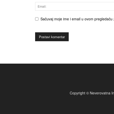
Sačuvaj moje ime i email u ovom pregledaču 
Copyright © Neverovatna In