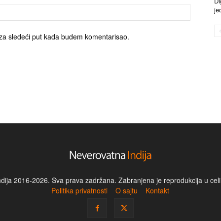
Di
je
za sledeći put kada budem komentarisao.
dija 2016-2026. Sva prava zadržana. Zabranjena je reprodukcija u celin
Politika privatnosti
O sajtu
Kontakt