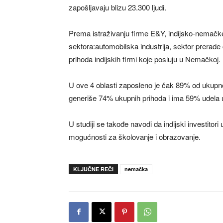
zapošljavaju blizu 23.300 ljudi.
Prema istraživanju firme E&Y, indijsko-nemačke
sektora:automobilska industrija, sektor prerade
prihoda indijskih firmi koje posluju u Nemačkoj.
U ove 4 oblasti zaposleno je čak 89% od ukupno 
generiše 74% ukupnih prihoda i ima 59% udela 
U studiji se takođe navodi da indijski investitor
mogućnosti za školovanje i obrazovanje.
KLJUČNE REČI
nemačka