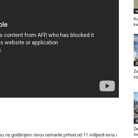
I
Ka
k
Ž
Za
si
Ž
De
 na godišnjem nivou ostvarile prihod od 11 milijardi evra i
Ind