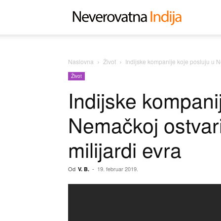
Neverovat
Indija
Naslovna
Život
Indijske kompanije koje posluju u N
Život
Indijske kompanij
Nemačkoj ostvari
milijardi evra
Od
-
19. februar 2019.
V. B.