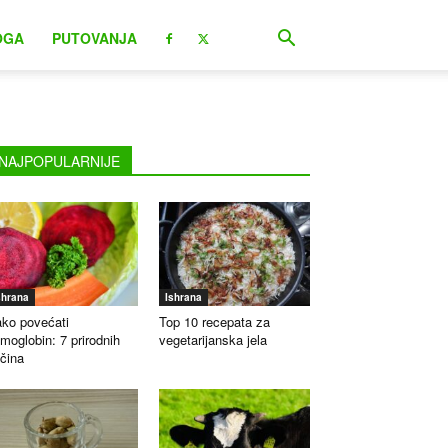
OGA
PUTOVANJA
NAJPOPULARNIJE
shrana
Ishrana
ko povećati
Top 10 recepata za
moglobin: 7 prirodnih
vegetarijanska jela
čina