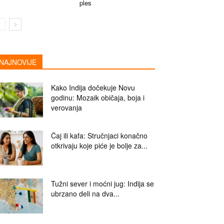
ples
NAJNOVIJE
Kako Indija dočekuje Novu
godinu: Mozaik običaja, boja i
verovanja
Čaj ili kafa: Stručnjaci konačno
otkrivaju koje piće je bolje za...
Tužni sever i moćni jug: Indija se
ubrzano deli na dva...