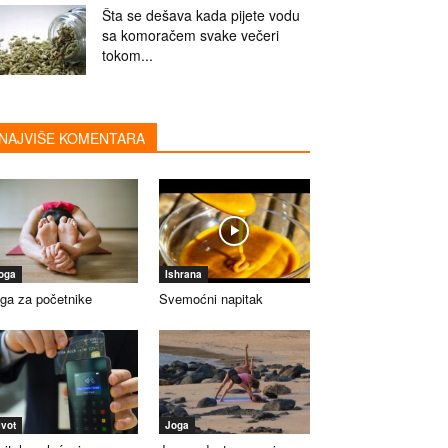
Šta se dešava kada pijete vodu
sa komoračem svake večeri
tokom...
NAJVIŠE KOMENTARA
oga
Ishrana
ga za početnike
Svemoćni napitak
ivot
Joga