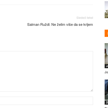
Sledeći tekst
Salman Ruždi: Ne želim više da se krijem
J
Jo
Ž