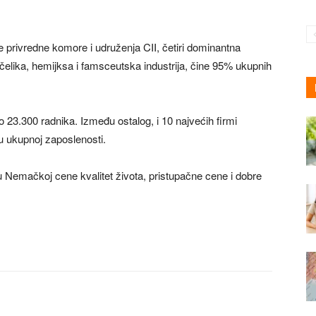
 privredne komore i udruženja CII, četiri dominantna
 čelika, hemijksa i famsceutska industrija, čine 95% ukupnih
23.300 radnika. Između ostalog, i 10 najvećih firmi
u ukupnoj zaposlenosti.
i u Nemačkoj cene kvalitet života, pristupačne cene i dobre