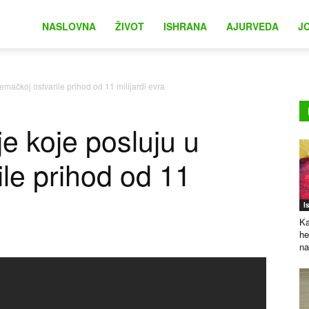
na
NASLOVNA
ŽIVOT
ISHRANA
AJURVEDA
J
emačkoj ostvarile prihod od 11 milijardi evra
e koje posluju u
le prihod od 11
I
Ka
he
na