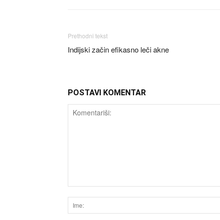
Prethodni tekst
Indijski začin efikasno leči akne
POSTAVI KOMENTAR