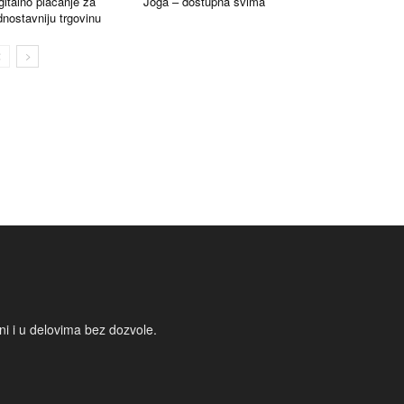
gitalno plaćanje za
Joga – dostupna svima
dnostavniju trgovinu
i i u delovima bez dozvole.