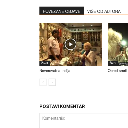
POVEZANE OBJAVE
VIŠE OD AUTORA
Život
Život
Neverovatna Indija
Obred smrti
POSTAVI KOMENTAR