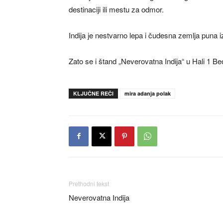
destinaciji ili mestu za odmor.
Indija je nestvarno lepa i čudesna zemlja puna 
Zato se i štand „Neverovatna Indija“ u Hali 1 B
KLJUČNE REČI
mira adanja polak
Prethodni tekst
Neverovatna Indija