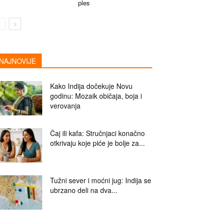
ples
NAJNOVIJE
Kako Indija dočekuje Novu
godinu: Mozaik običaja, boja i
verovanja
Čaj ili kafa: Stručnjaci konačno
otkrivaju koje piće je bolje za...
Tužni sever i moćni jug: Indija se
ubrzano deli na dva...