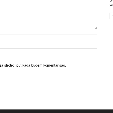
Di
je
za sledeći put kada budem komentarisao.