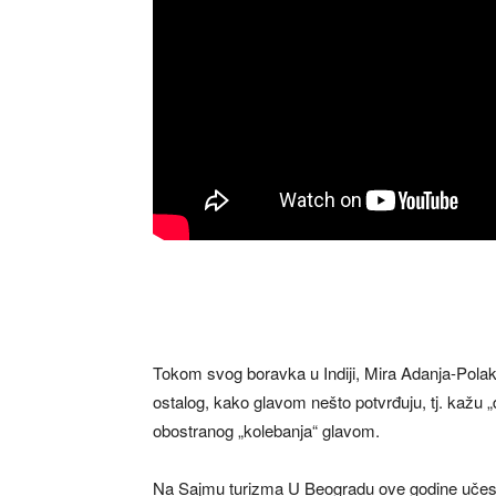
Tokom svog boravka u Indiji, Mira Adanja-Polak 
ostalog, kako glavom nešto potvrđuju, tj. kažu „d
obostranog „kolebanja“ glavom.
Na Sajmu turizma U Beogradu ove godine učestvuje