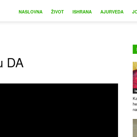
na
NASLOVNA
ŽIVOT
ISHRANA
AJURVEDA
J
žu DA
I
Ka
he
na