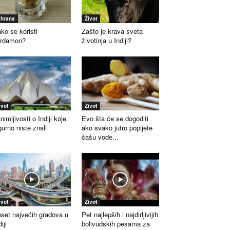
shrana
Život
ko se koristi
Zašto je krava sveta
ardamon?
životinja u Indiji?
ivot
Život
nimljivosti o Indiji koje
Evo šta će se dogoditi
gurno niste znali
ako svako jutro popijete
čašu vode...
ivot
Život
set najvećih gradova u
Pet najlepših i najdirljivijih
iji
bolivudskih pesama za