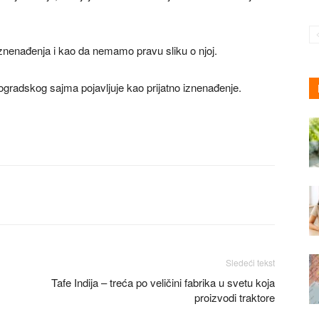
iznenađenja i kao da nemamo pravu sliku o njoj.
eogradskog sajma pojavljuje kao prijatno iznenađenje.
Sledeći tekst
Tafe Indija – treća po veličini fabrika u svetu koja
proizvodi traktore