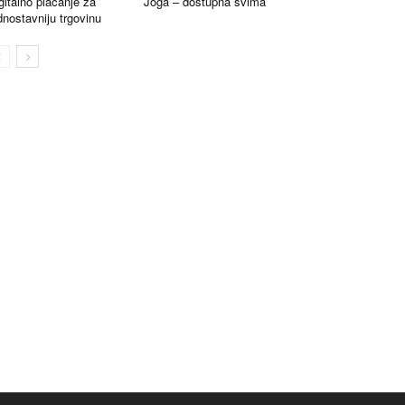
gitalno plaćanje za
Joga – dostupna svima
dnostavniju trgovinu