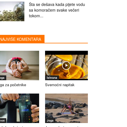
Šta se dešava kada pijete vodu
sa komoračem svake večeri
tokom...
NAJVIŠE KOMENTARA
oga
Ishrana
ga za početnike
Svemoćni napitak
ivot
Joga