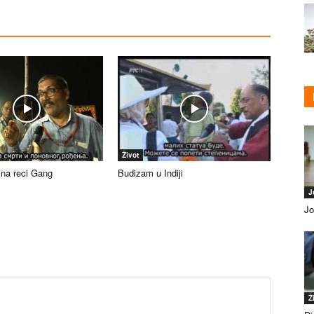
Život
 na reci Gang
Budizam u Indiji
J
Jo
Ž