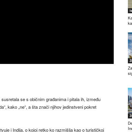
I
Ka
k
Ž
Za
si
susretala se s običnim građanima i pitala ih, između
a“, kako „ne“, a šta znači njihov jedinstveni pokret
Ž
De
Ind
 i Indija, o kojoj retko ko razmišlja kao o turističkoj