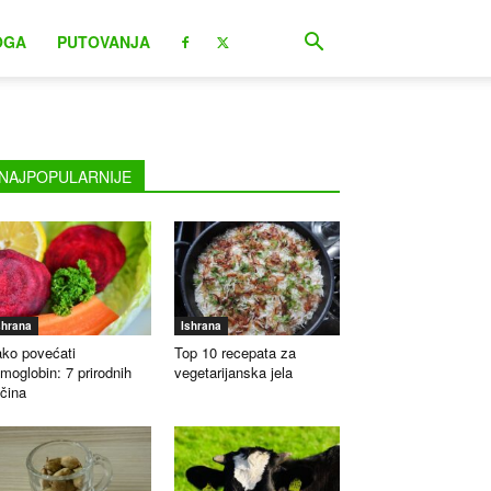
OGA
PUTOVANJA
NAJPOPULARNIJE
shrana
Ishrana
ko povećati
Top 10 recepata za
moglobin: 7 prirodnih
vegetarijanska jela
čina