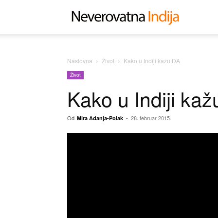
Neverovat
Indija
Naslovna
Život
Kako u Indiji kažu DA
Život
Kako u Indiji ka
Od
-
28. februar 2015.
Mira Adanja-Polak