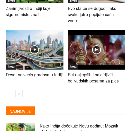
Život
Život
Zanimljivosti o Indiji koje
Evo šta će se dogoditi ako
sigurno niste znali
svako jutro popijete čašu
vode...
Život
Život
Deset najvećih gradova u Indiji
Pet najlepših i najdirljivijih
bolivudskih pesama za ples
NAJNOVIJE
Kako Indija dočekuje Novu godinu: Mozaik