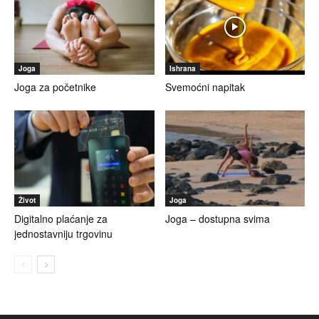
Joga
Ishrana
Joga za početnike
Svemoćni napitak
Život
Joga
Digitalno plaćanje za
Joga – dostupna svima
jednostavniju trgovinu