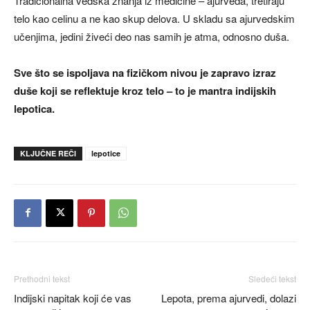
Tradicionalna vedska znanja iz medicine – ajurveda, tretiraju
telo kao celinu a ne kao skup delova. U skladu sa ajurvedskim
učenjima, jedini živeći deo nas samih je atma, odnosno duša.
Sve što se ispoljava na fizičkom nivou je zapravo izraz
duše koji se reflektuje kroz telo – to je mantra indijskih
lepotica.
KLJUČNE REČI
lepotice
Prethodni tekst
Sledeći tekst
Indijski napitak koji će vas
Lepota, prema ajurvedi, dolazi