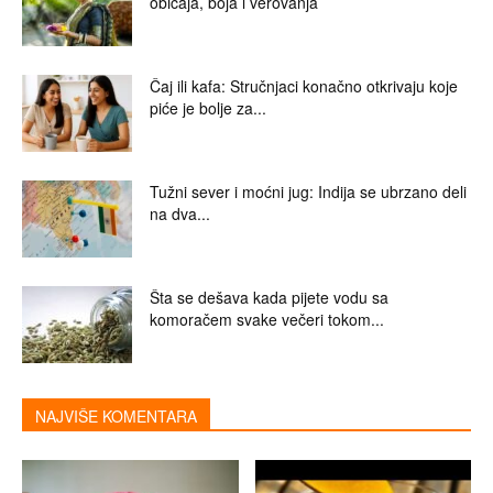
običaja, boja i verovanja
Čaj ili kafa: Stručnjaci konačno otkrivaju koje
piće je bolje za...
Tužni sever i moćni jug: Indija se ubrzano deli
na dva...
Šta se dešava kada pijete vodu sa
komoračem svake večeri tokom...
NAJVIŠE KOMENTARA