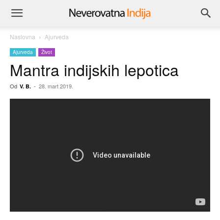
Naslovna
Ajurveda
Ajurveda
Život
Mantra indijskih lepotica
Od
-
28. mart 2019.
V. B.