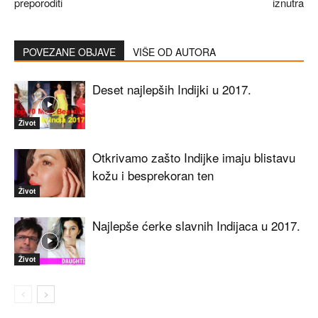
preporoditi
iznutra
POVEZANE OBJAVE
VIŠE OD AUTORA
Deset najlepših Indijki u 2017.
Život
Otkrivamo zašto Indijke imaju blistavu
kožu i besprekoran ten
Život
Najlepše ćerke slavnih Indijaca u 2017.
Život