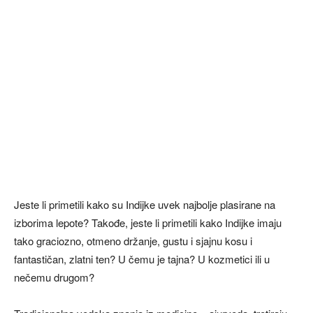
Jeste li primetili kako su Indijke uvek najbolje plasirane na
izborima lepote? Takođe, jeste li primetili kako Indijke imaju
tako graciozno, otmeno držanje, gustu i sjajnu kosu i
fantastičan, zlatni ten? U čemu je tajna? U kozmetici ili u
nečemu drugom?