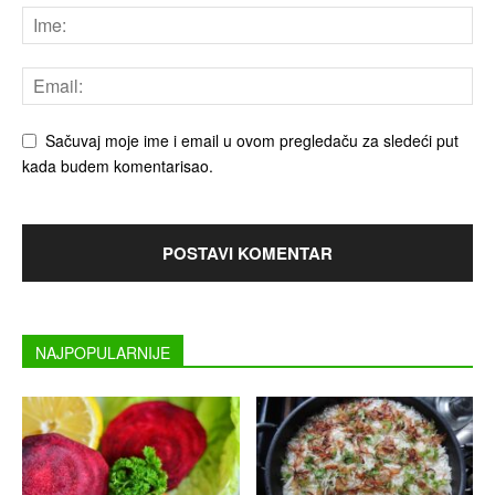
Sačuvaj moje ime i email u ovom pregledaču za sledeći put
kada budem komentarisao.
NAJPOPULARNIJE