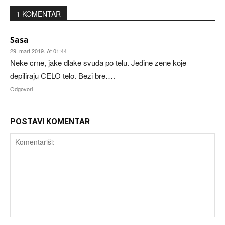
1 KOMENTAR
Sasa
29. mart 2019. At 01:44
Neke crne, jake dlake svuda po telu. Jedine zene koje
depiliraju CELO telo. Bezi bre….
Odgovori
POSTAVI KOMENTAR