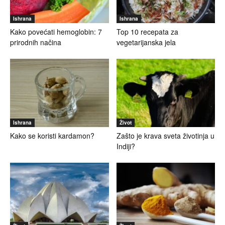
Ishrana
Ishrana
Kako povećati hemoglobin: 7
Top 10 recepata za
prirodnih načina
vegetarijanska jela
Ishrana
Život
Kako se koristi kardamon?
Zašto je krava sveta životinja u
Indiji?