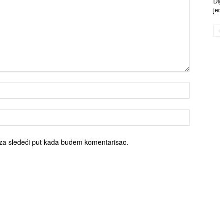
Di
je
za sledeći put kada budem komentarisao.