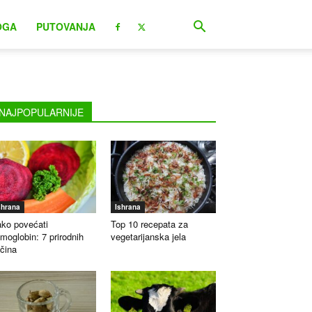
OGA
PUTOVANJA
NAJPOPULARNIJE
shrana
Ishrana
ko povećati
Top 10 recepata za
moglobin: 7 prirodnih
vegetarijanska jela
čina