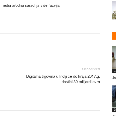
ta međunarodna saradnja više razvija.
Sledeći tekst
J
Digitalna trgovina u Indiji će do kraja 2017.g.
Jo
dostići 30 milijardi evra
Ž