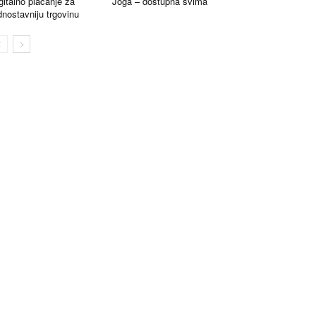
gitalno plaćanje za
Joga – dostupna svima
dnostavniju trgovinu