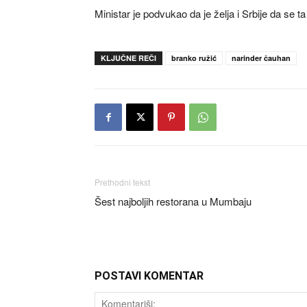
Ministar je podvukao da je želja i Srbije da se 
KLJUČNE REČI
branko ružić
narinder čauhan
Prethodni tekst
Šest najboljih restorana u Mumbaju
POSTAVI KOMENTAR