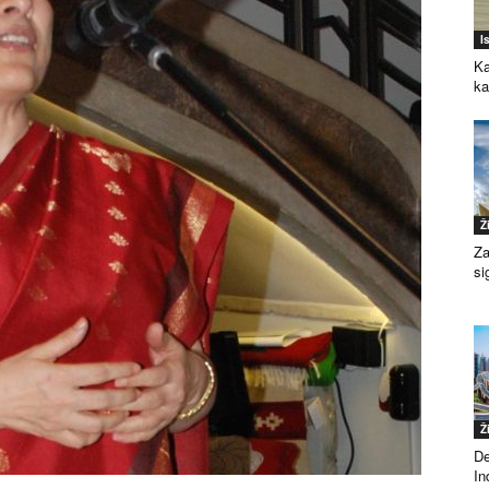
I
Ka
k
Ž
Za
si
Ž
De
Ind