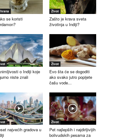
shrana
Život
ko se koristi
Zašto je krava sveta
ardamon?
životinja u Indiji?
ivot
Život
nimljivosti o Indiji koje
Evo šta će se dogoditi
gurno niste znali
ako svako jutro popijete
čašu vode...
ivot
Život
set najvećih gradova u
Pet najlepših i najdirljivijih
iji
bolivudskih pesama za