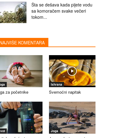
Šta se dešava kada pijete vodu
sa komoračem svake večeri
tokom...
NAJVIŠE KOMENTARA
oga
Ishrana
ga za početnike
Svemoćni napitak
ivot
Joga