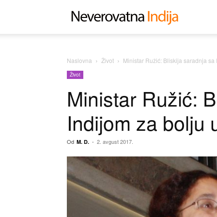
Neverovat
Indija
Naslovna
Život
Ministar Ružić: Bliskija saradnja sa
Život
Ministar Ružić: B
Indijom za bolju
Od
-
2. avgust 2017.
M. D.