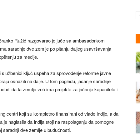
 Branko Ružić razgovarao je juče sa ambasadorkom
ma saradnje dve zemlje po pitanju daljeg usavršavanja
opštenju za medije.
sni službenici ključ uspeha za sprovođenje reforme javne
oraju osnažiti na dalje. U tom pogledu, jačanje saradnje
budući da ta zemlja već ima projekte za jačanje kapaciteta i
 centri koji su kompletno finansirani od vlade Indije, a da
 je naglasila da Indija stoji na raspolaganju da pomogne
joj saradnji dve zemlje u budućnosti.