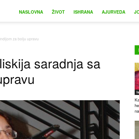
na
NASLOVNA
ŽIVOT
ISHRANA
AJURVEDA
J
 Indijom za bolju upravu
liskija saradnja sa
 upravu
I
Ka
he
na