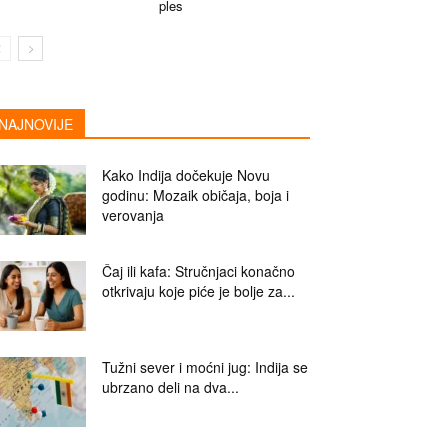
ples
NAJNOVIJE
Kako Indija dočekuje Novu
godinu: Mozaik običaja, boja i
verovanja
Čaj ili kafa: Stručnjaci konačno
otkrivaju koje piće je bolje za...
Tužni sever i moćni jug: Indija se
ubrzano deli na dva...