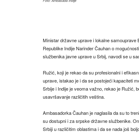
Foto: Ambasada Indije
Ministar državne uprave i lokalne samouprave
Republike Indije Narinder Čauhan o mogućnosti
službenika javne uprave u Srbij, navodi se u sa
Ružić, koji je rekao da su profesionalni i efika
uprave, istakao je i da se postojeći kapaciteti m
Srbije i Indije je veoma važno, rekao je Ružić, 
usavršavanje različitih veština.
Ambasadorka Čauhan je naglasila da su to trening
su dostupni i za srpske državne službenike. Ona
Srbiji u različitim oblastima i da se nada još bol