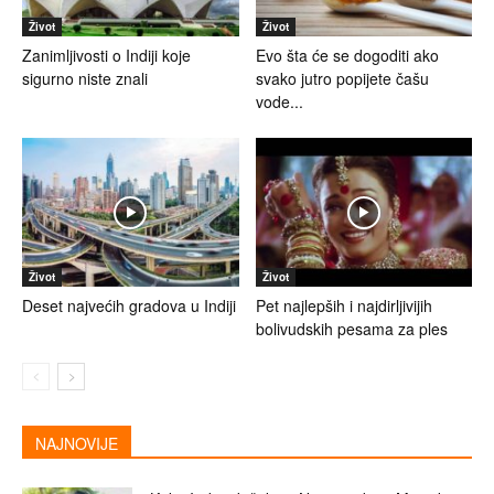
Život
Život
Zanimljivosti o Indiji koje
Evo šta će se dogoditi ako
sigurno niste znali
svako jutro popijete čašu
vode...
Život
Život
Deset najvećih gradova u Indiji
Pet najlepših i najdirljivijih
bolivudskih pesama za ples
NAJNOVIJE