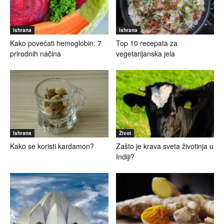
Ishrana
Ishrana
Kako povećati hemoglobin: 7
Top 10 recepata za
prirodnih načina
vegetarijanska jela
Ishrana
Život
Kako se koristi kardamon?
Zašto je krava sveta životinja u
Indiji?