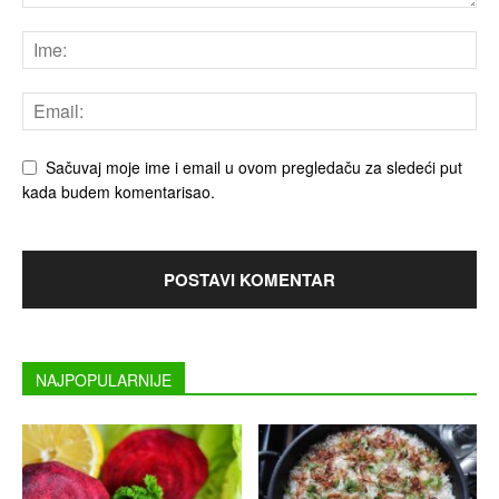
Sačuvaj moje ime i email u ovom pregledaču za sledeći put
kada budem komentarisao.
NAJPOPULARNIJE