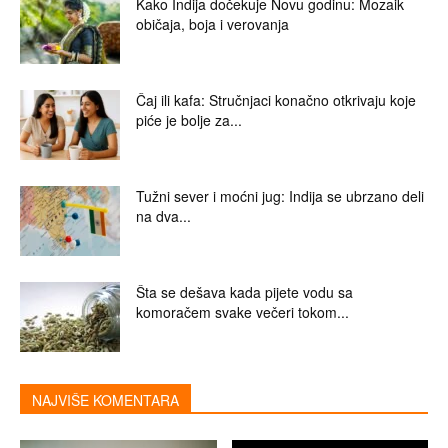
Kako Indija dočekuje Novu godinu: Mozaik
običaja, boja i verovanja
Čaj ili kafa: Stručnjaci konačno otkrivaju koje
piće je bolje za...
Tužni sever i moćni jug: Indija se ubrzano deli
na dva...
Šta se dešava kada pijete vodu sa
komoračem svake večeri tokom...
NAJVIŠE KOMENTARA