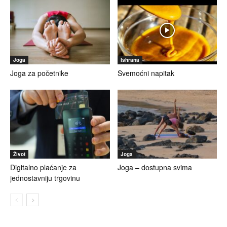
Joga
Ishrana
Joga za početnike
Svemoćni napitak
Život
Joga
Digitalno plaćanje za
Joga – dostupna svima
jednostavniju trgovinu