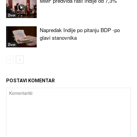
MMF predviđa rast Indije od 7,3%
Život
Napredak Indije po pitanju BDP -po
glavi stanovnika
Život
POSTAVI KOMENTAR