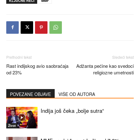
KLJUČNE REČI
MMF
Prethodni tekst
Sledeći tekst
Rast indijskog avio saobraćaja
Adžanta pećine kao svedoci
od 23%
religiozne umetnosti
POVEZANE OBJAVE
VIŠE OD AUTORA
Indija još čeka „bolje sutra“
Život