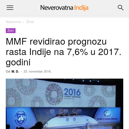
Naslovna
Život
Život
MMF revidirao prognozu
rasta Indije na 7,6% u 2017.
godini
Od
-
23. novembar 2016.
M. D.