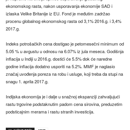
ekonomskog rasta, nakon usporavanja ekonomije SAD i
izlaska Velike Britanije iz EU. Fond je međutim zadržao
procenu globalnog ekonomskog rasta od 3,1% 2016.g. i 3,4%
2017.g.
Indeks potrošačkih cena dostigao je petomesečni minimum od
5.05 % u avgustu u odnosu na 6.07% iz jula meseca. Godišnja
inflacija u Indiji u 2016.g. dostići će 5.5% dok će naredne
godine inflacija dodatno usporiti na 5.2%. MMF je naglasio
značaj uvođenja poreza na robu i usluge, koji treba da stupi na
snagu 1. aprila 2017.g.
Indijska ekonomija je i dalje u snažnoj ekspanziji zahvaljujući
rastu trgovine podstaknutim padom cena sirovina, preduzetim
podsticajnim merama i rastu stranih investicija.