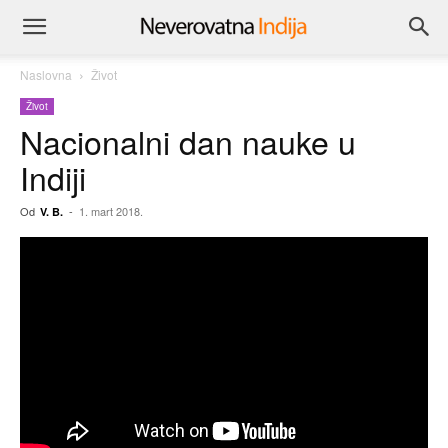
Naslovna
Život
Život
Nacionalni dan nauke u
Indiji
Od
-
1. mart 2018.
V. B.