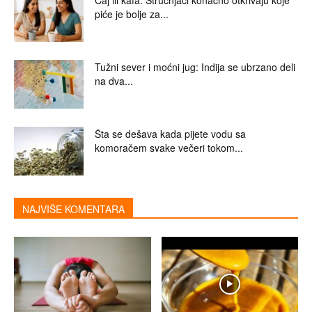
piće je bolje za...
Tužni sever i moćni jug: Indija se ubrzano deli
na dva...
Šta se dešava kada pijete vodu sa
komoračem svake večeri tokom...
NAJVIŠE KOMENTARA