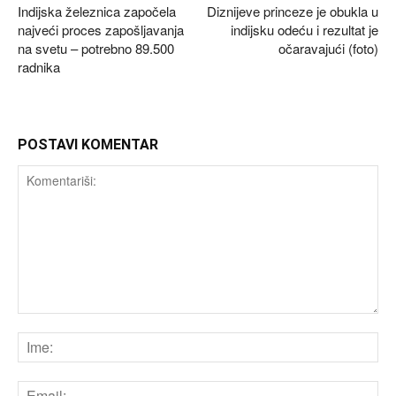
Indijska železnica započela
Diznijeve princeze je obukla u
najveći proces zapošljavanja
indijsku odeću i rezultat je
na svetu – potrebno 89.500
očaravajući (foto)
radnika
POSTAVI KOMENTAR