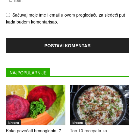
Sačuvaj moje ime i email u ovom pregledaču za sledeći put
kada budem komentarisao.
NAJPOPULARNIJE
Ishrana
Ishrana
Kako povećati hemoglobin: 7
Top 10 recepata za