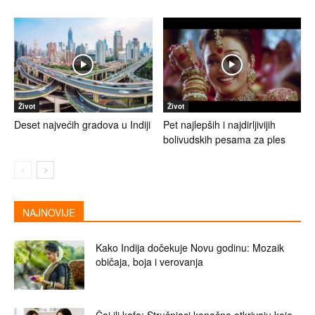
Život
Život
Deset najvećih gradova u Indiji
Pet najlepših i najdirljivijih
bolivudskih pesama za ples
NAJNOVIJE
Kako Indija dočekuje Novu godinu: Mozaik
običaja, boja i verovanja
Čaj ili kafa: Stručnjaci konačno otkrivaju koje