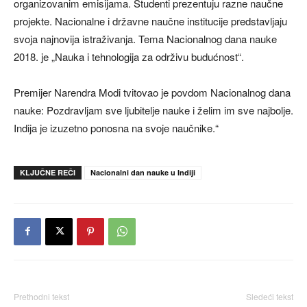
organizovanim emisijama. Studenti prezentuju razne naučne
projekte. Nacionalne i državne naučne institucije predstavljaju
svoja najnovija istraživanja. Tema Nacionalnog dana nauke
2018. je „Nauka i tehnologija za održivu budućnost“.
Premijer Narendra Modi tvitovao je povdom Nacionalnog dana
nauke: Pozdravljam sve ljubitelje nauke i želim im sve najbolje.
Indija je izuzetno ponosna na svoje naučnike.“
KLJUČNE REČI
Nacionalni dan nauke u Indiji
Prethodni tekst
Sledeći tekst