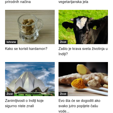
prirodnih načina
vegetarijanska jela
Ishrana
Život
Kako se koristi kardamon?
Zašto je krava sveta životinja u
Indiji?
Život
Život
Zanimljivosti o Indiji koje
Evo šta će se dogoditi ako
sigurno niste znali
svako jutro popijete čašu
vode...