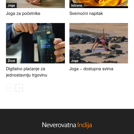
Joga
Ishrana
Joga za početnike
Svemoćni napitak
Život
Joga
Digitalno plaćanje za
Joga – dostupna svima
jednostavniju trgovinu