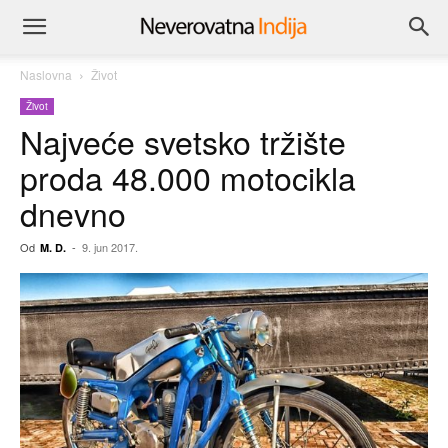
Naslovna
Život
Život
Najveće svetsko tržište
proda 48.000 motocikla
dnevno
Od
-
9. jun 2017.
M. D.