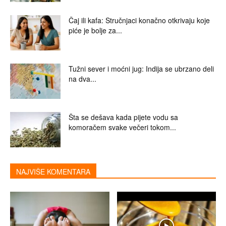
Čaj ili kafa: Stručnjaci konačno otkrivaju koje
piće je bolje za...
Tužni sever i moćni jug: Indija se ubrzano deli
na dva...
Šta se dešava kada pijete vodu sa
komoračem svake večeri tokom...
NAJVIŠE KOMENTARA