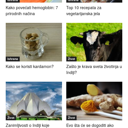
Kako povećati hemoglobin: 7
Top 10 recepata za
prirodnih načina
vegetarijanska jela
Ishrana
Život
Kako se koristi kardamon?
Zašto je krava sveta životinja u
Indiji?
Život
Život
Zanimljivosti o Indiji koje
Evo šta će se dogoditi ako