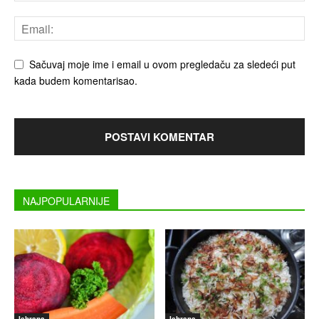
Sačuvaj moje ime i email u ovom pregledaču za sledeći put
kada budem komentarisao.
NAJPOPULARNIJE
Ishrana
Ishrana