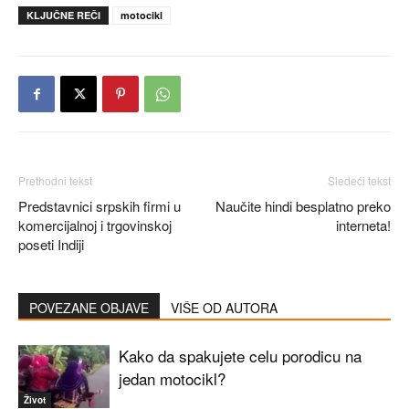
KLJUČNE REČI
motocikl
Prethodni tekst
Sledeći tekst
Predstavnici srpskih firmi u
Naučite hindi besplatno preko
komercijalnoj i trgovinskoj
interneta!
poseti Indiji
POVEZANE OBJAVE
VIŠE OD AUTORA
Kako da spakujete celu porodicu na
jedan motocikl?
Život