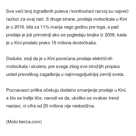
Sve veći broj izgrađenih puteva i kontinuirani razvoj su najveći
razlozi za ovaj rast. S druge strane, prodaja motocikala u Kini
je u 2016. bila za 11% manja nego godinu pre toga, a pad
prodaje je još primetniji ako se pogledaju brojke iz 2009, kada
je u Kini prodato preko 19 miliona dvotočkaša.
Doduše, stoji da je u Kini povećana prodaja električnih
motocikala i skutera, pre svega zbog sve strožijih propisa
usled prevelikog zagađenja u najmnogoljudnijoj zemlji sveta.
Poznavaoci prilika očekuju dodatno smanjenje prodaje u Kini,
a što se Indije tiče, navodi se da, ukoliko se ovakav trend
nastavi, ni cifra od 20 miliona nije nedostižna.
(Moto-berza.com)