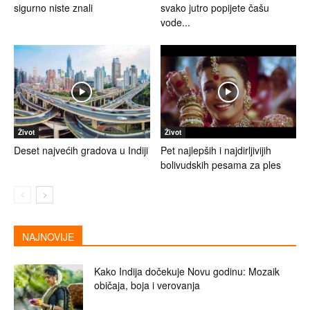
sigurno niste znali
svako jutro popijete čašu
vode...
Život
Život
Deset najvećih gradova u Indiji
Pet najlepših i najdirljivijih
bolivudskih pesama za ples
NAJNOVIJE
Kako Indija dočekuje Novu godinu: Mozaik
običaja, boja i verovanja