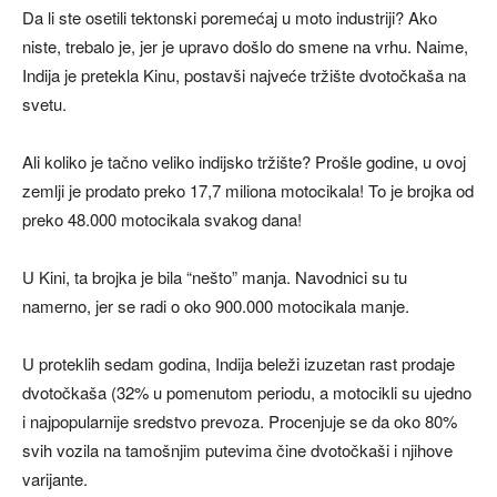
Da li ste osetili tektonski poremećaj u moto industriji? Ako
niste, trebalo je, jer je upravo došlo do smene na vrhu. Naime,
Indija je pretekla Kinu, postavši najveće tržište dvotočkaša na
svetu.
Ali koliko je tačno veliko indijsko tržište? Prošle godine, u ovoj
zemlji je prodato preko 17,7 miliona motocikala! To je brojka od
preko 48.000 motocikala svakog dana!
U Kini, ta brojka je bila “nešto” manja. Navodnici su tu
namerno, jer se radi o oko 900.000 motocikala manje.
U proteklih sedam godina, Indija beleži izuzetan rast prodaje
dvotočkaša (32% u pomenutom periodu, a motocikli su ujedno
i najpopularnije sredstvo prevoza. Procenjuje se da oko 80%
svih vozila na tamošnjim putevima čine dvotočkaši i njihove
varijante.