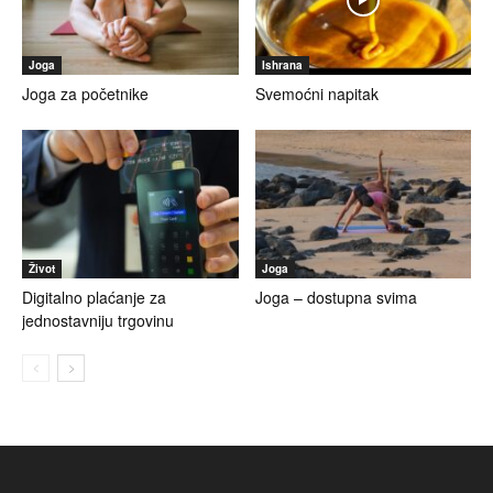
Joga
Ishrana
Joga za početnike
Svemoćni napitak
Život
Joga
Digitalno plaćanje za
Joga – dostupna svima
jednostavniju trgovinu